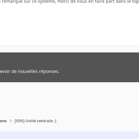
e remarque sur ce système, merci de nous en faire part dans le top
cevoir de nouvelles réponses.
ions
[VDS] Unité centrale ;)