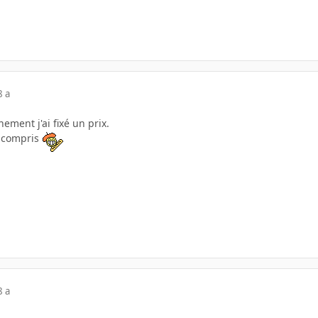
8 a
ment j'ai fixé un prix.
t compris
8 a