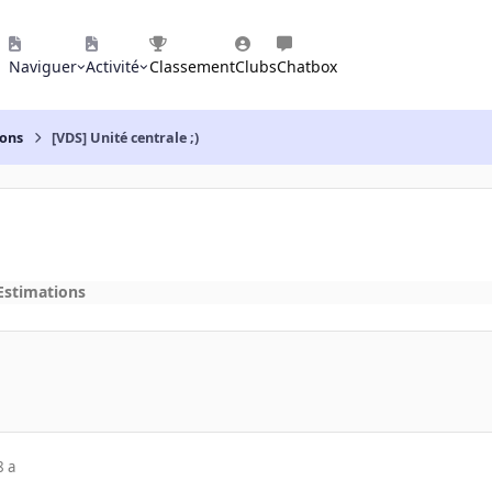
Naviguer
Activité
Classement
Clubs
Chatbox
ions
[VDS] Unité centrale ;)
Estimations
8 a