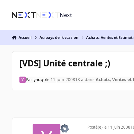
Aller au contenu
Next
Accueil
Au pays de l'occasion
Achats, Ventes et Estimat
[VDS] Unité centrale ;)
Par
yaggo
le 11 juin 2008
18 a
dans
Achats, Ventes et 
Posté(e)
le 11 juin 2008
1