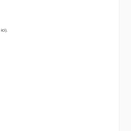
r
ici
).