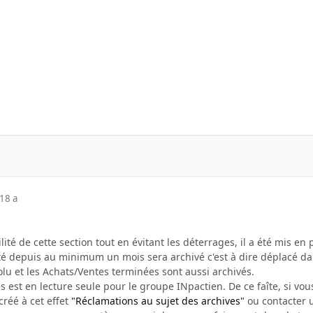
18 a
bilité de cette section tout en évitant les déterrages, il a été mis e
vité depuis au minimum un mois sera archivé c'est à dire déplacé d
olu et les Achats/Ventes terminées sont aussi archivés.
s est en lecture seule pour le groupe INpactien. De ce faîte, si vous
créé à cet effet
"Réclamations au sujet des archives"
ou contacter u