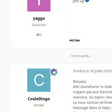
ptit up
yaggo
INpactien
9
messages
Citer
1 mois après...
Posté(e)
le 30 juillet 2008
Bonjour,
Afin d'améliorer la lisi
n'ayant pas eut d'acti
maniére, les topics rés
CoxleDingo
La sous-section Archive
Ancien
message dans le topic 