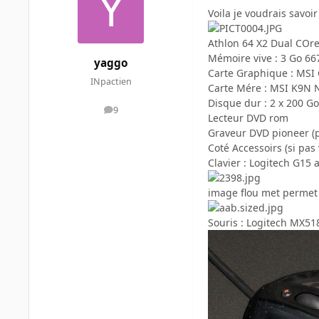
Voila je voudrais savoir
Athlon 64 X2 Dual COr
Mémoire vive : 3 Go 6
yaggo
Carte Graphique : MSI 
INpactien
Carte Mére : MSI K9N 
Disque dur : 2 x 200 Go
9
messages
Lecteur DVD rom
Graveur DVD pioneer (p
Coté Accessoirs (si pas
Clavier : Logitech G15 
image flou met permet d
Souris : Logitech MX518