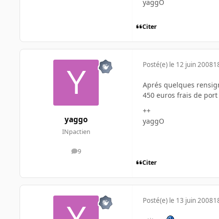
yaggO
Citer
Posté(e)
le 12 juin 2008
1
Aprés quelques rensigne
450 euros frais de por
++
yaggo
yaggO
INpactien
9
messages
Citer
Posté(e)
le 13 juin 2008
1