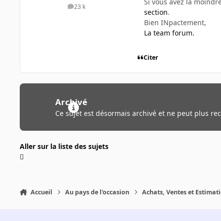
Si vous avez la moindr
23 k
messages
section
.
Bien INpactement,
La team forum.
Citer
Archivé
Ce sujet est désormais archivé et ne peut plus re
Aller sur la liste des sujets
Accueil
Au pays de l'occasion
Achats, Ventes et Estimat