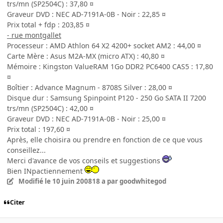
trs/mn (SP2504C) : 37,80 ¤
Graveur DVD : NEC AD-7191A-0B - Noir : 22,85 ¤
Prix total + fdp : 203,85 ¤
- rue montgallet
Processeur : AMD Athlon 64 X2 4200+ socket AM2 : 44,00 ¤
Carte Mère : Asus M2A-MX (micro ATX) : 40,80 ¤
Mémoire : Kingston ValueRAM 1Go DDR2 PC6400 CAS5 : 17,80
¤
Boîtier : Advance Magnum - 8708S Silver : 28,00 ¤
Disque dur : Samsung Spinpoint P120 - 250 Go SATA II 7200
trs/mn (SP2504C) : 42,00 ¤
Graveur DVD : NEC AD-7191A-0B - Noir : 25,00 ¤
Prix total : 197,60 ¤
Après, elle choisira ou prendre en fonction de ce que vous
conseillez...
Merci d'avance de vos conseils et suggestions
Bien INpactiennement
Modifié
le 10 juin 2008
18 a
par goodwhitegod
Citer