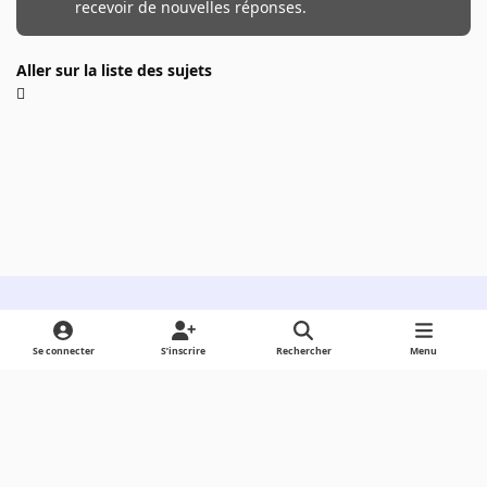
recevoir de nouvelles réponses.
Aller sur la liste des sujets
Light Mode
Dark Mode
System Preference
Se connecter
S’inscrire
Rechercher
Menu
Langue
Cookies
Powered by
Invision Community