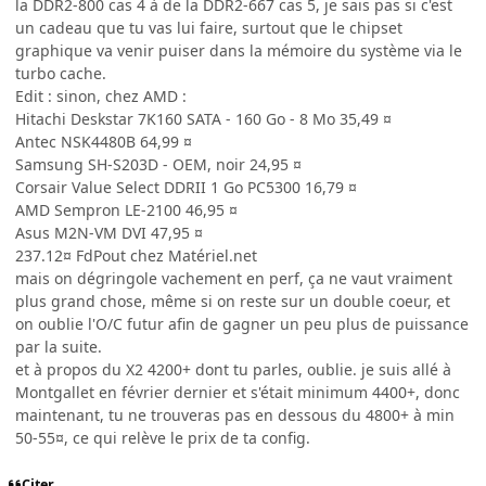
la DDR2-800 cas 4 à de la DDR2-667 cas 5, je sais pas si c'est
un cadeau que tu vas lui faire, surtout que le chipset
graphique va venir puiser dans la mémoire du système via le
turbo cache.
Edit : sinon, chez AMD :
Hitachi Deskstar 7K160 SATA - 160 Go - 8 Mo 35,49 ¤
Antec NSK4480B 64,99 ¤
Samsung SH-S203D - OEM, noir 24,95 ¤
Corsair Value Select DDRII 1 Go PC5300 16,79 ¤
AMD Sempron LE-2100 46,95 ¤
Asus M2N-VM DVI 47,95 ¤
237.12¤ FdPout chez Matériel.net
mais on dégringole vachement en perf, ça ne vaut vraiment
plus grand chose, même si on reste sur un double coeur, et
on oublie l'O/C futur afin de gagner un peu plus de puissance
par la suite.
et à propos du X2 4200+ dont tu parles, oublie. je suis allé à
Montgallet en février dernier et s'était minimum 4400+, donc
maintenant, tu ne trouveras pas en dessous du 4800+ à min
50-55¤, ce qui relève le prix de ta config.
Citer