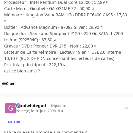
Processeur : Intel Pentium Dual Core E2200 : 52,89 ¤
Carte Mère : Gigabyte GA-G31MF-S2 : 50,90 ¤
Mémoire : Kingston ValueRAM 1Go DDR2 PC6400 CAS5 : 17,80
¤
Boîtier : Advance Magnum - 8708S Silver : 29,90 ¤
Disque dur : Samsung Spinpoint P120 - 250 Go SATA II 7200
trs/mn (SP2504C) : 37,80 ¤
Graveur DVD : Pioneer DVR-215 - Noir : 22,80 ¤
Lecteur de Carte Mémoire : Lecteur 19 en 1 USB2.0 interne :
10,10 ¤ (BUG DE PDN concernant les lecteurs de cartes)
Prix total pdn fdpout : 222,19 ¤
est-ce bien ainsi ?
Citer
goodwhitegod
INpactien
Posté(e)
le 10 juin 2008
18 a
AUTEUR
Est-ce que je la propose à la commande ?