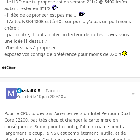
- le HDD que tu propose est en version 2"1/2 @ 5400 trs/m...
autant rester en 3"1/2
- l'idée de ce pioneer est pas mal...
- l'Antec NSK4480B est à 60¤ sur pdn... y'a pas un poil moins
chère ?
- par contre, il faut ajouter un lecteur de cartes... avez-vous
une idée là dessus ?
n'hésitez pas à proposer...
exposez vos configs de préférence pour moins de 220 ¤
Citer
MazdaRX-8
INpactien
Posté(e)
le 10 juin 2008
18 a
Pour le CPU, tu devrais t'orienter vers un Intel Pentium Dual
Core E2200, pas très cher, et changer la carte mère en
conséquence. Sinon pour ta config, l'alim noname tiendra
largement le coup, le NSK est complètement inutile, et de
plus il est moche. C'est une augmentation de budget inutile