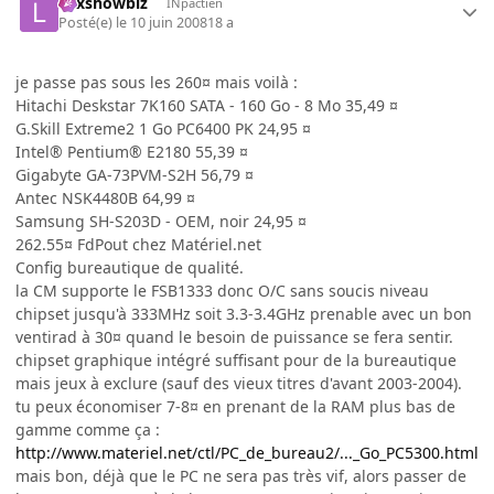
Lexshowbiz
INpactien
Posté(e)
le 10 juin 2008
18 a
je passe pas sous les 260¤ mais voilà :
Hitachi Deskstar 7K160 SATA - 160 Go - 8 Mo 35,49 ¤
G.Skill Extreme2 1 Go PC6400 PK 24,95 ¤
Intel® Pentium® E2180 55,39 ¤
Gigabyte GA-73PVM-S2H 56,79 ¤
Antec NSK4480B 64,99 ¤
Samsung SH-S203D - OEM, noir 24,95 ¤
262.55¤ FdPout chez Matériel.net
Config bureautique de qualité.
la CM supporte le FSB1333 donc O/C sans soucis niveau
chipset jusqu'à 333MHz soit 3.3-3.4GHz prenable avec un bon
ventirad à 30¤ quand le besoin de puissance se fera sentir.
chipset graphique intégré suffisant pour de la bureautique
mais jeux à exclure (sauf des vieux titres d'avant 2003-2004).
tu peux économiser 7-8¤ en prenant de la RAM plus bas de
gamme comme ça :
http://www.materiel.net/ctl/PC_de_bureau2/..._Go_PC5300.html
mais bon, déjà que le PC ne sera pas très vif, alors passer de