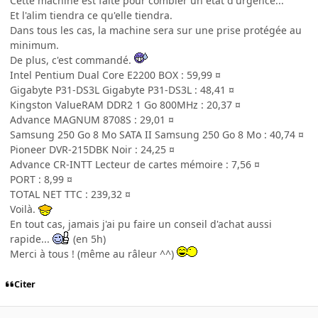
Cette machine est faite pour combler un état d'urgence...
Et l'alim tiendra ce qu'elle tiendra.
Dans tous les cas, la machine sera sur une prise protégée au
minimum.
De plus, c'est commandé.
Intel Pentium Dual Core E2200 BOX : 59,99 ¤
Gigabyte P31-DS3L Gigabyte P31-DS3L : 48,41 ¤
Kingston ValueRAM DDR2 1 Go 800MHz : 20,37 ¤
Advance MAGNUM 8708S : 29,01 ¤
Samsung 250 Go 8 Mo SATA II Samsung 250 Go 8 Mo : 40,74 ¤
Pioneer DVR-215DBK Noir : 24,25 ¤
Advance CR-INTT Lecteur de cartes mémoire : 7,56 ¤
PORT : 8,99 ¤
TOTAL NET TTC : 239,32 ¤
Voilà.
En tout cas, jamais j'ai pu faire un conseil d'achat aussi
rapide...
(en 5h)
Merci à tous ! (même au râleur ^^)
Citer