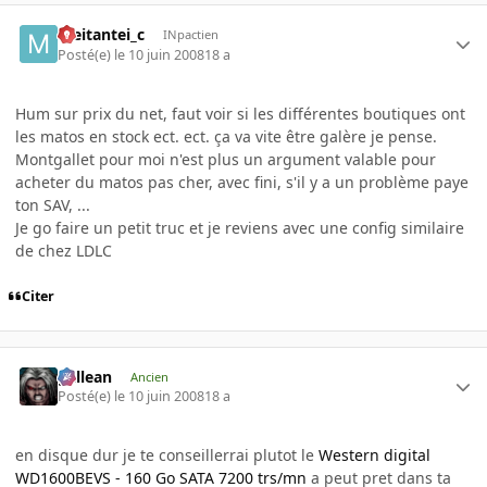
meitantei_c
INpactien
Posté(e)
le 10 juin 2008
18 a
Hum sur prix du net, faut voir si les différentes boutiques ont
les matos en stock ect. ect. ça va vite être galère je pense.
Montgallet pour moi n'est plus un argument valable pour
acheter du matos pas cher, avec fini, s'il y a un problème paye
ton SAV, ...
Je go faire un petit truc et je reviens avec une config similaire
de chez LDLC
Citer
gallean
Ancien
Posté(e)
le 10 juin 2008
18 a
en disque dur je te conseillerrai plutot le
Western digital
WD1600BEVS - 160 Go SATA 7200 trs/mn
a peut pret dans ta