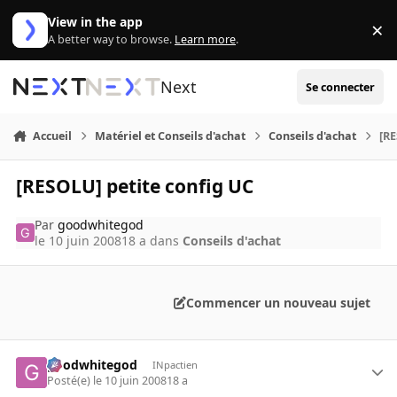
Aller au contenu
View in the app
×
Di
A better way to browse.
Learn more
.
Next
Se connecter
Accueil
Matériel et Conseils d'achat
Conseils d'achat
[RE
[RESOLU] petite config UC
Par
goodwhitegod
le 10 juin 2008
18 a
dans
Conseils d'achat
Commencer un nouveau sujet
goodwhitegod
INpactien
Posté(e)
le 10 juin 2008
18 a