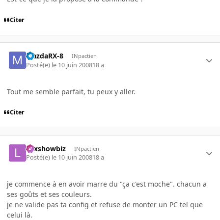
Citer
MazdaRX-8
INpactien
Posté(e)
le 10 juin 2008
18 a
Tout me semble parfait, tu peux y aller.
Citer
Lexshowbiz
INpactien
Posté(e)
le 10 juin 2008
18 a
je commence à en avoir marre du "ça c'est moche". chacun a
ses goûts et ses couleurs.
je ne valide pas ta config et refuse de monter un PC tel que
celui là.