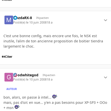
MazdaRX-8
INpactien
Posté(e)
le 10 juin 2008
18 a
C'est une bonne config, mais encore une fois, le NSK est
inutile, l'alim de ton ancienne proposition de boitier tiendra
largement le choc.
Citer
goodwhitegod
INpactien
Posté(e)
le 10 juin 2008
18 a
AUTEUR
bon, alors, on passe à intel...
mais, pas d'o/c en vue... y'en a pas besoins pour XP-SP3 + OOo
+ msn