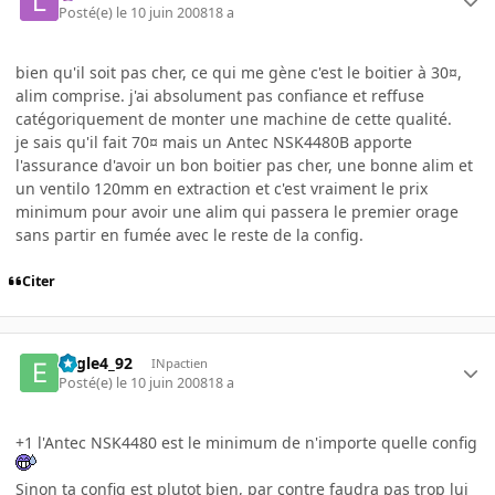
Posté(e)
le 10 juin 2008
18 a
bien qu'il soit pas cher, ce qui me gène c'est le boitier à 30¤,
alim comprise. j'ai absolument pas confiance et reffuse
catégoriquement de monter une machine de cette qualité.
je sais qu'il fait 70¤ mais un Antec NSK4480B apporte
l'assurance d'avoir un bon boitier pas cher, une bonne alim et
un ventilo 120mm en extraction et c'est vraiment le prix
minimum pour avoir une alim qui passera le premier orage
sans partir en fumée avec le reste de la config.
Citer
Eagle4_92
INpactien
Posté(e)
le 10 juin 2008
18 a
+1 l'Antec NSK4480 est le minimum de n'importe quelle config
Sinon ta config est plutot bien, par contre faudra pas trop lui