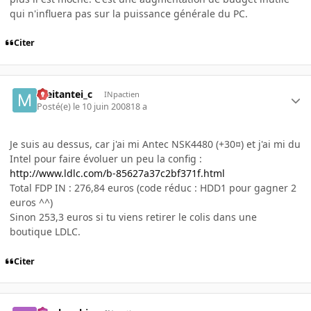
qui n'influera pas sur la puissance générale du PC.
Citer
meitantei_c
INpactien
Posté(e)
le 10 juin 2008
18 a
Je suis au dessus, car j'ai mi Antec NSK4480 (+30¤) et j'ai mi du
Intel pour faire évoluer un peu la config :
http://www.ldlc.com/b-85627a37c2bf371f.html
Total FDP IN : 276,84 euros (code réduc : HDD1 pour gagner 2
euros ^^)
Sinon 253,3 euros si tu viens retirer le colis dans une
boutique LDLC.
Citer