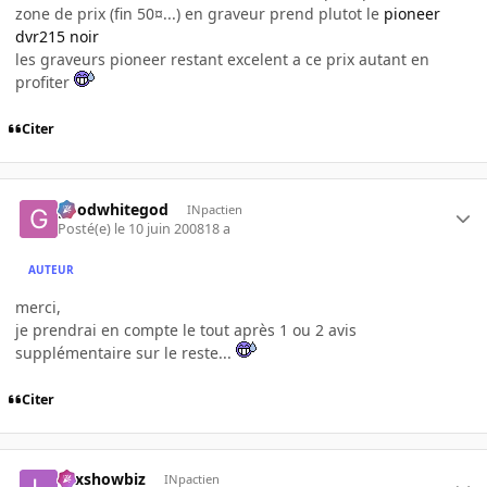
zone de prix (fin 50¤...) en graveur prend plutot le
pioneer
dvr215 noir
les graveurs pioneer restant excelent a ce prix autant en
profiter
Citer
goodwhitegod
INpactien
Posté(e)
le 10 juin 2008
18 a
AUTEUR
merci,
je prendrai en compte le tout après 1 ou 2 avis
supplémentaire sur le reste...
Citer
Lexshowbiz
INpactien