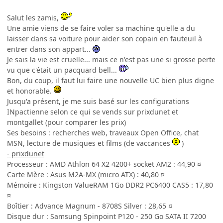
Salut les zamis,
Une amie viens de se faire voler sa machine qu'elle a du
laisser dans sa voiture pour aider son copain en fauteuil à
entrer dans son appart...
Je sais la vie est cruelle... mais ce n'est pas une si grosse perte
vu que c'était un pacquard bell...
Bon, du coup, il faut lui faire une nouvelle UC bien plus digne
et honorable.
Jusqu'a présent, je me suis basé sur les configurations
INpactienne selon ce qui se vends sur prixdunet et
montgallet (pour comparer les prix)
Ses besoins : recherches web, traveaux Open Office, chat
MSN, lecture de musiques et films (de vaccances
)
- prixdunet
Processeur : AMD Athlon 64 X2 4200+ socket AM2 : 44,90 ¤
Carte Mère : Asus M2A-MX (micro ATX) : 40,80 ¤
Mémoire : Kingston ValueRAM 1Go DDR2 PC6400 CAS5 : 17,80
¤
Boîtier : Advance Magnum - 8708S Silver : 28,65 ¤
Disque dur : Samsung Spinpoint P120 - 250 Go SATA II 7200