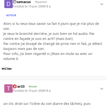
dreamacus
INpactien
Posté(e)
le 10 juin 2008
18 a
AUTEUR
Alors si tu veux tous savoir sa fait 4 jours que je n'ai plus de
son.
Je veux le branché derrière, je suis bien en hd audio. Par
contre en façade je suis en ac97 (mais bon)
Par contre j'ai éssayé de changé de prise rien ni fait, je détect
toujours mais pas de son.
Pour info, j'ai bien regardé si j'étais en mute ou avec un
volume 0.
Citer
tatar33
Ancien
Posté(e)
le 10 juin 2008
18 a
un clic droit sur l'icône du son (barre des tâches), puis