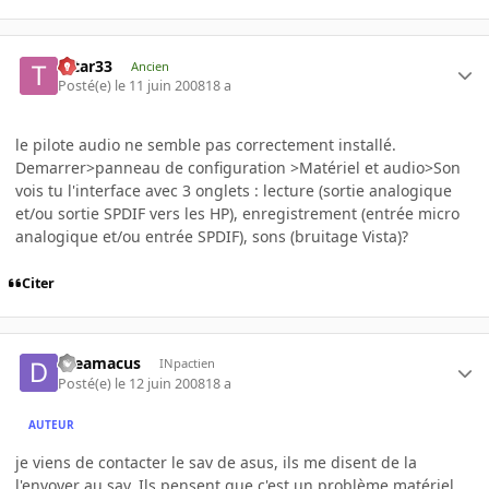
tatar33
Ancien
Posté(e)
le 11 juin 2008
18 a
le pilote audio ne semble pas correctement installé.
Demarrer>panneau de configuration >Matériel et audio>Son
vois tu l'interface avec 3 onglets : lecture (sortie analogique
et/ou sortie SPDIF vers les HP), enregistrement (entrée micro
analogique et/ou entrée SPDIF), sons (bruitage Vista)?
Citer
dreamacus
INpactien
Posté(e)
le 12 juin 2008
18 a
AUTEUR
je viens de contacter le sav de asus, ils me disent de la
l'envoyer au sav. Ils pensent que c'est un problème matériel.