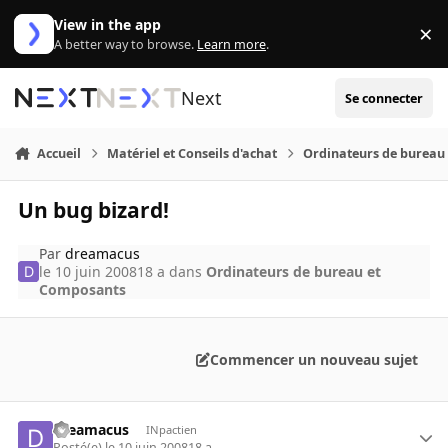
Aller au contenu
View in the app
×
Di
A better way to browse.
Learn more
.
Next
Se connecter
Accueil
Matériel et Conseils d'achat
Ordinateurs de bureau
Un bug bizard!
Par
dreamacus
le 10 juin 2008
18 a
dans
Ordinateurs de bureau et
Composants
Commencer un nouveau sujet
dreamacus
INpactien
Posté(e)
le 10 juin 2008
18 a