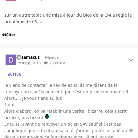
sur un autre topic une mise à jour du bios de la CM a règlé le
problème de CS....
Citer
dreamacus
INpactien
Posté(e)
le 13 juin 2008
18 a
AUTEUR
je viens de contacter le sav de asus, ils me disent de la
l'envoyer au sav. Ils pensent que c'est un problème matériel.
Alors..... Je vous tiens au jus
Salut,
Alors d'abord, on va rétablir une vérité : bizarre, cela s'écrit
bizarre, pas bizard
Ensuite, avant de renvoyer un pc en SAV sauf si c'est pas
compliqué genre boutique à côté, j'aurais plutôt installé un XP
dessus pour voir si ça fonctionne avec. Si oui, pas de