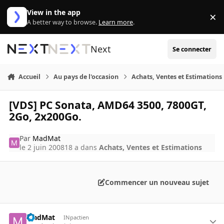
Aller au contenu
View in the app
×
Di
A better way to browse.
Learn more
.
Next
Se connecter
Accueil
Au pays de l'occasion
Achats, Ventes et Estimations
[VDS] PC Sonata, AMD64 3500, 7800GT,
2Go, 2x200Go.
Par
MadMat
le 2 juin 2008
18 a
dans
Achats, Ventes et Estimations
Commencer un nouveau sujet
MadMat
INpactien