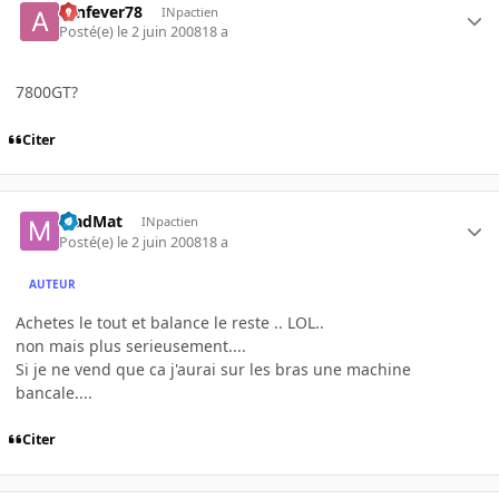
aznfever78
INpactien
Posté(e)
le 2 juin 2008
18 a
7800GT?
Citer
MadMat
INpactien
Posté(e)
le 2 juin 2008
18 a
AUTEUR
Achetes le tout et balance le reste .. LOL..
non mais plus serieusement....
Si je ne vend que ca j'aurai sur les bras une machine
bancale....
Citer