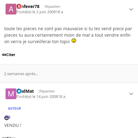
aznfever78
INpactien
Posté(e)
le 2 juin 2008
18 a
toute les pieces ne sont pas mauvaise si tu les vend piece par
pieces tu aura certainement moin de mal a tout vendre enfin
on verra je surveillerai ton topic
Citer
2 semaines après...
MadMat
INpactien
Posté(e)
le 14 juin 2008
18 a
AUTEUR
VENDU !