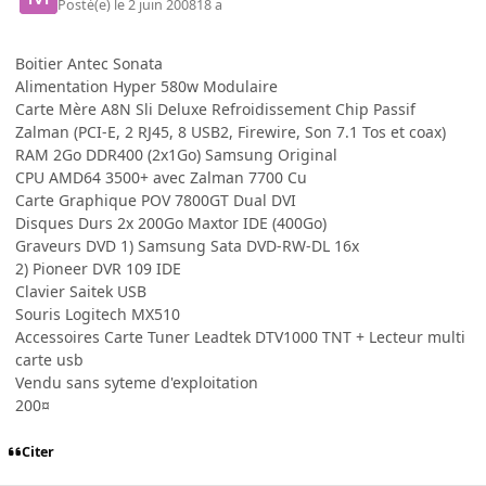
Posté(e)
le 2 juin 2008
18 a
Boitier Antec Sonata
Alimentation Hyper 580w Modulaire
Carte Mère A8N Sli Deluxe Refroidissement Chip Passif
Zalman (PCI-E, 2 RJ45, 8 USB2, Firewire, Son 7.1 Tos et coax)
RAM 2Go DDR400 (2x1Go) Samsung Original
CPU AMD64 3500+ avec Zalman 7700 Cu
Carte Graphique POV 7800GT Dual DVI
Disques Durs 2x 200Go Maxtor IDE (400Go)
Graveurs DVD 1) Samsung Sata DVD-RW-DL 16x
2) Pioneer DVR 109 IDE
Clavier Saitek USB
Souris Logitech MX510
Accessoires Carte Tuner Leadtek DTV1000 TNT + Lecteur multi
carte usb
Vendu sans syteme d'exploitation
200¤
Citer