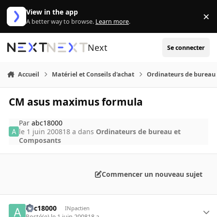
Aller au contenu
View in the app
×
Di
A better way to browse.
Learn more
.
Next
Se connecter
Accueil
Matériel et Conseils d'achat
Ordinateurs de bureau
CM asus maximus formula
Par
abc18000
le 1 juin 2008
18 a
dans
Ordinateurs de bureau et
Composants
Commencer un nouveau sujet
abc18000
INpactien
Posté(e)
le 1 juin 2008
18 a