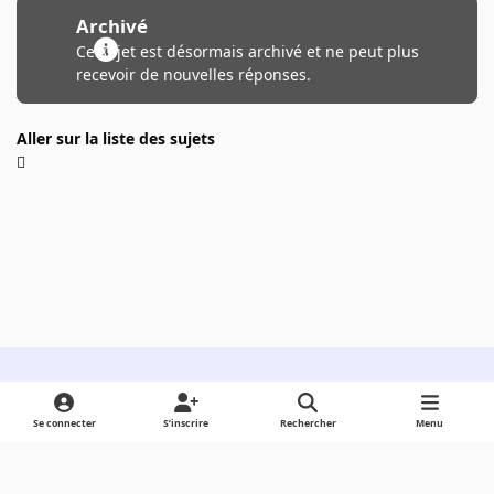
Archivé
Ce sujet est désormais archivé et ne peut plus
recevoir de nouvelles réponses.
Aller sur la liste des sujets
Light Mode
Dark Mode
System Preference
Se connecter
S’inscrire
Rechercher
Menu
Langue
Cookies
Powered by
Invision Community