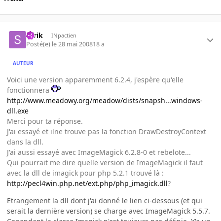
serik
INpactien
Posté(e)
le 28 mai 2008
18 a
AUTEUR
Voici une version apparemment 6.2.4, j'espère qu'elle
fonctionnera
http://www.meadowy.org/meadow/dists/snapsh...windows-
dll.exe
Merci pour ta réponse.
J'ai essayé et ilne trouve pas la fonction DrawDestroyContext
dans la dll.
J'ai aussi essayé avec ImageMagick 6.2.8-0 et rebelote...
Qui pourrait me dire quelle version de ImageMagick il faut
avec la dll de imagick pour php 5.2.1 trouvé là :
http://pecl4win.php.net/ext.php/php_imagick.dll
?
Etrangement la dll dont j'ai donné le lien ci-dessous (et qui
serait la dernière version) se charge avec ImageMagick 5.5.7.