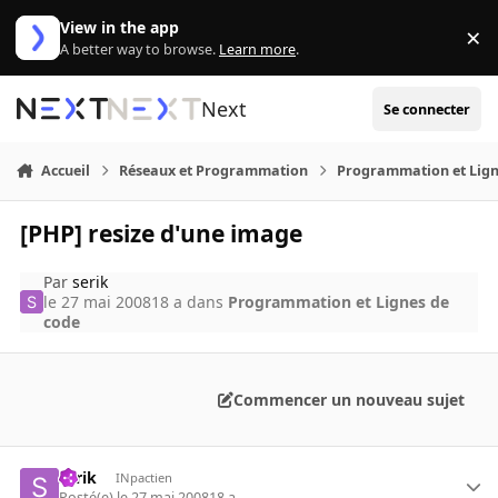
Aller au contenu
View in the app
×
Di
A better way to browse.
Learn more
.
Next
Se connecter
Accueil
Réseaux et Programmation
Programmation et Lign
[PHP] resize d'une image
Par
serik
le 27 mai 2008
18 a
dans
Programmation et Lignes de
code
Commencer un nouveau sujet
serik
INpactien
Posté(e)
le 27 mai 2008
18 a