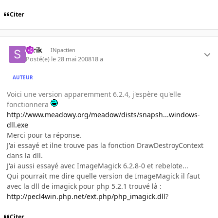
Citer
serik
INpactien
Posté(e)
le 28 mai 2008
18 a
AUTEUR
Voici une version apparemment 6.2.4, j'espère qu'elle
fonctionnera
http://www.meadowy.org/meadow/dists/snapsh...windows-
dll.exe
Merci pour ta réponse.
J'ai essayé et ilne trouve pas la fonction DrawDestroyContext
dans la dll.
J'ai aussi essayé avec ImageMagick 6.2.8-0 et rebelote...
Qui pourrait me dire quelle version de ImageMagick il faut
avec la dll de imagick pour php 5.2.1 trouvé là :
http://pecl4win.php.net/ext.php/php_imagick.dll
?
Citer