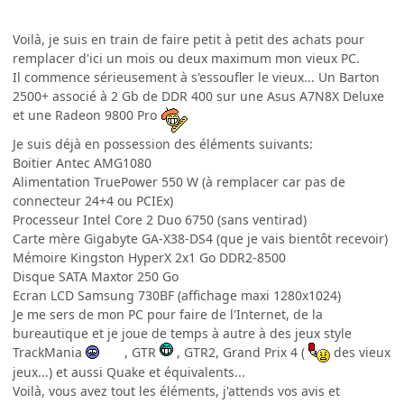
Voilà, je suis en train de faire petit à petit des achats pour
remplacer d'ici un mois ou deux maximum mon vieux PC.
Il commence sérieusement à s'essoufler le vieux... Un Barton
2500+ associé à 2 Gb de DDR 400 sur une Asus A7N8X Deluxe
et une Radeon 9800 Pro
Je suis déjà en possession des éléments suivants:
Boitier Antec AMG1080
Alimentation TruePower 550 W (à remplacer car pas de
connecteur 24+4 ou PCIEx)
Processeur Intel Core 2 Duo 6750 (sans ventirad)
Carte mère Gigabyte GA-X38-DS4 (que je vais bientôt recevoir)
Mémoire Kingston HyperX 2x1 Go DDR2-8500
Disque SATA Maxtor 250 Go
Ecran LCD Samsung 730BF (affichage maxi 1280x1024)
Je me sers de mon PC pour faire de l'Internet, de la
bureautique et je joue de temps à autre à des jeux style
TrackMania
, GTR
, GTR2, Grand Prix 4 (
des vieux
jeux...) et aussi Quake et équivalents...
Voilà, vous avez tout les éléments, j'attends vos avis et