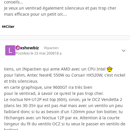
conseils...
Je veux un ventirad également silencieux et pas trop cher
mais efficace pour un petit o/c...
Citer
Lexshowbiz
INpactien
Posté(e)
le 23 mai 2008
18 a
tiens, un INpactien qui aime AMD avec un CPU Intel
pour l'alim, Antec NeoHE 550W ou Corsair HX520W, c'est nickel
et très silencieux.
en carte graphique, une 9600GT ira très bien
pour le ventirad, à savoir ce qu'est le pas trop cher.
Le noctua NH-U12P est top (60¤), sinon, ya le OCZ Vendetta 2
(dans les 30-35¤ qui est pas mal mais avec un ventilo un peu
faiblard donc si tu as besoin d'un 120mm pour ton boitier, tu
l'échanges avec un Noctua 12P par ex. Attention à la courte
longeur du fil du ventilo OCZ si tu veux le passer en ventilo de
boitier).