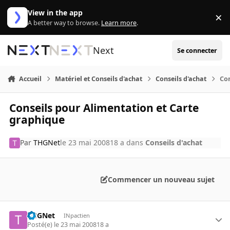
Aller au contenu
View in the app
×
Di
A better way to browse.
Learn more
.
Next
Se connecter
Accueil
Matériel et Conseils d'achat
Conseils d'achat
Con
Conseils pour Alimentation et Carte
graphique
Par
THGNet
le 23 mai 2008
18 a
dans
Conseils d'achat
Commencer un nouveau sujet
THGNet
INpactien
Posté(e)
le 23 mai 2008
18 a