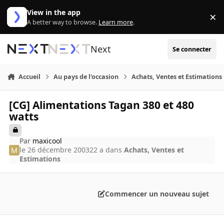
Aller au contenu
View in the app
×
Di
A better way to browse.
Learn more
.
Next
Se connecter
Accueil
Au pays de l'occasion
Achats, Ventes et Estimations
[CG] Alimentations Tagan 380 et 480
watts
Par
maxicool
le 26 décembre 2003
22 a
dans
Achats, Ventes et
Estimations
Commencer un nouveau sujet