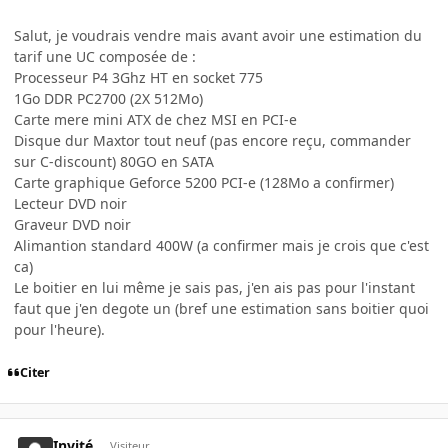
Salut, je voudrais vendre mais avant avoir une estimation du
tarif une UC composée de :
Processeur P4 3Ghz HT en socket 775
1Go DDR PC2700 (2X 512Mo)
Carte mere mini ATX de chez MSI en PCI-e
Disque dur Maxtor tout neuf (pas encore reçu, commander
sur C-discount) 80GO en SATA
Carte graphique Geforce 5200 PCI-e (128Mo a confirmer)
Lecteur DVD noir
Graveur DVD noir
Alimantion standard 400W (a confirmer mais je crois que c'est
ca)
Le boitier en lui même je sais pas, j'en ais pas pour l'instant
faut que j'en degote un (bref une estimation sans boitier quoi
pour l'heure).
Citer
Invité
Visiteur