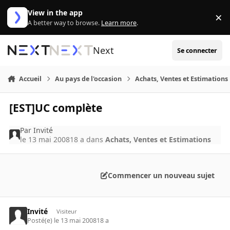
Aller au contenu
View in the app
×
Di
A better way to browse.
Learn more
.
Next
Se connecter
Accueil
Au pays de l'occasion
Achats, Ventes et Estimations
[EST]UC complète
Par
Invité
le 13 mai 2008
18 a
dans
Achats, Ventes et Estimations
Commencer un nouveau sujet
Invité
Visiteur
Posté(e)
le 13 mai 2008
18 a