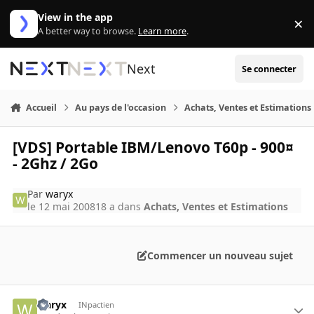
Aller au contenu
View in the app
×
Di
A better way to browse.
Learn more
.
Next
Se connecter
Accueil
Au pays de l'occasion
Achats, Ventes et Estimations
[VDS] Portable IBM/Lenovo T60p - 900¤
- 2Ghz / 2Go
Par
waryx
le 12 mai 2008
18 a
dans
Achats, Ventes et Estimations
Commencer un nouveau sujet
waryx
INpactien