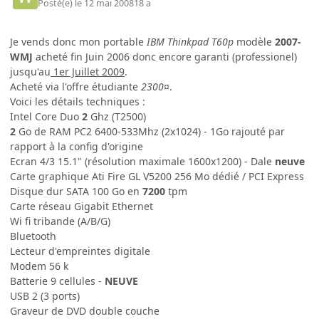
Posté(e)
le 12 mai 2008
18 a
Je vends donc mon portable
IBM Thinkpad T60p
modèle
2007-
WMJ
acheté fin Juin 2006 donc encore garanti (professionel)
jusqu'au
1er Juillet 2009
.
Acheté via l'offre étudiante
2300
¤.
Voici les détails techniques :
Intel Core Duo
2
Ghz (T2500)
2
Go de RAM PC2 6400-533Mhz (2x1024) - 1Go rajouté par
rapport à la config d'origine
Ecran 4/3 15.1" (résolution maximale 1600x1200) - Dale
neuve
Carte graphique Ati Fire GL V5200 256 Mo dédié / PCI Express
Disque dur SATA 100 Go en
7200
tpm
Carte réseau Gigabit Ethernet
Wi fi tribande (A/B/G)
Bluetooth
Lecteur d'empreintes digitale
Modem 56 k
Batterie 9 cellules -
NEUVE
USB 2 (3 ports)
Graveur de DVD double couche