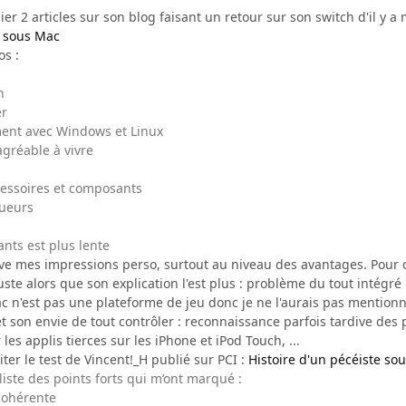
r 2 articles sur son blog faisant un retour sur son switch d'il y a 
r sous Mac
s :
n
er
ent avec Windows et Linux
agréable à vivre
ccessoires et composants
oueurs
nts est plus lente
uve mes impressions perso, surtout au niveau des avantages. Pour c
uste alors que son explication l'est plus : problème du tout intégr
 n'est pas une plateforme de jeu donc je ne l'aurais pas mentionné.
t son envie de tout contrôler : reconnaissance parfois tardive des
r les applis tierces sur les iPhone et iPod Touch, ...
ter le test de Vincent!_H publié sur PCI :
Histoire d'un pécéiste so
 liste des points forts qui m’ont marqué :
 cohérente