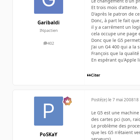
Le changement d'un pro
Et trois mois d'attente.
D'après le patron de c
Donc, à part le fait qu
Garibaldi
il y a carrément un log
INpactien
cela occupe une page e
Donc que le G5 permette
402
messages
J'ai un G4 400 qui a la
François que la qualit
En espérant qu'Apple li
Citer
Posté(e)
le 7 mai 2008
18 
Le G5 est une machine d
des cartes pci (son, ra
Le problème des process
que les G5 n'étaient v
PoSKaY
serveurs)