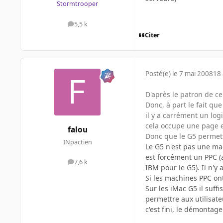
Stormtrooper
5,5 k
messages
Citer
Posté(e)
le 7 mai 2008
18 
D'après le patron de c
Donc, à part le fait qu
il y a carrément un log
cela occupe une page e
falou
Donc que le G5 permette
INpactien
Le G5 n'est pas une ma
est forcément un PPC (
7,6 k
messages
IBM pour le G5). Il n'y
Si les machines PPC ont
Sur les iMac G5 il suff
permettre aux utilisate
c'est fini, le démontag