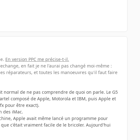
le.
En version PPC me précise-t-il.
e rechange, en fait je ne l'aurai pas changé moi-même :
les réparateurs, et toutes les manoeuvres qu'il faut faire
fait normal de ne pas comprendre de quoi on parle. Le G5
artel composé de Apple, Motorola et IBM, puis Apple et
x pour être exact).
in des iMac.
a machine, Apple avait même lancé un programme pour
e c'était vraiment facile de le bricoler. Aujourd'hui