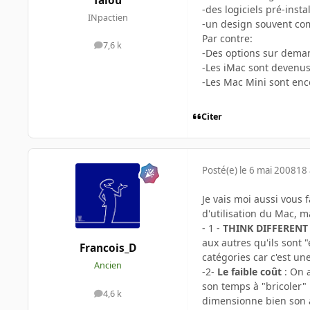
falou
-des logiciels pré-instal
INpactien
-un design souvent com
Par contre:
7,6 k
messages
-Des options sur dema
-Les iMac sont devenus 
-Les Mac Mini sont enc
Citer
Posté(e)
le 6 mai 2008
18 
Je vais moi aussi vous 
d'utilisation du Mac, m
- 1 -
THINK DIFFERENT
aux autres qu'ils sont 
Francois_D
catégories car c'est une
Ancien
-2-
Le faible coût
: On 
son temps à "bricoler"
4,6 k
messages
dimensionne bien son ac