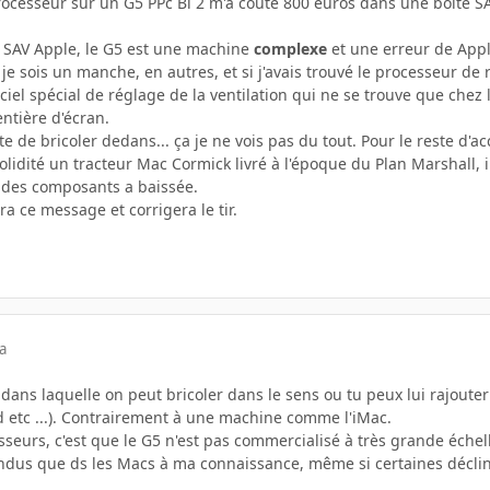
cesseur sur un G5 PPc Bi 2 m'a coûté 800 euros dans une boîte SAV
e SAV Apple, le G5 est une machine
complexe
et une erreur de App
e je sois un manche, en autres, et si j'avais trouvé le processeur d
iciel spécial de réglage de la ventilation qui ne se trouve que chez 
ntière d'écran.
 de bricoler dedans... ça je ne vois pas du tout. Pour le reste d'a
 solidité un tracteur Mac Cormick livré à l'époque du Plan Marshall
é des composants a baissée.
ra ce message et corrigera le tir.
a
ans laquelle on peut bricoler dans le sens ou tu peux lui rajouter
id etc ...). Contrairement à une machine comme l'iMac.
eurs, c'est que le G5 n'est pas commercialisé à très grande échell
endus que ds les Macs à ma connaissance, même si certaines déclin