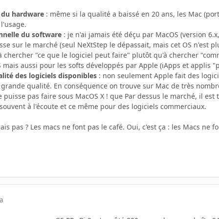
e du hardware
: même si la qualité a baissé en 20 ans, les Mac (por
 l'usage.
nnelle du software
: je n'ai jamais été déçu par MacOS (version 6.x, 7
se sur le marché (seul NeXtStep le dépassait, mais cet OS n'est plus
chercher "ce que le logiciel peut faire" plutôt qu'à chercher "com
ais aussi pour les softs développés par Apple (iApps et applis "p
lité des logiciels disponibles
: non seulement Apple fait des logic
 grande qualité. En conséquence on trouve sur Mac de très nombreux 
 puisse pas faire sous MacOS X ! que Par dessus le marché, il est t
souvent à l'écoute et ce même pour des logiciels commerciaux.
 sais pas ? Les macs ne font pas le café. Oui, c'est ça : les Macs ne f
a