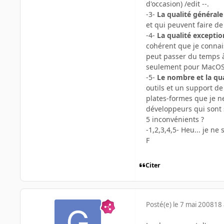
d'occasion) /edit --.
-3-
La qualité général
et qui peuvent faire de
-4-
La qualité exceptio
cohérent que je connais
peut passer du temps à 
seulement pour MacOS m
-5-
Le nombre et la qua
outils et un support de
plates-formes que je ne
développeurs qui sont 
5 inconvénients ?
-1,2,3,4,5- Heu... je ne
F
Citer
Posté(e)
le 7 mai 2008
18 