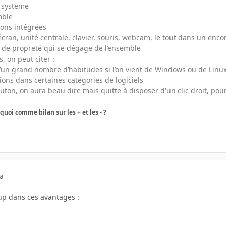
 système
mble
ions intégrées
 écran, unité centrale, clavier, souris, webcam, le tout dans un enc
on de propreté qui se dégage de l’ensemble
, on peut citer :
’un grand nombre d’habitudes si l’on vient de Windows ou de Linux
ons dans certaines catégories de logiciels
outon, on aura beau dire mais quitte à disposer d'un clic droit, po
 quoi comme bilan sur les + et les - ?
a
up dans ces avantages :