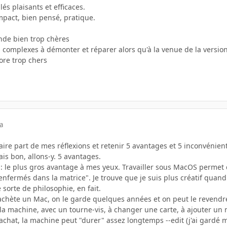
lés plaisants et efficaces.
pact, bien pensé, pratique.
nde bien trop chères
complexes à démonter et réparer alors qu'à la venue de la version 
ore trop chers
a
faire part de mes réflexions et retenir 5 avantages et 5 inconvénient
ais bon, allons-y. 5 avantages.
: le plus gros avantage à mes yeux. Travailler sous MacOS permet
"enfermés dans la matrice". Je trouve que je suis plus créatif quan
 sorte de philosophie, en fait.
achète un Mac, on le garde quelques années et on peut le revendr
 la machine, avec un tourne-vis, à changer une carte, à ajouter u
hat, la machine peut "durer" assez longtemps --edit (j'ai gardé mon