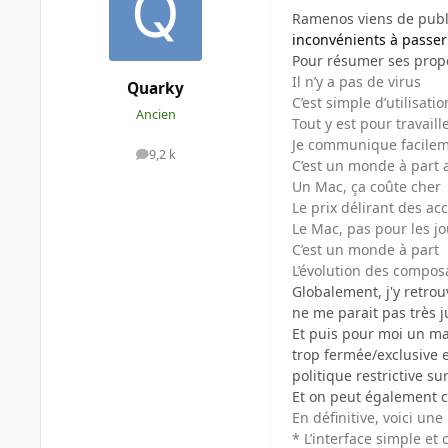
Ramenos viens de publie
inconvénients à passe
Pour résumer ses propo
Il n’y a pas de virus
Quarky
C’est simple d’utilisatio
Ancien
Tout y est pour travaill
Je communique facilem
9,2 k
messages
C’est un monde à part 
Un Mac, ça coûte cher
Le prix délirant des a
Le Mac, pas pour les j
C’est un monde à part
L’évolution des composa
Globalement, j'y retro
ne me parait pas très j
Et puis pour moi un mac
trop fermée/exclusive e
politique restrictive su
Et on peut également ci
En définitive, voici une
* L’interface simple et