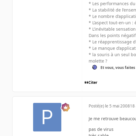
* Les performances du
* La stabilité de l’ense
* Le nombre d’applicat
* L’aspect tout-en-un :
* L’inévitable sensati
Dans les points négatifs
* Le réapprentissage d
* Le manque d’applicati
* la souris à un seul b
molette ?
Et vous, vous faites
Citer
Posté(e)
le 5 mai 2008
18 
Je me retrouve beauco
pas de virus
très sable