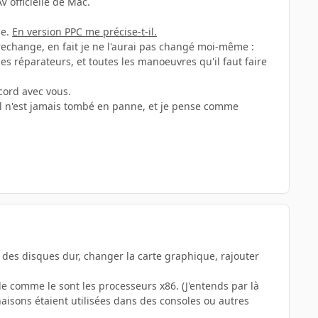
 officielle de Mac.
le.
En version PPC me précise-t-il.
e rechange, en fait je ne l'aurai pas changé moi-même :
les réparateurs, et toutes les manoeuvres qu'il faut faire
ccord avec vous.
, il n'est jamais tombé en panne, et je pense comme
 des disques dur, changer la carte graphique, rajouter
e comme le sont les processeurs x86. (J'entends par là
aisons étaient utilisées dans des consoles ou autres