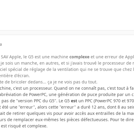
a
e SAV Apple, le G5 est une machine
complexe
et une erreur de App
e je sois un manche, en autres, et si j'avais trouvé le processeur d
iciel spécial de réglage de la ventilation qui ne se trouve que chez 
ntière d'écran.
 de bricoler dedans... ça je ne vois pas du tout.
chine, c'est un processeur. Quand on ne connaît pas, c'est tout à 
abréviation de PowerPC, une génération de puce produite par un c
 a pas de "version PPC du G5". Le G5
est
un PPC (PowerPC 970 et 970f
 été une "erreur", alors cette "erreur" a duré 12 ans, dont 8 au se
isait de retirer quelques vis pour avoir accès aux entrailles de l
urs de remplacer eux-mêmes les pièces défectueuses. Pour te dire qu
e est risqué et complexe.