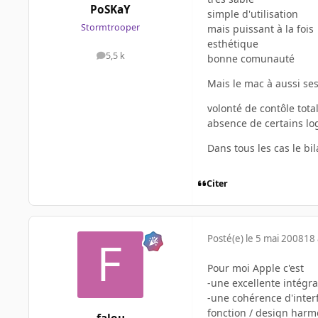
PoSKaY
simple d'utilisation
Stormtrooper
mais puissant à la fois
esthétique
5,5 k
bonne comunauté
messages
Mais le mac à aussi se
volonté de contôle total
absence de certains log
Dans tous les cas le bi
Citer
Posté(e)
le 5 mai 2008
18 
Pour moi Apple c'est
-une excellente intégrat
-une cohérence d'interf
fonction / design harm