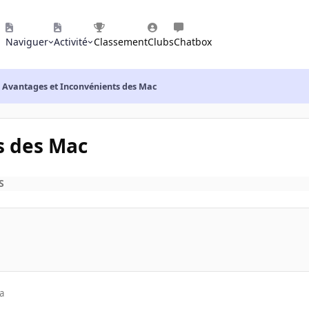
Naviguer
Activité
Classement
Clubs
Chatbox
Avantages et Inconvénients des Mac
s des Mac
S
a