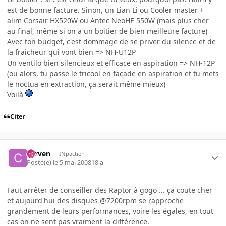
est de bonne facture. Sinon, un Lian Li ou Cooler master +
alim Corsair HX520W ou Antec NeoHE 550W (mais plus cher
au final, même si on a un boitier de bien meilleure facture)
Avec ton budget, c'est dommage de se priver du silence et de
la fraicheur qui vont bien => NH-U12P
Un ventilo bien silencieux et efficace en aspiration => NH-12P
(ou alors, tu passe le tricool en façade en aspiration et tu mets
le noctua en extraction, ça serait même mieux)
Voilà
Citer
corven
INpactien
Posté(e)
le 5 mai 2008
18 a
Faut arrêter de conseiller des Raptor à gogo ... ça coute cher
et aujourd'hui des disques @7200rpm se rapproche
grandement de leurs performances, voire les égales, en tout
cas on ne sent pas vraiment la différence.