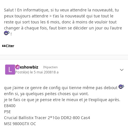
Salut ! En informatique, si tu veux attendre la nouveauté, tu
peux toujours attendre > t'as la nouveauté qui tue tout le
reste qui sort tous les 6 mois, donc à moins de vouloir tout
changer à chaque fois, faut bien se décider un jour ou l'autre
!
Citer
Lexshowbiz
INpactien
Posté(e)
le 5 mai 2008
18 a
que j'aime ce genre de config qui tienne même pas debout
enfin si, ya quelques peites choses qui vont.
je te fais ce que je pense etre le mieux et je t'explique après.
E8400
P5E
Crucial Ballistix Tracer 2*1Go DDR2-800 Cas4
MSI 9800GTX OC