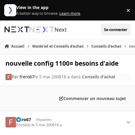
Aller au contenu
View in the app
×
Di
A better way to browse.
Learn more
.
Next
Se connecter
Accueil
Matériel et Conseils d'achat
Conseils d'achat
nou
nouvelle config 1100¤ besoins d'aide
Par
frero67
le 5 mai 2008
18 a
dans
Conseils d'achat
Commencer un nouveau sujet
frero67
INpactien
Posté(e)
le 5 mai 2008
18 a