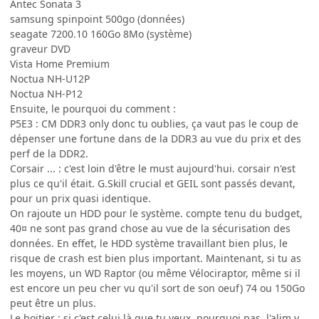
Antec Sonata 3
samsung spinpoint 500go (données)
seagate 7200.10 160Go 8Mo (système)
graveur DVD
Vista Home Premium
Noctua NH-U12P
Noctua NH-P12
Ensuite, le pourquoi du comment :
P5E3 : CM DDR3 only donc tu oublies, ça vaut pas le coup de
dépenser une fortune dans de la DDR3 au vue du prix et des
perf de la DDR2.
Corsair ... : c'est loin d'être le must aujourd'hui. corsair n'est
plus ce qu'il était. G.Skill crucial et GEIL sont passés devant,
pour un prix quasi identique.
On rajoute un HDD pour le système. compte tenu du budget,
40¤ ne sont pas grand chose au vue de la sécurisation des
données. En effet, le HDD système travaillant bien plus, le
risque de crash est bien plus important. Maintenant, si tu as
les moyens, un WD Raptor (ou même Vélociraptor, même si il
est encore un peu cher vu qu'il sort de son oeuf) 74 ou 150Go
peut être un plus.
Le boitier : si c'est celui là que tu veux, pourquoi pas. l'alim y