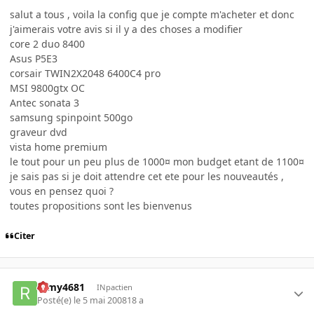
salut a tous , voila la config que je compte m'acheter et donc
j'aimerais votre avis si il y a des choses a modifier
core 2 duo 8400
Asus P5E3
corsair TWIN2X2048 6400C4 pro
MSI 9800gtx OC
Antec sonata 3
samsung spinpoint 500go
graveur dvd
vista home premium
le tout pour un peu plus de 1000¤ mon budget etant de 1100¤
je sais pas si je doit attendre cet ete pour les nouveautés ,
vous en pensez quoi ?
toutes propositions sont les bienvenus
Citer
remy4681
INpactien
Posté(e)
le 5 mai 2008
18 a