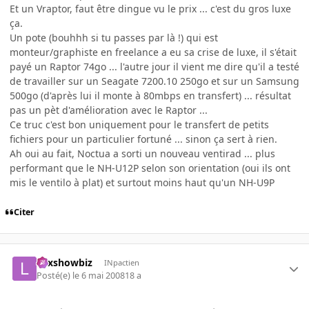
Et un Vraptor, faut être dingue vu le prix ... c'est du gros luxe
ça.
Un pote (bouhhh si tu passes par là !) qui est
monteur/graphiste en freelance a eu sa crise de luxe, il s'était
payé un Raptor 74go ... l'autre jour il vient me dire qu'il a testé
de travailler sur un Seagate 7200.10 250go et sur un Samsung
500go (d'après lui il monte à 80mbps en transfert) ... résultat
pas un pèt d'amélioration avec le Raptor ...
Ce truc c'est bon uniquement pour le transfert de petits
fichiers pour un particulier fortuné ... sinon ça sert à rien.
Ah oui au fait, Noctua a sorti un nouveau ventirad ... plus
performant que le NH-U12P selon son orientation (oui ils ont
mis le ventilo à plat) et surtout moins haut qu'un NH-U9P
Citer
Lexshowbiz
INpactien
Posté(e)
le 6 mai 2008
18 a