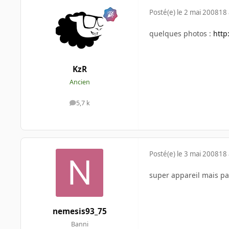
Posté(e)
le 2 mai 2008
18 
quelques photos :
http
KzR
Ancien
5,7 k
messages
Posté(e)
le 3 mai 2008
18 
super appareil mais pa
nemesis93_75
Banni