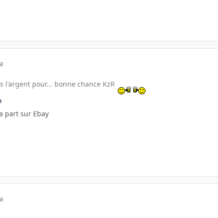
a
s l'argent pour... bonne chance KzR
a part sur Ebay
a