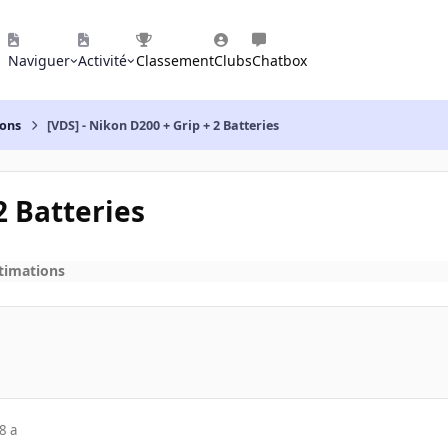
Naviguer
Activité
Classement
Clubs
Chatbox
ions
[VDS] - Nikon D200 + Grip + 2 Batteries
2 Batteries
stimations
8 a