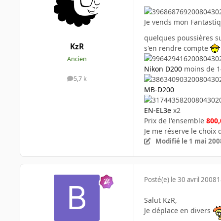
Je vends mon Fantastiq
quelques poussières su
KzR
s'en rendre compte
Ancien
Nikon D200
moins de 1
5,7 k
messages
MB-D200
EN-EL3e
x2
Prix de l'ensemble
800
Je me réserve le choix 
Modifié
le 1 mai 200
Posté(e)
le 30 avril 2008
1
Salut KzR,
Je déplace en divers