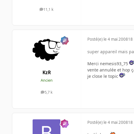
11,1 k
messages
Posté(e)
le 4 mai 2008
18 
super appareil mais pa
Merci nemesis93_75
vente annulée et hop ç
KzR
je close le topic
Ancien
5,7 k
messages
Posté(e)
le 4 mai 2008
18 