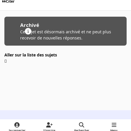
Citer
Archivé
Ce sujet est désormais archivé et ne peut plus
recevoir de nouvelles réponses.
Aller sur la liste des sujets
Light Mode
Dark Mode
System Preference
Se connecter
S’inscrire
Rechercher
Menu