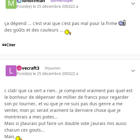
milohoffman
Stormtrooper
Posté(e)
le 25 décembre 2003
22 a
ça dépend ... c'est vrai que c'est pas mal pour la frime
des goûts et des couleurs ...
Citer
Lovecraft3
INpactien
Posté(e)
le 25 décembre 2003
22 a
c claIr que ca sert a rien.. je comprend vraiment pas quel est
le bonheur de dépenser de millier de francs pour regarder
son pc tourner.. et vu que je ne suis pas dus genre a me
venter, mon pc serait vraiment la derniere chose que je
montrerais a mes potes...
Mais si j0aurais put faire un double vote j'aurais mis aussi
chacun ces gouts...
Mais