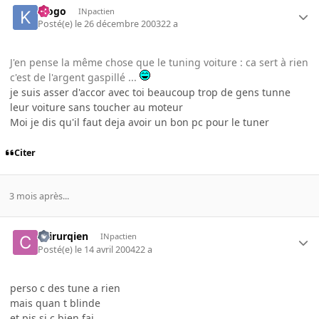
klogo
INpactien
Posté(e)
le 26 décembre 2003
22 a
J'en pense la même chose que le tuning voiture : ca sert à rien
c'est de l'argent gaspillé ...
je suis asser d'accor avec toi beaucoup trop de gens tunne
leur voiture sans toucher au moteur
Moi je dis qu'il faut deja avoir un bon pc pour le tuner
Citer
3 mois après...
chirurqien
INpactien
Posté(e)
le 14 avril 2004
22 a
perso c des tune a rien
mais quan t blinde
et pis si c bien fai