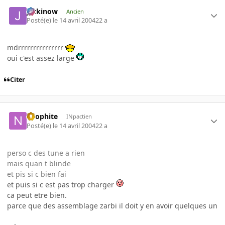
jackinow
Ancien
Posté(e)
le 14 avril 2004
22 a
mdrrrrrrrrrrrrrrr
oui c'est assez large
Citer
neophite
INpactien
Posté(e)
le 14 avril 2004
22 a
perso c des tune a rien
mais quan t blinde
et pis si c bien fai
et puis si c est pas trop charger
ca peut etre bien.
parce que des assemblage zarbi il doit y en avoir quelques un