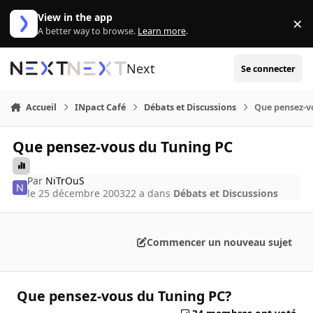
Aller au contenu
View in the app
×
Di
A better way to browse.
Learn more
.
Next
Se connecter
Accueil
INpact Café
Débats et Discussions
Que pensez-v
Que pensez-vous du Tuning PC
Par
NiTrOuS
le 25 décembre 2003
22 a
dans
Débats et Discussions
Commencer un nouveau sujet
Que pensez-vous du Tuning PC?