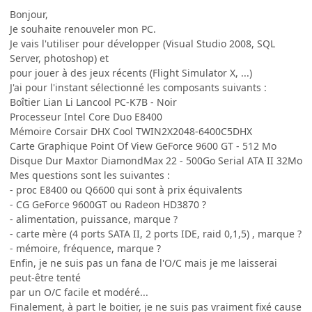
Bonjour,
Je souhaite renouveler mon PC.
Je vais l'utiliser pour développer (Visual Studio 2008, SQL
Server, photoshop) et
pour jouer à des jeux récents (Flight Simulator X, ...)
J'ai pour l'instant sélectionné les composants suivants :
Boîtier Lian Li Lancool PC-K7B - Noir
Processeur Intel Core Duo E8400
Mémoire Corsair DHX Cool TWIN2X2048-6400C5DHX
Carte Graphique Point Of View GeForce 9600 GT - 512 Mo
Disque Dur Maxtor DiamondMax 22 - 500Go Serial ATA II 32Mo
Mes questions sont les suivantes :
- proc E8400 ou Q6600 qui sont à prix équivalents
- CG GeForce 9600GT ou Radeon HD3870 ?
- alimentation, puissance, marque ?
- carte mère (4 ports SATA II, 2 ports IDE, raid 0,1,5) , marque ?
- mémoire, fréquence, marque ?
Enfin, je ne suis pas un fana de l'O/C mais je me laisserai
peut-être tenté
par un O/C facile et modéré...
Finalement, à part le boitier, je ne suis pas vraiment fixé cause