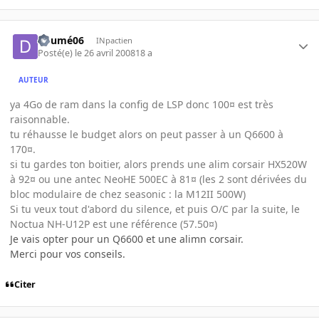
doumé06
INpactien
Posté(e)
le 26 avril 2008
18 a
AUTEUR
ya 4Go de ram dans la config de LSP donc 100¤ est très
raisonnable.
tu réhausse le budget alors on peut passer à un Q6600 à
170¤.
si tu gardes ton boitier, alors prends une alim corsair HX520W
à 92¤ ou une antec NeoHE 500EC à 81¤ (les 2 sont dérivées du
bloc modulaire de chez seasonic : la M12II 500W)
Si tu veux tout d'abord du silence, et puis O/C par la suite, le
Noctua NH-U12P est une référence (57.50¤)
Je vais opter pour un Q6600 et une alimn corsair.
Merci pour vos conseils.
Citer