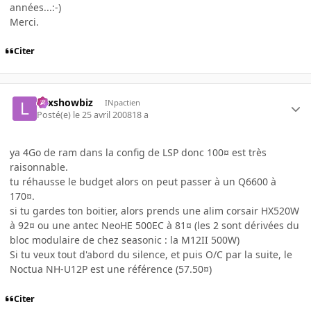
années...:-)
Merci.
Citer
Lexshowbiz
INpactien
Posté(e)
le 25 avril 2008
18 a
ya 4Go de ram dans la config de LSP donc 100¤ est très
raisonnable.
tu réhausse le budget alors on peut passer à un Q6600 à
170¤.
si tu gardes ton boitier, alors prends une alim corsair HX520W
à 92¤ ou une antec NeoHE 500EC à 81¤ (les 2 sont dérivées du
bloc modulaire de chez seasonic : la M12II 500W)
Si tu veux tout d'abord du silence, et puis O/C par la suite, le
Noctua NH-U12P est une référence (57.50¤)
Citer