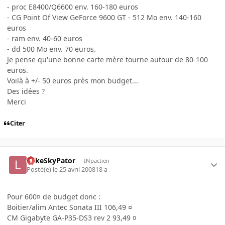
- proc E8400/Q6600 env. 160-180 euros
- CG Point Of View GeForce 9600 GT - 512 Mo env. 140-160
euros
- ram env. 40-60 euros
- dd 500 Mo env. 70 euros.
Je pense qu'une bonne carte mère tourne autour de 80-100
euros.
Voilà à +/- 50 euros près mon budget...
Des idées ?
Merci
Citer
LukeSkyPator
INpactien
Posté(e)
le 25 avril 2008
18 a
Pour 600¤ de budget donc :
Boitier/alim Antec Sonata III 106,49 ¤
CM Gigabyte GA-P35-DS3 rev 2 93,49 ¤