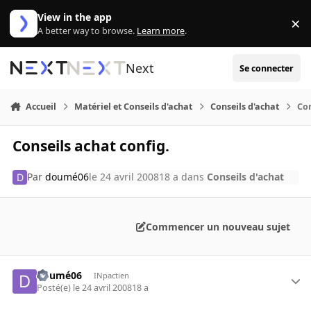
Aller au contenu
View in the app
×
Di
A better way to browse.
Learn more
.
Next
Se connecter
Accueil
Matériel et Conseils d'achat
Conseils d'achat
Con
Conseils achat config.
Par
doumé06
le 24 avril 2008
18 a
dans
Conseils d'achat
Commencer un nouveau sujet
doumé06
INpactien
Posté(e)
le 24 avril 2008
18 a