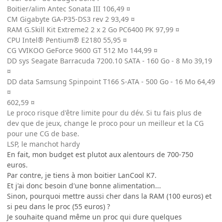
Boitier/alim Antec Sonata III 106,49 ¤
CM Gigabyte GA-P35-DS3 rev 2 93,49 ¤
RAM G.Skill Kit Extreme2 2 x 2 Go PC6400 PK 97,99 ¤
CPU Intel® Pentium® E2180 55,95 ¤
CG VVIKOO GeForce 9600 GT 512 Mo 144,99 ¤
DD sys Seagate Barracuda 7200.10 SATA - 160 Go - 8 Mo 39,19
¤
DD data Samsung Spinpoint T166 S-ATA - 500 Go - 16 Mo 64,49
¤
602,59 ¤
Le proco risque d'être limite pour du dév. Si tu fais plus de
dev que de jeux, change le proco pour un meilleur et la CG
pour une CG de base.
LSP, le manchot hardy
En fait, mon budget est plutot aux alentours de 700-750
euros.
Par contre, je tiens à mon boitier LanCool K7.
Et j'ai donc besoin d'une bonne alimentation...
Sinon, pourquoi mettre aussi cher dans la RAM (100 euros) et
si peu dans le proc (55 euros) ?
Je souhaite quand même un proc qui dure quelques