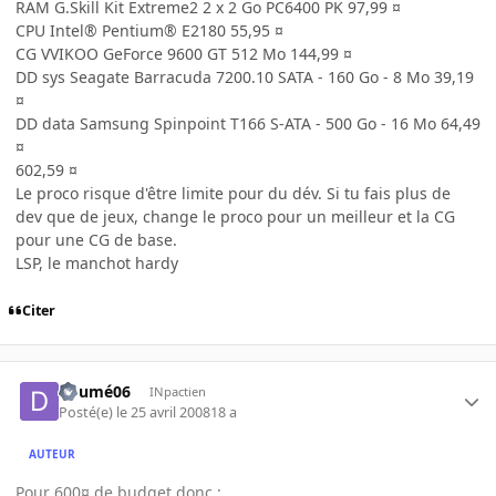
RAM G.Skill Kit Extreme2 2 x 2 Go PC6400 PK 97,99 ¤
CPU Intel® Pentium® E2180 55,95 ¤
CG VVIKOO GeForce 9600 GT 512 Mo 144,99 ¤
DD sys Seagate Barracuda 7200.10 SATA - 160 Go - 8 Mo 39,19
¤
DD data Samsung Spinpoint T166 S-ATA - 500 Go - 16 Mo 64,49
¤
602,59 ¤
Le proco risque d'être limite pour du dév. Si tu fais plus de
dev que de jeux, change le proco pour un meilleur et la CG
pour une CG de base.
LSP, le manchot hardy
Citer
doumé06
INpactien
Posté(e)
le 25 avril 2008
18 a
AUTEUR
Pour 600¤ de budget donc :