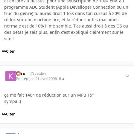
Et encore au dessus, pour une souscription de 100¤ env. au
programme ADC Student (Apple Develloper Connection ou un
truc du genre) tu auras droit 1 fois dans ton cursus à 20% de
réduc sur une machine pro, et la réduc sur les machines
normale est de 10% il me semble. T'as aussi droit à des OS ou
des betas je sais plus, enfin c'est expliqué clairement sur le
site !
Citer
kyro
INpactien
Posté(e)
le 21 avril 2008
18 a
ça me fait 140¤ de réduction sur un MPB 15"
sympa :)
Citer