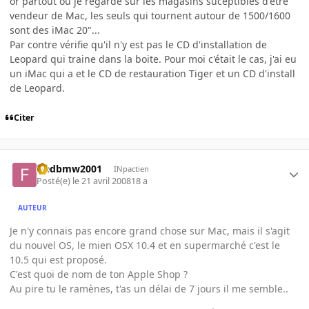
or partout où je regarde sur les magasins suceptibles d'être
vendeur de Mac, les seuls qui tournent autour de 1500/1600
sont des iMac 20"...
Par contre vérifie qu'il n'y est pas le CD d'installation de
Leopard qui traine dans la boite. Pour moi c'était le cas, j'ai eu
un iMac qui a et le CD de restauration Tiger et un CD d'install
de Leopard.
Citer
fredbmw2001
INpactien
Posté(e)
le 21 avril 2008
18 a
AUTEUR
Je n'y connais pas encore grand chose sur Mac, mais il s'agit
du nouvel OS, le mien OSX 10.4 et en supermarché c'est le
10.5 qui est proposé.
C'est quoi de nom de ton Apple Shop ?
Au pire tu le ramènes, t'as un délai de 7 jours il me semble..