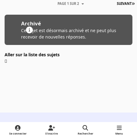
PAGE 1 SUR 2
SUIVANT
Archivé
Ce sujet est désormais archivé et ne peut plus
recevoir de nouvelles réponses.
Aller sur la liste des sujets
Light Mode
Dark Mode
System Preference
Se connecter
S’inscrire
Rechercher
Menu