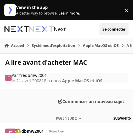
Aller au contenu
View in the app
×
Di
A better way to browse.
Learn more
.
Next
Se connecter
Accueil
Systèmes d'exploitation
Apple MacOS et iOS
A l
A lire avant d'acheter MAC
Par
fredbmw2001
le 21 avril 2008
18 a
dans
Apple MacOS et iOS
Commencer un nouveau sujet
PAGE 1 SUR 2
SUIVANT
fredbmw2001
INpactien