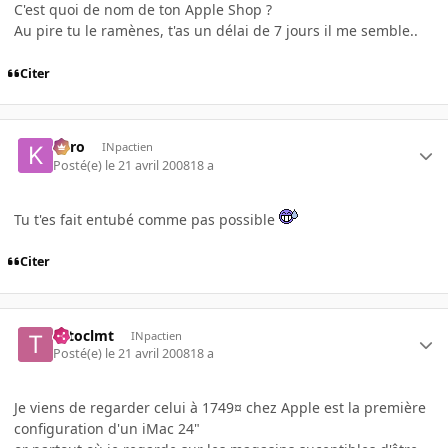
C'est quoi de nom de ton Apple Shop ?
Au pire tu le ramènes, t'as un délai de 7 jours il me semble..
Citer
kyro
INpactien
Posté(e)
le 21 avril 2008
18 a
Tu t'es fait entubé comme pas possible
Citer
totoclmt
INpactien
Posté(e)
le 21 avril 2008
18 a
Je viens de regarder celui à 1749¤ chez Apple est la première
configuration d'un iMac 24"