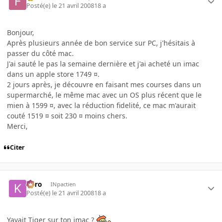
Posté(e)
le 21 avril 2008
18 a
Bonjour,
Après plusieurs année de bon service sur PC, j'hésitais à
passer du côté mac.
J'ai sauté le pas la semaine dernière et j'ai acheté un imac
dans un apple store 1749 ¤.
2 jours après, je découvre en faisant mes courses dans un
supermarché, le même mac avec un OS plus récent que le
mien à 1599 ¤, avec la réduction fidelité, ce mac m'aurait
couté 1519 ¤ soit 230 ¤ moins chers.
Merci,
Citer
kyro
INpactien
Posté(e)
le 21 avril 2008
18 a
Yavait Tiger sur ton imac ?