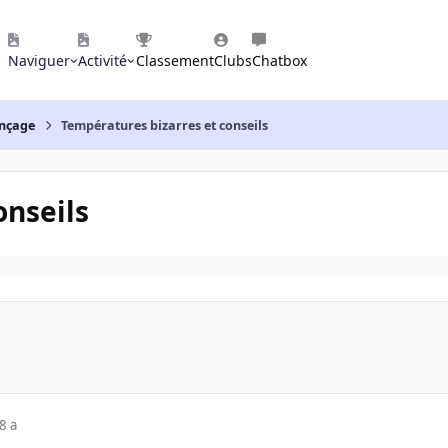
Naviguer
Activité
Classement
Clubs
Chatbox
nçage
Températures bizarres et conseils
onseils
8 a