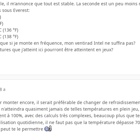
e, il m'annonce que tout est stable. La seconde est un peu moins r
 sous Everest:
)
F)
 (136 °F)
 (138 °F)
 que si je monte en fréquence, mon ventirad Intel ne suffira pas?
ures que j'atteint ici pourront être atteintent en jeux?
8 a
ur monter encore, il serait préférable de changer de refroidissement
 n'atteindra quasiment jamais de telles températures en plein jeu,
isent à 100%, avec des calculs très complexes, beaucoup plus que t
lisation quotidienne, il ne faut pas que la température dépasse 70
 peut te le permettre