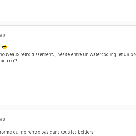
8 a
s.
ouveaux refroidissement, j'hésite entre un watercooling, et un bon
ton côté?
8 a
 énorme qui ne rentre pas dans tous les boitiers.