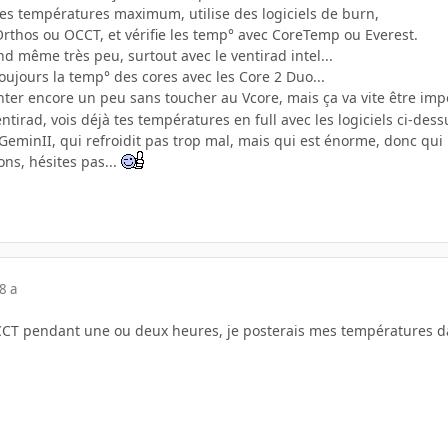
tes températures maximum, utilise des logiciels de burn,
hos ou OCCT, et vérifie les temp° avec CoreTemp ou Everest.
d même très peu, surtout avec le ventirad intel...
toujours la temp° des cores avec les Core 2 Duo...
ter encore un peu sans toucher au Vcore, mais ça va vite être im
irad, vois déjà tes températures en full avec les logiciels ci-dessus
GeminII, qui refroidit pas trop mal, mais qui est énorme, donc qui
ons, hésites pas...
8 a
OCCT pendant une ou deux heures, je posterais mes températures da