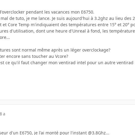
 d'overclocker pendant les vacances mon E6750.
 mal de tuto, je me lance. Je suis aujourd'hui à 3.2ghz au lieu des 2
st et Core Temp m'indiquaient des températures entre 15° et 20° po
ures d'utilisation, dont une heure d'Unreal à fond, les températur
ore...
atures sont normal même après un léger overclockage?
ter encore sans toucher au Vcore?
 est ce qu'il faut changer mon ventirad intel pour un autre ventir
8 a
eur d'un E6750, je l'ai monté pour l'instant @3.8Ghz...