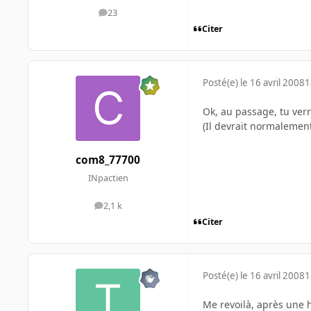
23
messages
Citer
Posté(e)
le 16 avril 2008
1
Ok, au passage, tu verra
(Il devrait normalement 
com8_77700
INpactien
2,1 k
messages
Citer
Posté(e)
le 16 avril 2008
1
Me revoilà, après une 