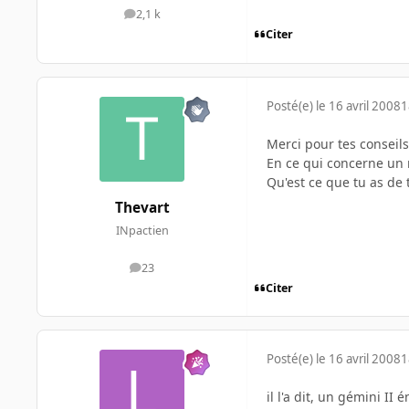
2,1 k
messages
Citer
Posté(e)
le 16 avril 2008
1
Merci pour tes conseil
En ce qui concerne un n
Qu'est ce que tu as de 
Thevart
INpactien
23
messages
Citer
Posté(e)
le 16 avril 2008
1
il l'a dit, un gémini II