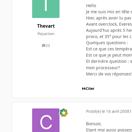
Hello
Je me suis mis en tête
Hier, après avoir lu pas
Avant overclock, Evere
Thevart
Aujourd'hui après 5 he
INpactien
proco, et 35° pour les c
Quelques questions :
23
messages
Est ce que ces tempér
Est ce que je peut mon
Et dernière question :
mon processeur?
Merci de vos réponses!
Citer
Posté(e)
le 16 avril 2008
1
Bonsoir,
Etant moi aussi possess