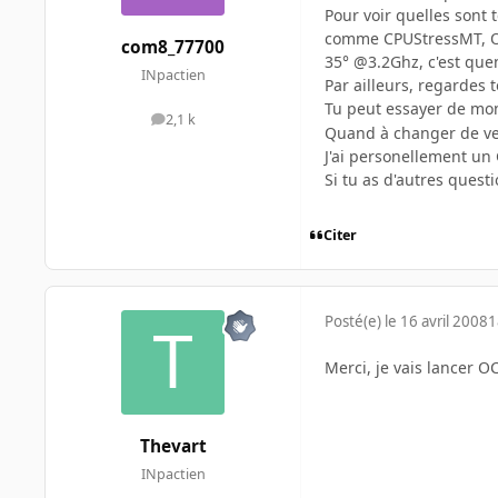
Pour voir quelles sont 
comme CPUStressMT, Ort
com8_77700
35° @3.2Ghz, c'est quen
INpactien
Par ailleurs, regardes 
Tu peut essayer de mon
2,1 k
messages
Quand à changer de vent
J'ai personellement un 
Si tu as d'autres questi
Citer
Posté(e)
le 16 avril 2008
1
Merci, je vais lancer 
Thevart
INpactien