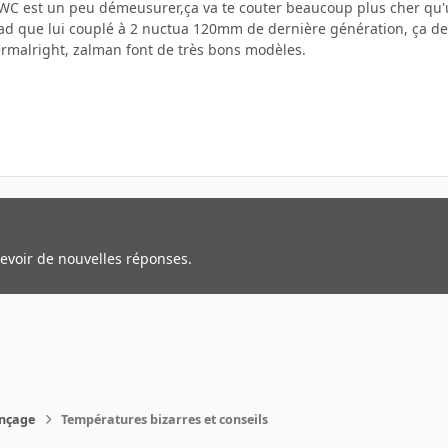
 WC est un peu démeusurer,ça va te couter beaucoup plus cher qu'
d que lui couplé à 2 nuctua 120mm de dernière génération, ça devr
ermalright, zalman font de très bons modèles.
cevoir de nouvelles réponses.
nçage
Températures bizarres et conseils