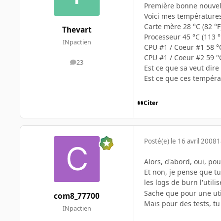
Première bonne nouvell
Voici mes températures
Carte mère 28 °C (82 °F
Thevart
Processeur 45 °C (113 °
INpactien
CPU #1 / Coeur #1 58 °C
CPU #1 / Coeur #2 59 °C
23
messages
Est ce que sa veut dire
Est ce que ces températ
Citer
Posté(e)
le 16 avril 2008
1
Alors, d'abord, oui, po
Et non, je pense que tu
les logs de burn l'util
Sache que pour une uti
com8_77700
Mais pour des tests, tu
INpactien