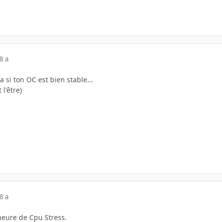
8 a
 si ton OC est bien stable...
l'être)
8 a
heure de Cpu Stress.