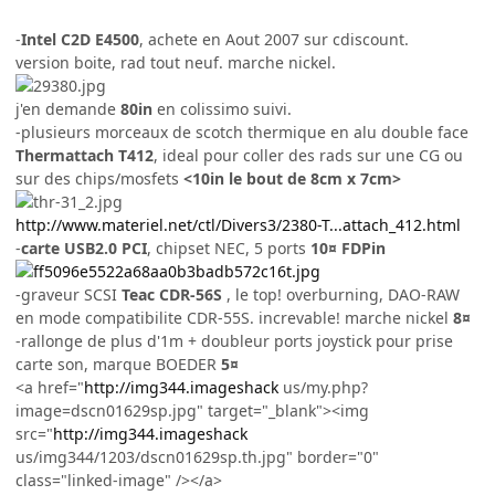
-
Intel C2D E4500
, achete en Aout 2007 sur cdiscount.
version boite, rad tout neuf. marche nickel.
j'en demande
80in
en colissimo suivi.
-plusieurs morceaux de scotch thermique en alu double face
Thermattach T412
, ideal pour coller des rads sur une CG ou
sur des chips/mosfets
<10in le bout de 8cm x 7cm>
http://www.materiel.net/ctl/Divers3/2380-T...attach_412.html
-
carte USB2.0 PCI
, chipset NEC, 5 ports
10¤ FDPin
-graveur SCSI
Teac CDR-56S
, le top! overburning, DAO-RAW
en mode compatibilite CDR-55S. increvable! marche nickel
8¤
-rallonge de plus d'1m + doubleur ports joystick pour prise
carte son, marque BOEDER
5¤
<a href="
http://img344.imageshack
us/my.php?
image=dscn01629sp.jpg" target="_blank"><img
src="
http://img344.imageshack
us/img344/1203/dscn01629sp.th.jpg" border="0"
class="linked-image" /></a>