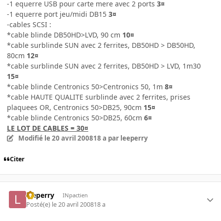
-1 equerre USB pour carte mere avec 2 ports
3¤
-1 equerre port jeu/midi DB15
3¤
-cables SCSI :
*cable blinde DB50HD>LVD, 90 cm
10¤
*cable surblinde SUN avec 2 ferrites, DB50HD > DB50HD,
80cm
12¤
*cable surblinde SUN avec 2 ferrites, DB50HD > LVD, 1m30
15¤
*cable blinde Centronics 50>Centronics 50, 1m
8¤
*cable HAUTE QUALITE surblinde avec 2 ferrites, prises
plaquees OR, Centronics 50>DB25, 90cm
15¤
*cable blinde Centronics 50>DB25, 60cm
6¤
LE LOT DE CABLES = 30¤
Modifié
le 20 avril 2008
18 a
par leeperry
Citer
leeperry
INpactien
Posté(e)
le 20 avril 2008
18 a