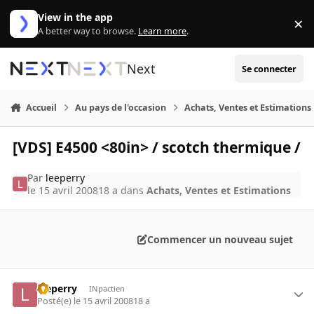
Aller au contenu
View in the app
×
Di
A better way to browse.
Learn more
.
Next
Se connecter
Accueil
Au pays de l'occasion
Achats, Ventes et Estimations
[VDS] E4500 <80in> / scotch thermique /
Par
leeperry
le 15 avril 2008
18 a
dans
Achats, Ventes et Estimations
Commencer un nouveau sujet
leeperry
INpactien
Posté(e)
le 15 avril 2008
18 a