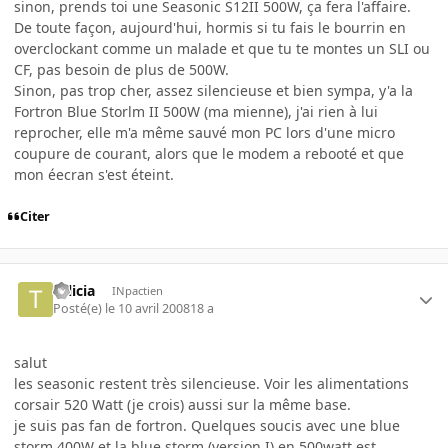
sinon, prends toi une Seasonic S12II 500W, ça fera l'affaire.
De toute façon, aujourd'hui, hormis si tu fais le bourrin en
overclockant comme un malade et que tu te montes un SLI ou
CF, pas besoin de plus de 500W.
Sinon, pas trop cher, assez silencieuse et bien sympa, y'a la
Fortron Blue Storlm II 500W (ma mienne), j'ai rien à lui
reprocher, elle m'a même sauvé mon PC lors d'une micro
coupure de courant, alors que le modem a rebooté et que
mon éecran s'est éteint.
Citer
Talicia
INpactien
Posté(e)
le 10 avril 2008
18 a
salut
les seasonic restent très silencieuse. Voir les alimentations
corsair 520 Watt (je crois) aussi sur la même base.
je suis pas fan de fortron. Quelques soucis avec une blue
storm 400W et la blue storm (version I) en 500watt est