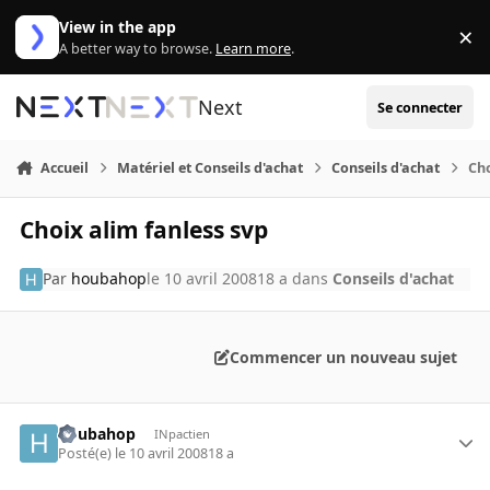
Aller au contenu
View in the app
×
Di
A better way to browse.
Learn more
.
Next
Se connecter
Accueil
Matériel et Conseils d'achat
Conseils d'achat
Cho
Choix alim fanless svp
Par
houbahop
le 10 avril 2008
18 a
dans
Conseils d'achat
Commencer un nouveau sujet
houbahop
INpactien
Posté(e)
le 10 avril 2008
18 a