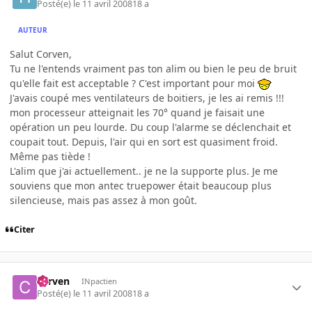
Posté(e)
le 11 avril 2008
18 a
AUTEUR
Salut Corven,
Tu ne l'entends vraiment pas ton alim ou bien le peu de bruit
qu'elle fait est acceptable ? C'est important pour moi
J'avais coupé mes ventilateurs de boitiers, je les ai remis !!!
mon processeur atteignait les 70° quand je faisait une
opération un peu lourde. Du coup l'alarme se déclenchait et
coupait tout. Depuis, l'air qui en sort est quasiment froid.
Même pas tiède !
L'alim que j'ai actuellement.. je ne la supporte plus. Je me
souviens que mon antec truepower était beaucoup plus
silencieuse, mais pas assez à mon goût.
Citer
corven
INpactien
Posté(e)
le 11 avril 2008
18 a