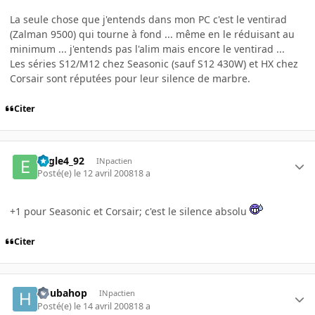
La seule chose que j'entends dans mon PC c'est le ventirad
(Zalman 9500) qui tourne à fond ... même en le réduisant au
minimum ... j'entends pas l'alim mais encore le ventirad ...
Les séries S12/M12 chez Seasonic (sauf S12 430W) et HX chez
Corsair sont réputées pour leur silence de marbre.
Citer
Eagle4_92
INpactien
Posté(e)
le 12 avril 2008
18 a
+1 pour Seasonic et Corsair; c'est le silence absolu
Citer
houbahop
INpactien
Posté(e)
le 14 avril 2008
18 a