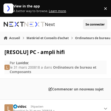
Aller au contenu
View in the app
×
Di
A better way to browse.
Learn more
.
Next
Se connecter
Accueil
Matériel et Conseils d'achat
Ordinateurs de bureau
[RESOLU] PC - ampli hifi
Par
Luvidoc
le 31 mars 2008
18 a
dans
Ordinateurs de bureau et
Composants
Commencer un nouveau sujet
Luvidoc
INpactien
Posté(e)
le 31 mars 2008
18 a