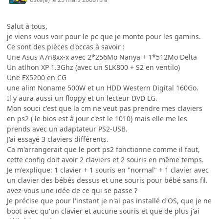
Salut à tous,
je viens vous voir pour le pc que je monte pour les gamins.
Ce sont des pièces d'occas à savoir :
Une Asus A7n8xx-x avec 2*256Mo Nanya + 1*512Mo Delta
Un atlhon XP 1.3Ghz (avec un SLK800 + S2 en ventilo)
Une FX5200 en CG
une alim Noname 500W et un HDD Western Digital 160Go.
Il y aura aussi un floppy et un lecteur DVD LG.
Mon souci c'est que la cm ne veut pas prendre mes claviers
en ps2 ( le bios est à jour c'est le 1010) mais elle me les
prends avec un adaptateur PS2-USB.
J'ai essayé 3 claviers différents.
Ca m'arrangerait que le port ps2 fonctionne comme il faut,
cette config doit avoir 2 claviers et 2 souris en même temps.
Je m'explique: 1 clavier + 1 souris en "normal" + 1 clavier avec
un clavier des bébés dessus et une souris pour bébé sans fil.
avez-vous une idée de ce qui se passe ?
Je précise que pour l'instant je n'ai pas installé d'OS, que je ne
boot avec qu'un clavier et aucune souris et que de plus j'ai