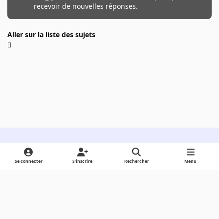
recevoir de nouvelles réponses.
Aller sur la liste des sujets
Light Mode
Dark Mode
System Preference
Se connecter
S’inscrire
Rechercher
Menu
Langue
Cookies
Powered by
Invision Community