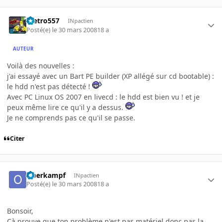
metro557
INpactien
Posté(e)
le 30 mars 2008
18 a
AUTEUR
Voilà des nouvelles :
j'ai essayé avec un Bart PE builder (XP allégé sur cd bootable) :
le hdd n'est pas détecté !
Avec PC Linux OS 2007 en livecd : le hdd est bien vu ! et je
peux même lire ce qu'il y a dessus.
Je ne comprends pas ce qu'il se passe.
Citer
Oberkampf
INpactien
Posté(e)
le 30 mars 2008
18 a
Bonsoir,
Çà prouve que ton problème n'est pas matériel donc pas la