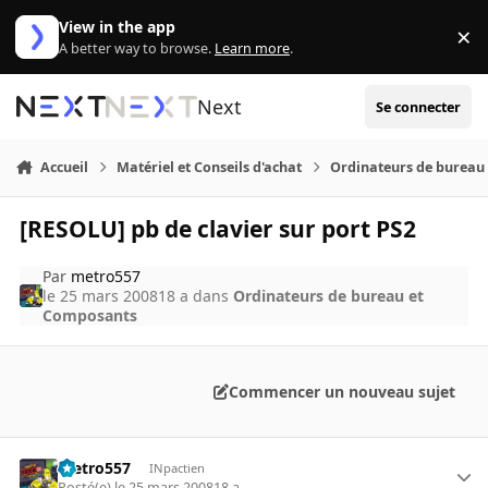
Aller au contenu
View in the app
×
Di
A better way to browse.
Learn more
.
Next
Se connecter
Accueil
Matériel et Conseils d'achat
Ordinateurs de bureau
[RESOLU] pb de clavier sur port PS2
Par
metro557
le 25 mars 2008
18 a
dans
Ordinateurs de bureau et
Composants
Commencer un nouveau sujet
metro557
INpactien
Posté(e)
le 25 mars 2008
18 a