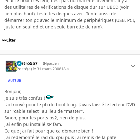
Pour le boot très lent, c'est pas normal effectivement. Il y a
des utilitaires de vérifications de disque dur sur UBCD (voir
lien plus haut), teste tes disques avec. Tente aussi de
démarrer ton pc avec le minimum de périphériques (USB, PCI,
juste un seul dd et une seule barrette de ram).
Citer
metro557
INpactien
Posté(e)
le 31 mars 2008
18 a
AUTEUR
Bonjour,
je suis très confus !
J'ai trouvé pour le pb du boot long. J'avais laissé le lecteur DVD
sur "cable select" au lieu de "master".
Sinon, pour les ports ps2, rien de plus.
J'ai enfin pu installé XP fam.
Ce que j'ai fait pour que ca démarre bien !
J'ai redémonté le rad du cpu puis j'ai remis de la pate