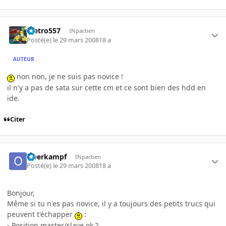
metro557
INpactien
Posté(e)
le 29 mars 2008
18 a
AUTEUR
non non, je ne suis pas novice !
il n'y a pas de sata sur cette cm et ce sont bien des hdd en
ide.
Citer
Oberkampf
INpactien
Posté(e)
le 29 mars 2008
18 a
Bonjour,
Même si tu n'es pas novice, il y a toujours des petits trucs qui
peuvent t'échapper
:
- Position master/slave ok ?