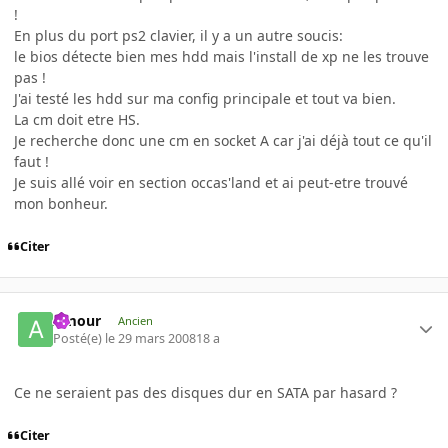
!
En plus du port ps2 clavier, il y a un autre soucis:
le bios détecte bien mes hdd mais l'install de xp ne les trouve
pas !
J'ai testé les hdd sur ma config principale et tout va bien.
La cm doit etre HS.
Je recherche donc une cm en socket A car j'ai déjà tout ce qu'il
faut !
Je suis allé voir en section occas'land et ai peut-etre trouvé
mon bonheur.
Citer
Amour
Ancien
Posté(e)
le 29 mars 2008
18 a
Ce ne seraient pas des disques dur en SATA par hasard ?
Citer