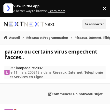
Aller au contenu
View in the app
×
Di
A better way to browse.
Learn more
.
Next
Se connecter
Accueil
Réseaux et Programmation
Réseaux, Internet, Télé
parano ou certains virus empechent
l'acces..
Par
lampadaire2002
le 11 mars 2008
18 a
dans
Réseaux, Internet, Téléphonie
et Services en Ligne
Commencer un nouveau sujet