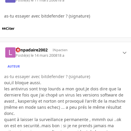
Posté(e)
le 11 mars 2008
18 a
as-tu essayer avec bitdefender ? (signature)
Citer
lampadaire2002
INpactien
Posté(e)
le 14 mars 2008
18 a
AUTEUR
as-tu essayer avec bitdefender ? (signature)
oui,il bloque aussi.
les antivirus sont trop lourds a mon gout.Je dois dire que la
derniere fois que j'ai chopé un virus les versions software de
avast , kaspersky et norton ont provoqué l'arrêt de la machine
(même en mode sans echec) ... a peu prés le même résultat
donc.
quant à laisser la surveillance permanente , mmmh oui ..ok
on est en securité..mais bon : si je ne prends jamais ma