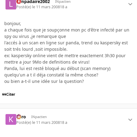
lampadaire2002
INpactien
Posté(e)
le 11 mars 2008
18 a
bonjour,
a chaque fois que je soupçonne mon pc d'être infecté par un
spy ou virus ,je remarque que
l'accés à un scan en ligne sur panda, trend ou kaspersky est
soit trés lourd ,soit impossible.
ex: kaspersky online vient de mettre exactement 3h30 pour
mettre a jour 9Mo de definitions de virus!
Panda, lui est resté bloqué au début (scan memory)
quelqu'un a t il déja constaté la même chose?
ou bien a-t-il une idée sur la question?
Citer
kyro
INpactien
Posté(e)
le 11 mars 2008
18 a