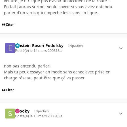
voiture ,je n risque pas d'avoir un accident de la route...
En fait j'aurais surtout voulu savoir si vous aviez entendu
parler d'un virus qui empeche les scans en ligne..
Citer
Einstein-Rosen-Podolsky
INpactien
Posté(e)
le 14 mars 2008
18 a
non pas entendu parler!
Mais tu peux essayer en mode sans echec avec prise en
charge réseau, peut-être que çà va passer
Citer
snooky
INpactien
Posté(e)
le 15 mars 2008
18 a