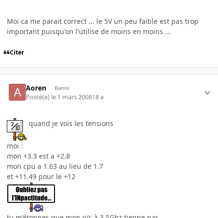
Moi ca me parait correct ... le 5V un peu faible est pas trop
important puisqu'on l'utilise de moins en moins ...
Citer
Aoren
Banni
Posté(e)
le 1 mars 2008
18 a
quand je vois les tensions
moi :
mon +3.3 est a +2.8
mon cpu a 1.63 au lieu de 1.7
et +11.49 pour le +12
tu m'étonnes que mon o/c à 3.5Ghz tienne pas