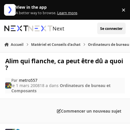
Aller au contenu
View in the app
×
Di
A better way to browse.
Learn more
.
Next
Se connecter
Accueil
Matériel et Conseils d'achat
Ordinateurs de bureau
Alim qui flanche, ca peut être dû a quoi
?
Par
metro557
le 1 mars 2008
18 a
dans
Ordinateurs de bureau et
Composants
Commencer un nouveau sujet