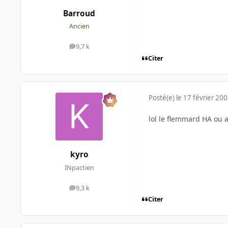
Barroud
Ancien
9,7 k
messages
Citer
Posté(e)
le 17 février 20
lol le flemmard HA ou 
kyro
INpactien
9,3 k
messages
Citer