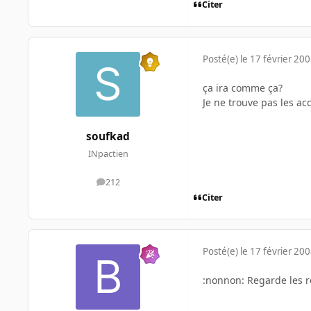
Citer
Posté(e)
le 17 février 20
ça ira comme ça?
Je ne trouve pas les a
soufkad
INpactien
212
messages
Citer
Posté(e)
le 17 février 20
:nonnon: Regarde les ré