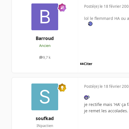
Posté(e)
le 18 février 20
lol le flemmard HA ou 
Barroud
Ancien
9,7 k
messages
Citer
Posté(e)
le 18 février 20
je rectifie mais 'HA' ça
je remet les accolades.
soufkad
INpactien