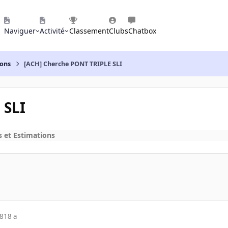
Naviguer
Activité
Classement
Clubs
Chatbox
ions
[ACH] Cherche PONT TRIPLE SLI
 SLI
s et Estimations
08
18 a