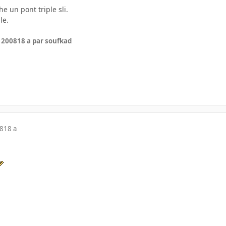
he un pont triple sli.
le.
r 2008
18 a
par soufkad
08
18 a