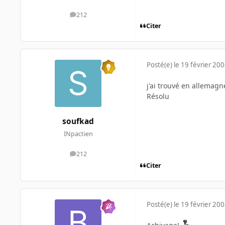
212
messages
Citer
Posté(e)
le 19 février 20
j'ai trouvé en allemagn
Résolu
soufkad
INpactien
212
messages
Citer
Posté(e)
le 19 février 20