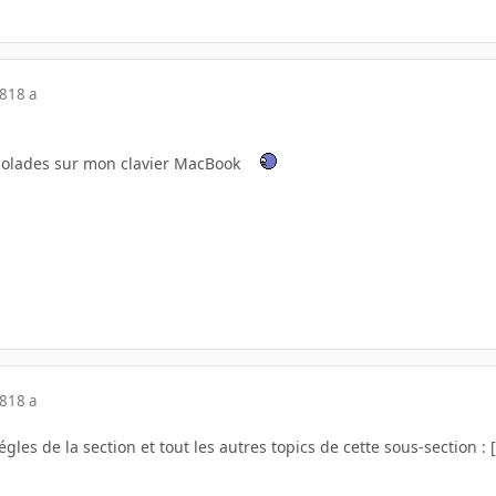
08
18 a
ccolades sur mon clavier MacBook
08
18 a
gles de la section et tout les autres topics de cette sous-section :