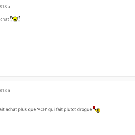
08
18 a
achat
08
18 a
 fait achat plus que 'ACH' qui fait plutot drogue