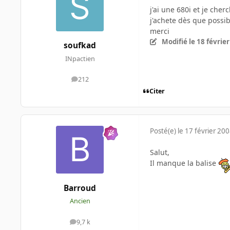
j'ai une 680i et je cherc
j'achete dès que possib
merci
Modifié
le 18 févrie
soufkad
INpactien
212
messages
Citer
Posté(e)
le 17 février 20
Salut,
Il manque la balise
Barroud
Ancien
9,7 k
messages