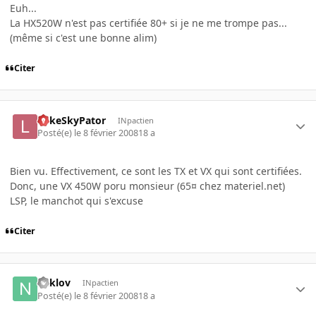
Euh...
La HX520W n'est pas certifiée 80+ si je ne me trompe pas...
(même si c'est une bonne alim)
Citer
LukeSkyPator
INpactien
Posté(e)
le 8 février 2008
18 a
Bien vu. Effectivement, ce sont les TX et VX qui sont certifiées.
Donc, une VX 450W poru monsieur (65¤ chez materiel.net)
LSP, le manchot qui s'excuse
Citer
naklov
INpactien
Posté(e)
le 8 février 2008
18 a