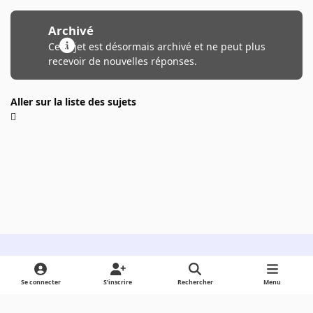
Archivé
Ce sujet est désormais archivé et ne peut plus
recevoir de nouvelles réponses.
Aller sur la liste des sujets
Light Mode
Dark Mode
System Preference
Se connecter
S’inscrire
Rechercher
Menu
Langue
Cookies