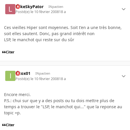
LukeSkyPator
INpactien
Posté(e)
le 10 février 2008
18 a
Ces vieilles Hiper sont moyennes. Soit t'en a une très bonne,
soit elles sautent. Donc, pas grand intérêt non
LSP, le manchot qui reste sur du sûr
Citer
intox01
INpactien
Posté(e)
le 10 février 2008
18 a
Encore merci.
P.S.: chui sur que y a des posts ou tu dois mettre plus de
temps a trouver le "LSP, le manchot qui..." que la reponse au
topic =p.
Citer