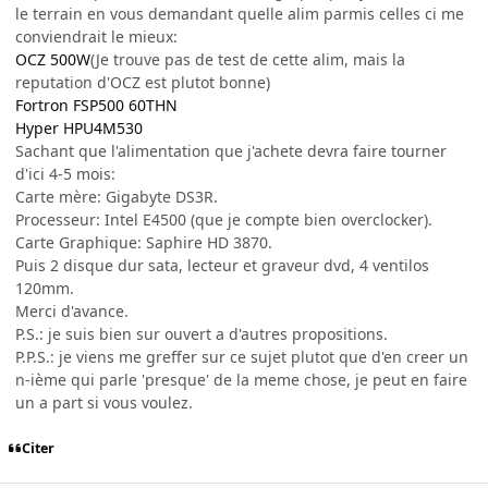
le terrain en vous demandant quelle alim parmis celles ci me
conviendrait le mieux:
OCZ 500W
(Je trouve pas de test de cette alim, mais la
reputation d'OCZ est plutot bonne)
Fortron FSP500 60THN
Hyper HPU4M530
Sachant que l'alimentation que j'achete devra faire tourner
d'ici 4-5 mois:
Carte mère: Gigabyte DS3R.
Processeur: Intel E4500 (que je compte bien overclocker).
Carte Graphique: Saphire HD 3870.
Puis 2 disque dur sata, lecteur et graveur dvd, 4 ventilos
120mm.
Merci d'avance.
P.S.: je suis bien sur ouvert a d'autres propositions.
P.P.S.: je viens me greffer sur ce sujet plutot que d'en creer un
n-ième qui parle 'presque' de la meme chose, je peut en faire
un a part si vous voulez.
Citer