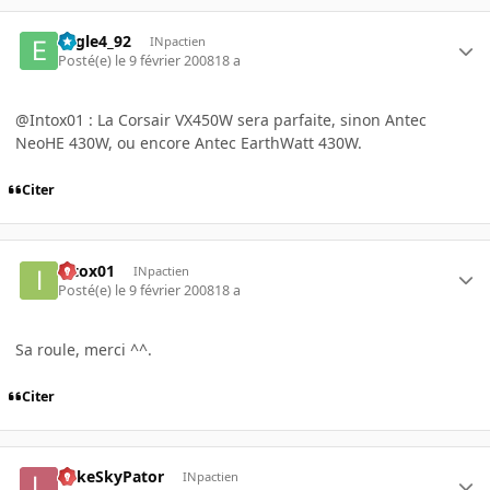
Eagle4_92
INpactien
Posté(e)
le 9 février 2008
18 a
@Intox01 : La Corsair VX450W sera parfaite, sinon Antec
NeoHE 430W, ou encore Antec EarthWatt 430W.
Citer
intox01
INpactien
Posté(e)
le 9 février 2008
18 a
Sa roule, merci ^^.
Citer
LukeSkyPator
INpactien