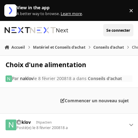
Aller au contenu
View in the app
×
Di
A better way to browse.
Learn more
.
Next
Se connecter
Accueil
Matériel et Conseils d'achat
Conseils d'achat
Cho
Choix d'une alimentation
Par
naklov
le 8 février 2008
18 a
dans
Conseils d'achat
Commencer un nouveau sujet
naklov
INpactien
Posté(e)
le 8 février 2008
18 a