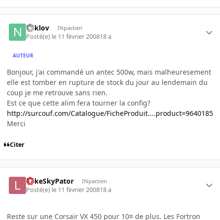
naklov
INpactien
Posté(e)
le 11 février 2008
18 a
AUTEUR
Bonjour, j'ai commandé un antec 500w, mais malheuresement
elle est tomber en rupture de stock du jour au lendemain du
coup je me retrouve sans rien.
Est ce que cette alim fera tourner la config?
http://surcouf.com/Catalogue/FicheProduit....product=9640185
Merci
Citer
LukeSkyPator
INpactien
Posté(e)
le 11 février 2008
18 a
Reste sur une Corsair VX 450 pour 10¤ de plus. Les Fortron