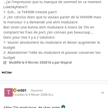
...j'ai l'impression que tu manque de sommeil en ce moment
LukeSkyPator!!!
1- Euh... la TX450W n'existe pas!!!
2- j'en conclus donc que tu voulais parler de la VX450W mais
le monsieur il a demandé une alim modulaire
Bon sinon une bonne alim modulaire à moins de 70¤ en
comptant les frais de port, j'en connais pas beaucoup...
Donc pour moi il y a 2 solutions:
1- Vouloir absolument du modulaire et devoir augmenter le
budget
2- Abandonner l'idée du modulaire et pouvoir conserver ton
budget
Modifié
le 9 février 2008
18 a
par Mopral
Citer
tiom501
INpactien
Posté(e)
le 9 février 2008
18 a
430w 77¤ modulaire, de chez antec