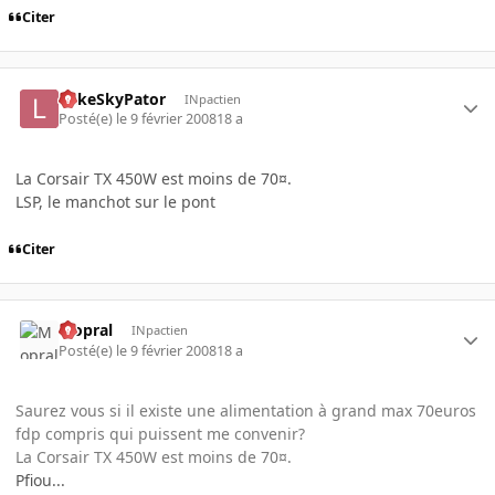
Citer
LukeSkyPator
INpactien
Posté(e)
le 9 février 2008
18 a
La Corsair TX 450W est moins de 70¤.
LSP, le manchot sur le pont
Citer
Mopral
INpactien
Posté(e)
le 9 février 2008
18 a
Saurez vous si il existe une alimentation à grand max 70euros
fdp compris qui puissent me convenir?
La Corsair TX 450W est moins de 70¤.
Pfiou...