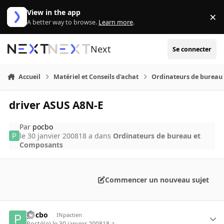
Aller au contenu
View in the app
×
Di
A better way to browse.
Learn more
.
Next
Se connecter
Accueil
Matériel et Conseils d'achat
Ordinateurs de bureau
driver ASUS A8N-E
Par
pocbo
le 30 janvier 2008
18 a
dans
Ordinateurs de bureau et
Composants
Commencer un nouveau sujet
pocbo
INpactien
Posté(e)
le 30 janvier 2008
18 a