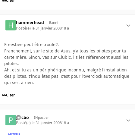
Citer
hammerhead
Banni
Posté(e)
le 31 janvier 2008
18 a
Freesbee peut être :roule2:
Franchement, sur le site de Asus, y'a tous les pilotes pour ta
carte mère. Sinon, vas sur Clubic, ils les référencent aussi les
pilotes.
Ah, et si tu as un périphérique inconnu, malgré l'installation
des pilotes, t'inquiètes pas, c'est pour l'overclock automatique
qui sert à rien.
Citer
pocbo
INpactien
Posté(e)
le 31 janvier 2008
18 a
AUTEUR