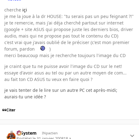
cherche
içi
je me la joue à la dr HOUSE: "tu serais pas un peu feignant ?!"
je te remercie, mais j'ai déja cherché partout sur internet
(google + site ASUS qui propose juste les derniers bios, driver
audio, mais qui ne propose pas tout le contenu du CD)
c'est vrai que j'avais oublié de le préciser (c'est mon premier
forum, pardon
)
merci beaucoup mais je recherche toujours l'image du CD
je craint que tu ne puisse avoir l'image du CD sur le net!
essaye d'avoir asus au tel ou par un autre moyen de com...
au fait ton CD ASUS tu veux en faire quoi ?
je vais tenter de le lire sur un autre PC cet après-midi;
aurais-tu une idée ?
Citer
X-System
INpactien
Posté(e)
le 31 janvier 2008
18 a