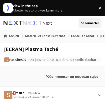
Aller au contenu
View in the app
×
Di
A better way to browse.
Learn more
.
Next
Se connecter
Accueil
Matériel et Conseils d'achat
Conseils d'achat
[E
[ECRAN] Plasma Taché
Par
Sims07
le 23 janvier 2008
18 a
dans
Conseils d'achat
Commencer un nouveau sujet
Sims07
INpactien
Posté(e)
le 23 janvier 2008
18 a