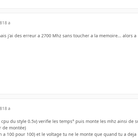
08
18 a
ais j'ai des erreur a 2700 Mhz sans toucher a la memoire... alors a p
08
18 a
 cpu du style 0.5v) verifie les temps° puis monte les mhz ainsi de s
r de montée)
n a 100 pour 100) et le voltage tu ne le monte que quand tu a deja 