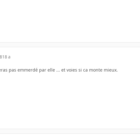
08
18 a
ras pas emmerdé par elle ... et voies si ca monte mieux.