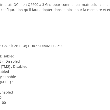
aimerais OC mon Q6600 a 3 Ghz pour commencer mais celui-ci me f
 configuration qu'il faut adopter dans le bios pour la memoire et et 
er 2 Go (Kit 2x 1 Go) DDR2-SDRAM PC8500
 Disabled
) : Disabled
(TM2) : Disabled
sabled
y : Enable
.I.T.) :
 Enabled
0
 100