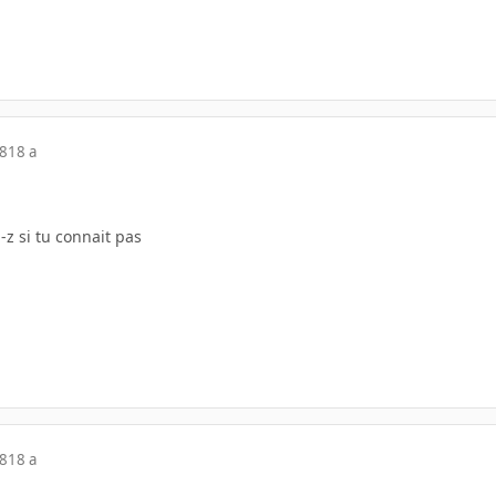
08
18 a
z si tu connait pas
08
18 a