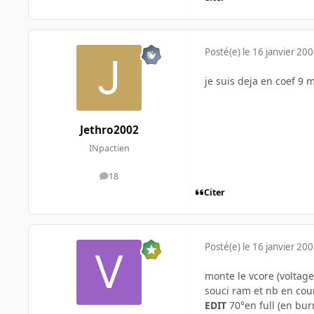
Posté(e)
le 16 janvier 20
je suis deja en coef 9 m
Jethro2002
INpactien
18
messages
Citer
Posté(e)
le 16 janvier 20
monte le vcore (voltage
souci ram et nb en cou
EDIT
70°en full (en bur