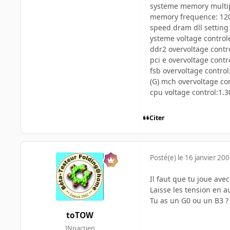
systeme memory multip
memory frequence: 12
speed dram dll setting 
ysteme voltage control
ddr2 overvoltage contro
pci e overvoltage contr
fsb overvoltage control
(G) mch overvoltage co
cpu voltage control:1.3
Citer
Posté(e)
le 16 janvier 20
Il faut que tu joue av
Laisse les tension en a
Tu as un G0 ou un B3 ?
toTOW
INpactien