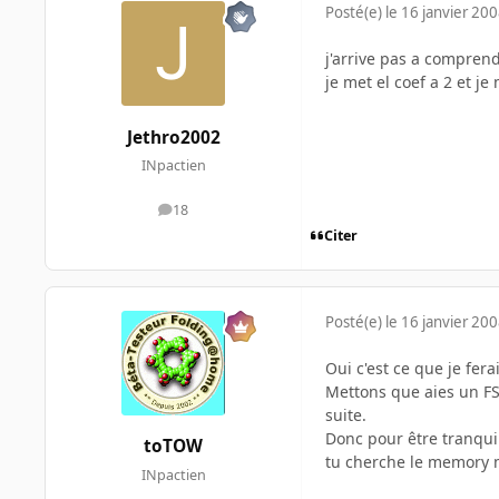
Posté(e)
le 16 janvier 20
j'arrive pas a comprend
je met el coef a 2 et je
Jethro2002
INpactien
18
messages
Citer
Posté(e)
le 16 janvier 20
Oui c'est ce que je fer
Mettons que aies un FSB 
suite.
Donc pour être tranquil
toTOW
tu cherche le memory m
INpactien