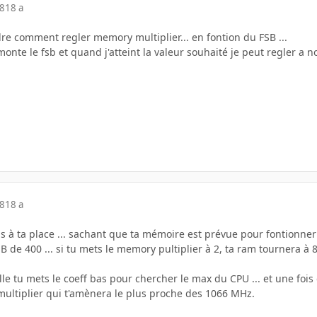
08
18 a
re comment regler memory multiplier... en fontion du FSB ...
 monte le fsb et quand j'atteint la valeur souhaité je peut regler a 
08
18 a
ais à ta place ... sachant que ta mémoire est prévue pour fontionne
de 400 ... si tu mets le memory pultiplier à 2, ta ram tournera à 800
le tu mets le coeff bas pour chercher le max du CPU ... et une fois 
ultiplier qui t'amènera le plus proche des 1066 MHz.