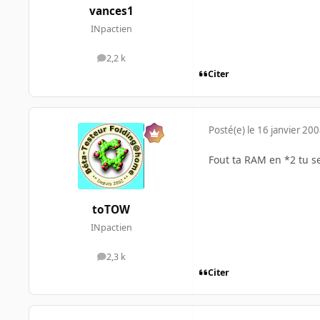
vances1
INpactien
2,2 k
messages
Citer
Posté(e)
le 16 janvier 20
Fout ta RAM en *2 tu se
toTOW
INpactien
2,3 k
messages
Citer