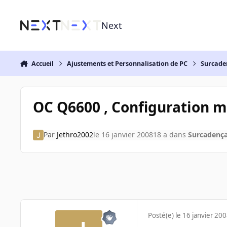
Aller au contenu
Next
Accueil
Ajustements et Personnalisation de PC
Surcade
OC Q6600 , Configuration 
Par
Jethro2002
le 16 janvier 2008
18 a
dans
Surcadenç
Posté(e)
le 16 janvier 20