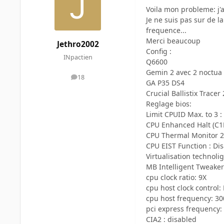
Voila mon probleme: j'
Je ne suis pas sur de la
frequence...
Merci beaucoup
Jethro2002
Config :
INpactien
Q6600
Gemin 2 avec 2 noctua
18
messages
GA P35 DS4
Crucial Ballistix Trac
Reglage bios:
Limit CPUID Max. to 3 :
CPU Enhanced Halt (C1E
CPU Thermal Monitor 2 
CPU EIST Function : Di
Virtualisation technolig
MB Intelligent Tweaker(M
cpu clock ratio: 9X
cpu host clock control:
cpu host frequency: 30
pci express frequency:
CIA2 : disabled