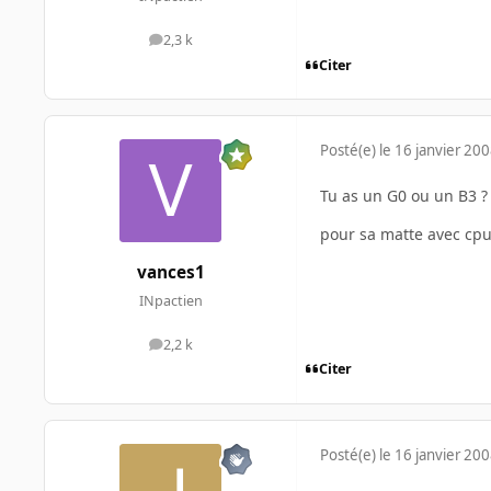
2,3 k
messages
Citer
Posté(e)
le 16 janvier 20
Tu as un G0 ou un B3 ?
pour sa matte avec cpu-
vances1
INpactien
2,2 k
messages
Citer
Posté(e)
le 16 janvier 20