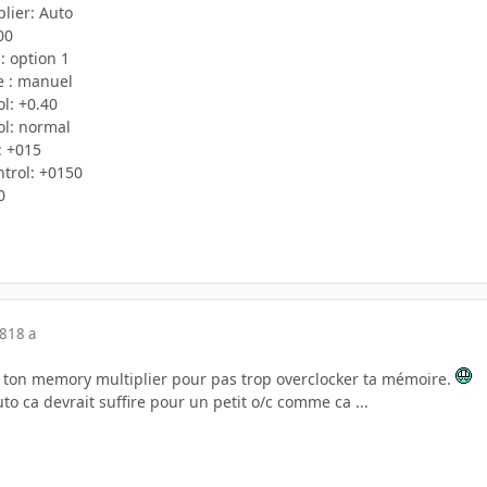
lier: Auto
00
: option 1
e : manuel
l: +0.40
ol: normal
: +015
ntrol: +0150
0
08
18 a
ec ton memory multiplier pour pas trop overclocker ta mémoire.
uto ca devrait suffire pour un petit o/c comme ca ...