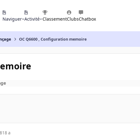
Naviguer
Activité
Classement
Clubs
Chatbox
nçage
OC Q6600 , Configuration memoire
memoire
age
08
18 a