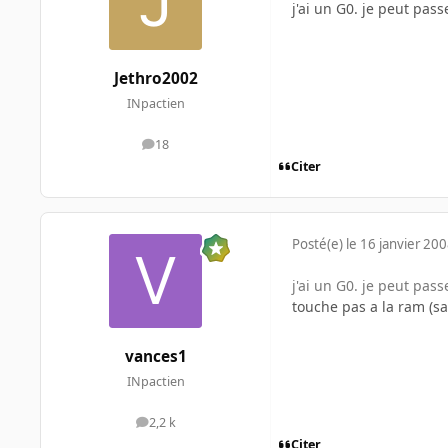
j'ai un G0. je peut pass
Jethro2002
INpactien
18
messages
Citer
Posté(e)
le 16 janvier 20
j'ai un G0. je peut pass
touche pas a la ram (sa
vances1
INpactien
2,2 k
messages
Citer