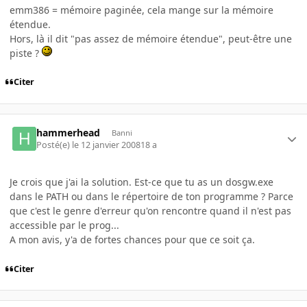
emm386 = mémoire paginée, cela mange sur la mémoire
étendue.
Hors, là il dit "pas assez de mémoire étendue", peut-être une
piste ?
Citer
hammerhead
Banni
Posté(e)
le 12 janvier 2008
18 a
Je crois que j'ai la solution. Est-ce que tu as un dosgw.exe
dans le PATH ou dans le répertoire de ton programme ? Parce
que c'est le genre d'erreur qu'on rencontre quand il n'est pas
accessible par le prog...
A mon avis, y'a de fortes chances pour que ce soit ça.
Citer