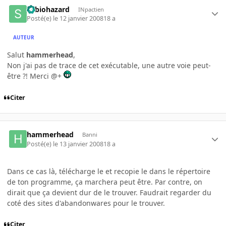
Sebiohazard
INpactien
Posté(e)
le 12 janvier 2008
18 a
AUTEUR
Salut
hammerhead
,
Non j'ai pas de trace de cet exécutable, une autre voie peut-
être ?! Merci @+
Citer
hammerhead
Banni
Posté(e)
le 13 janvier 2008
18 a
Dans ce cas là, télécharge le et recopie le dans le répertoire
de ton programme, ça marchera peut être. Par contre, on
dirait que ça devient dur de le trouver. Faudrait regarder du
coté des sites d'abandonwares pour le trouver.
Citer