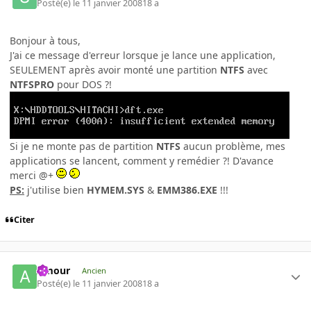
Posté(e)
le 11 janvier 2008
18 a
Bonjour à tous,
J'ai ce message d'erreur lorsque je lance une application,
SEULEMENT après avoir monté une partition
NTFS
avec
NTFSPRO
pour DOS ?!
Si je ne monte pas de partition
NTFS
aucun problème, mes
applications se lancent, comment y remédier ?! D'avance
merci @+
PS:
j'utilise bien
HYMEM.SYS
&
EMM386.EXE
!!!
Citer
Amour
Ancien
Posté(e)
le 11 janvier 2008
18 a