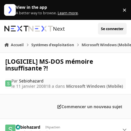
Aller au contenu
View in the app
×
Di
A better way to browse.
Learn more
.
Next
Se connecter
Accueil
Systèmes d'exploitation
Microsoft Windows (Mobile
[LOGICIEL] MS-DOS mémoire
insuffisante ?!
Par
Sebiohazard
le 11 janvier 2008
18 a
dans
Microsoft Windows (Mobile)
Commencer un nouveau sujet
Sebiohazard
INpactien