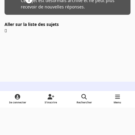
Ce sujet est désormais archivé et ne peut plus
recevoir de nouvelles réponses.
Aller sur la liste des sujets
Light Mode
Dark Mode
System Preference
Se connecter
S’inscrire
Rechercher
Menu
Langue
Cookies
Powered by
Invision Community