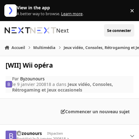
Aller au contenu
View in the app
×
Di
A better way to browse.
Learn more
.
Next
Se connecter
Accueil
Multimédia
Jeux vidéo, Consoles, Rétrogaming et J
[WII] Wii opéra
Par
Byzounours
le 9 janvier 2008
18 a
dans
Jeux vidéo, Consoles,
Rétrogaming et Jeux occasionels
Commencer un nouveau sujet
Byzounours
INpactien
Posté(e)
le 9 janvier 2008
18 a