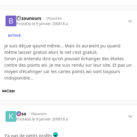
Byzounours
INpactien
Posté(e)
le 9 janvier 2008
18 a
AUTEUR
je suis déçue qaund même... Mais ils auraient pu quand
même laisser gratuit alors le net c'est gratuit.
Sinon j'ai entendu dire qu'on pouvait échanger des étoiles
contre des points wii. Je me suis rendu sur leur site. Et pas un
moyen d'écahnger car les cartes points wii sont toujours
indisponible...
Citer
kasa
INpactien
Posté(e)
le 9 janvier 2008
18 a
Y'a pas de petits profits