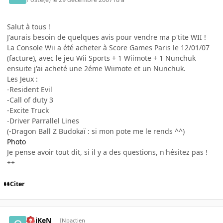
Salut à tous !
J'aurais besoin de quelques avis pour vendre ma p'tite WII !
La Console Wii a été acheter à Score Games Paris le 12/01/07
(facture), avec le jeu Wii Sports + 1 Wiimote + 1 Nunchuk
ensuite j'ai acheté une 2éme Wiimote et un Nunchuk.
Les Jeux :
-Resident Evil
-Call of duty 3
-Excite Truck
-Driver Parrallel Lines
(-Dragon Ball Z Budokaï : si mon pote me le rends ^^)
Photo
Je pense avoir tout dit, si il y a des questions, n'hésitez pas !
++
Citer
ChiKeN
INpactien