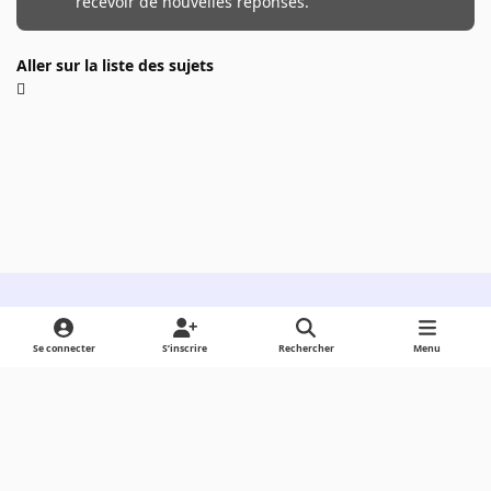
recevoir de nouvelles réponses.
Aller sur la liste des sujets
Light Mode
Dark Mode
System Preference
Se connecter
S’inscrire
Rechercher
Menu
Langue
Cookies
Powered by
Invision Community