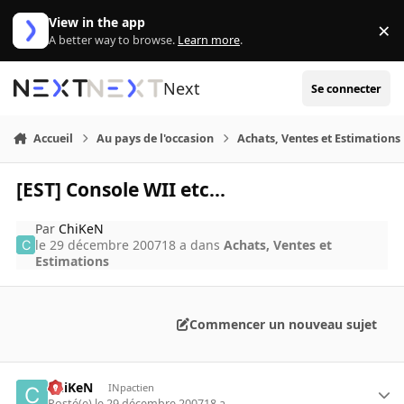
Aller au contenu
View in the app
×
Di
A better way to browse.
Learn more
.
Next
Se connecter
Accueil
Au pays de l'occasion
Achats, Ventes et Estimations
[EST] Console WII etc...
Par
ChiKeN
le 29 décembre 2007
18 a
dans
Achats, Ventes et
Estimations
Commencer un nouveau sujet
ChiKeN
INpactien
Posté(e)
le 29 décembre 2007
18 a