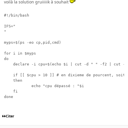
voilà la solution gruiiiiik à souhait
#!/bin/bash

IFS="

"

myps=$(ps -eo cp,pid,cmd)

for i in $myps

do

	declare -i cpu=$(echo $i | cut -d " " -f2 | cut -d "." -f1)

	if [[ $cpu > 10 ]] # en dixieme de pourcent, soit 1%

	then

			echo "cpu dépassé : "$i

	fi

done
Citer