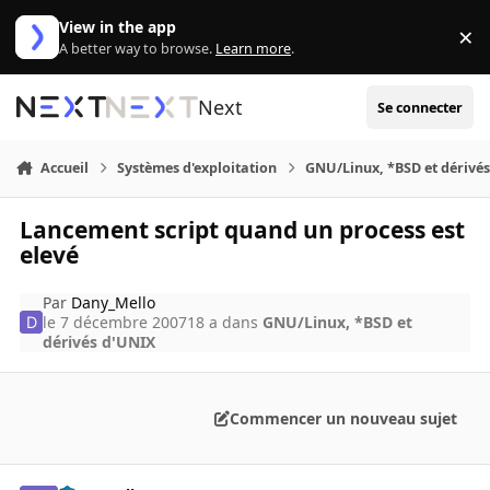
Aller au contenu
View in the app
×
Di
A better way to browse.
Learn more
.
Next
Se connecter
Accueil
Systèmes d'exploitation
GNU/Linux, *BSD et dérivé
Lancement script quand un process est
elevé
Par
Dany_Mello
le 7 décembre 2007
18 a
dans
GNU/Linux, *BSD et
dérivés d'UNIX
Commencer un nouveau sujet