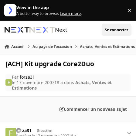
Aller au contenu
View in the app
×
Di
A better way to browse.
Learn more
.
Next
Se connecter
Accueil
Au pays de l'occasion
Achats, Ventes et Estimations
[ACH] Kit upgrade Core2Duo
Par
forza31
le 17 novembre 2007
18 a
dans
Achats, Ventes et
Estimations
Commencer un nouveau sujet
forza31
INpactien
Posté(e)
le 17 novembre 2007
18 a