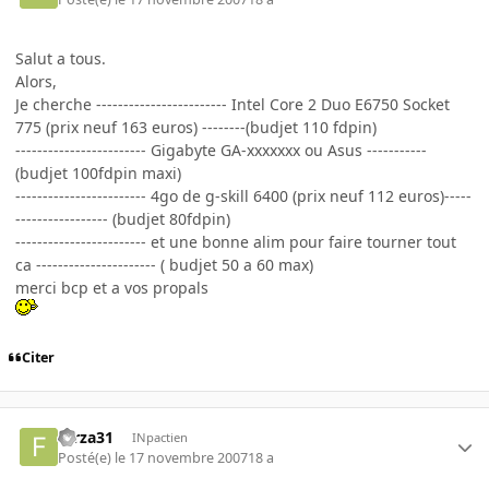
Salut a tous.
Alors,
Je cherche ------------------------ Intel Core 2 Duo E6750 Socket
775 (prix neuf 163 euros) --------(budjet 110 fdpin)
------------------------ Gigabyte GA-xxxxxxx ou Asus -----------
(budjet 100fdpin maxi)
------------------------ 4go de g-skill 6400 (prix neuf 112 euros)-----
----------------- (budjet 80fdpin)
------------------------ et une bonne alim pour faire tourner tout
ca ---------------------- ( budjet 50 a 60 max)
merci bcp et a vos propals
Citer
forza31
INpactien
Posté(e)
le 17 novembre 2007
18 a