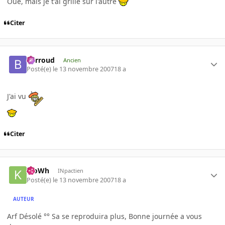
Oué, mais je t'ai grillé sur l'autre
Citer
Barroud
Ancien
Posté(e)
le 13 novembre 2007
18 a
J'ai vu
Citer
KloWh
INpactien
Posté(e)
le 13 novembre 2007
18 a
AUTEUR
Arf Désolé °° Sa se reproduira plus, Bonne journée a vous