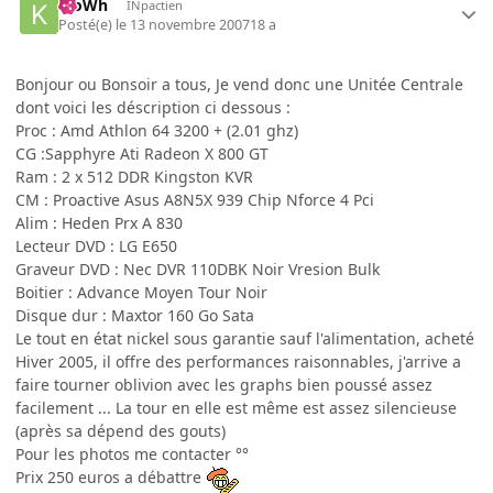
KloWh
INpactien
Posté(e)
le 13 novembre 2007
18 a
Bonjour ou Bonsoir a tous, Je vend donc une Unitée Centrale
dont voici les déscription ci dessous :
Proc : Amd Athlon 64 3200 + (2.01 ghz)
CG :Sapphyre Ati Radeon X 800 GT
Ram : 2 x 512 DDR Kingston KVR
CM : Proactive Asus A8N5X 939 Chip Nforce 4 Pci
Alim : Heden Prx A 830
Lecteur DVD : LG E650
Graveur DVD : Nec DVR 110DBK Noir Vresion Bulk
Boitier : Advance Moyen Tour Noir
Disque dur : Maxtor 160 Go Sata
Le tout en état nickel sous garantie sauf l'alimentation, acheté
Hiver 2005, il offre des performances raisonnables, j'arrive a
faire tourner oblivion avec les graphs bien poussé assez
facilement ... La tour en elle est même est assez silencieuse
(après sa dépend des gouts)
Pour les photos me contacter °°
Prix 250 euros a débattre