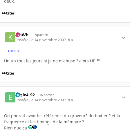
deux.
Citer
KloWh
INpactien
Posté(e)
le 14 novembre 2007
18 a
AUTEUR
Un up tout les jours si je ne m'abuse ? alors UP °°
Citer
Eagle4_92
INpactien
Posté(e)
le 14 novembre 2007
18 a
On pourait avoir les référence du graveur? du boitier ? et la
fraquence et les timings de la mémoire ?
Rien que ça