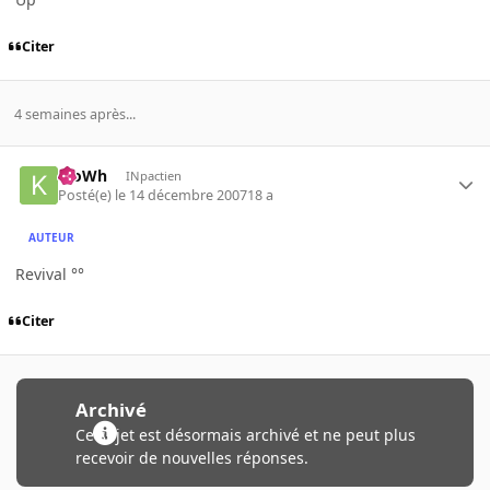
Citer
4 semaines après...
KloWh
INpactien
Posté(e)
le 14 décembre 2007
18 a
AUTEUR
Revival °°
Citer
Archivé
Ce sujet est désormais archivé et ne peut plus
recevoir de nouvelles réponses.