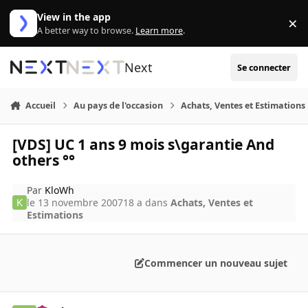
Aller au contenu
View in the app
×
Di
A better way to browse.
Learn more
.
Next
Se connecter
Accueil
Au pays de l'occasion
Achats, Ventes et Estimations
[VDS] UC 1 ans 9 mois s\garantie And
others °°
Par
KloWh
le 13 novembre 2007
18 a
dans
Achats, Ventes et
Estimations
Commencer un nouveau sujet