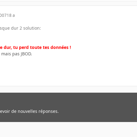
2007
18 a
sque dur 2 solution:
ue dur, tu perd toute tes données !
 mais pas JBOD.
cevoir de nouvelles réponses.