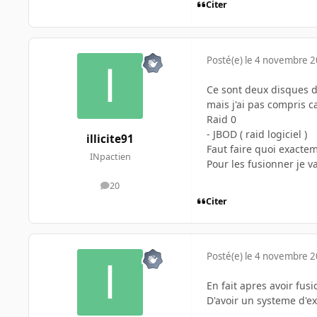
Citer
Posté(e)
le 4 novembre 
Ce sont deux disques d
mais j'ai pas compris ca
Raid 0
- JBOD ( raid logiciel )
illicite91
Faut faire quoi exacte
INpactien
Pour les fusionner je v
20
messages
Citer
Posté(e)
le 4 novembre 
En fait apres avoir fus
D'avoir un systeme d'ex