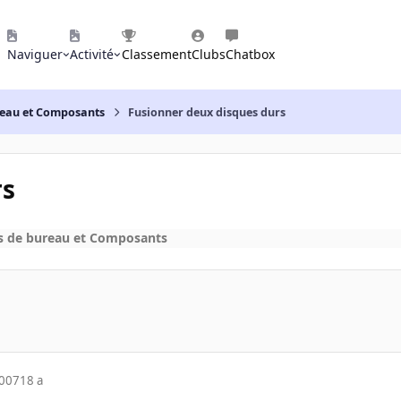
Naviguer
Activité
Classement
Clubs
Chatbox
reau et Composants
Fusionner deux disques durs
rs
s de bureau et Composants
2007
18 a