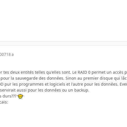
2007
18 a
r tes deux entités telles qu'elles sont. Le RAID 0 permet un accès pl
pour la sauvegarde des données. Sinon au premier disque qui lâche 
DD pur les programmes et logiciels et l'autre pour les données. Ev
ervirait aussi pour les données ou un backup.
s durs???
cais: