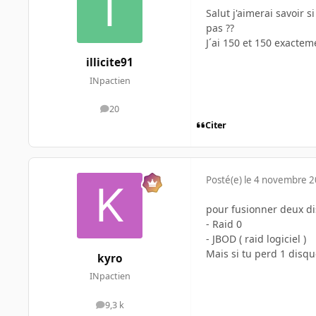
Salut j'aimerai savoir 
pas ??
J´ai 150 et 150 exact
illicite91
INpactien
20
messages
Citer
Posté(e)
le 4 novembre 
pour fusionner deux di
- Raid 0
- JBOD ( raid logiciel )
Mais si tu perd 1 disqu
kyro
INpactien
9,3 k
messages