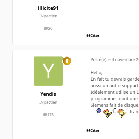
illicite91
INpactien
20
messages
Citer
Posté(e)
le 4 novembre 
Hello,
En fait tu devrais garde
aussi un autre support 
Idéalement utilise un 
Yendis
programmes dont une s
INpactien
Siemens fait de disque
:fran
178
messages
Citer