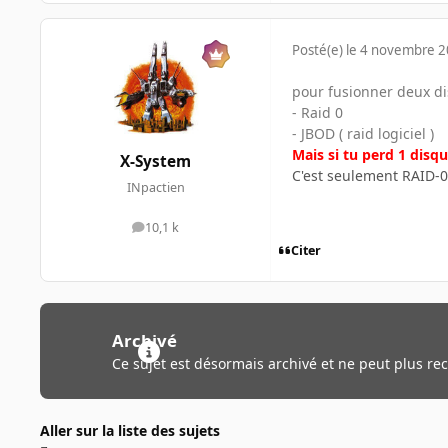
Posté(e)
le 4 novembre 
pour fusionner deux di
- Raid 0
- JBOD ( raid logiciel )
Mais si tu perd 1 disq
X-System
C'est seulement RAID-0
INpactien
10,1 k
messages
Citer
Archivé
Ce sujet est désormais archivé et ne peut plus re
Aller sur la liste des sujets