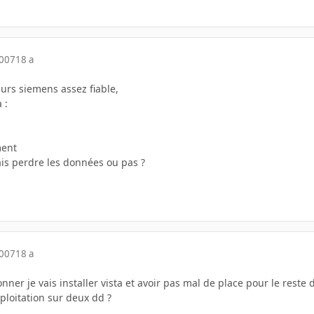
2007
18 a
urs siemens assez fiable,
 :
ment
ais perdre les données ou pas ?
2007
18 a
ionner je vais installer vista et avoir pas mal de place pour le re
ploitation sur deux dd ?