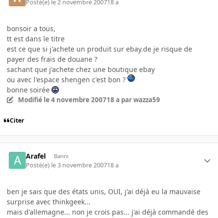
Posté(e)
le 2 novembre 2007
18 a
bonsoir a tous,
tt est dans le titre
est ce que si j'achete un produit sur ebay.de je risque de
payer des frais de douane ?
sachant que j'achete chez une boutique ebay
ou avec l'espace shengen c'est bon ?
bonne soirée
Modifié
le 4 novembre 2007
18 a
par wazza59
Citer
Arafel
Banni
Posté(e)
le 3 novembre 2007
18 a
ben je sais que des états unis, OUI, j'ai déjà eu la mauvaise
surprise avec thinkgeek...
mais d'allemagne... non je crois pas... j'ai déjà commandé des