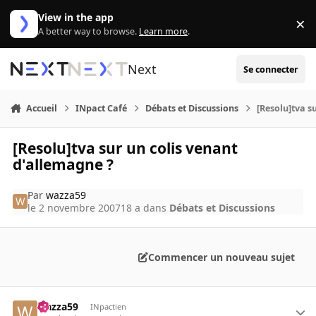
Aller au contenu
View in the app
×
Di
A better way to browse.
Learn more
.
Next
Se connecter
Accueil
INpact Café
Débats et Discussions
[Resolu]tva s
[Resolu]tva sur un colis venant
d'allemagne ?
Par
wazza59
le 2 novembre 2007
18 a
dans
Débats et Discussions
Commencer un nouveau sujet
wazza59
INpactien