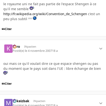
le royaume uni ne fait pas partie de l'espace Shengen à ce
qu'il me semble
http://fr.wikipedia.org/wiki/Convention_de_Schengen
c'est un
peu plus subtil ^^
Citer
kyro
INpactien
Posté(e)
le 4 novembre 2007
18 a
oui mais ce qu'il voulait dire ce que espace shengen ou pas
du moment que le pays soit dans l'UE : libre échange de bien
Citer
Mikeizbak
INpactien
Posté(e)
le 4 novembre 2007
18 a