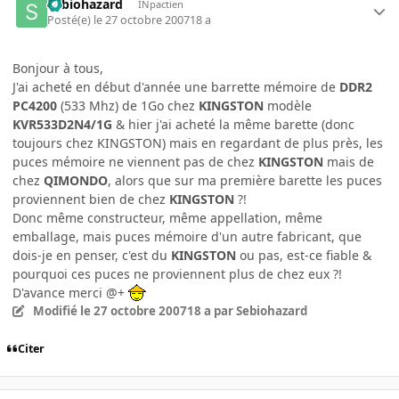
Sebiohazard
INpactien
Posté(e)
le 27 octobre 2007
18 a
Bonjour à tous,
J'ai acheté en début d'année une barrette mémoire de
DDR2
PC4200
(533 Mhz) de 1Go chez
KINGSTON
modèle
KVR533D2N4/1G
& hier j'ai acheté la même barette (donc
toujours chez KINGSTON) mais en regardant de plus près, les
puces mémoire ne viennent pas de chez
KINGSTON
mais de
chez
QIMONDO
, alors que sur ma première barette les puces
proviennent bien de chez
KINGSTON
?!
Donc même constructeur, même appellation, même
emballage, mais puces mémoire d'un autre fabricant, que
dois-je en penser, c'est du
KINGSTON
ou pas, est-ce fiable &
pourquoi ces puces ne proviennent plus de chez eux ?!
D'avance merci @+
Modifié
le 27 octobre 2007
18 a
par Sebiohazard
Citer