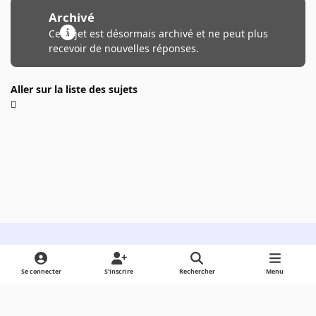
Archivé
Ce sujet est désormais archivé et ne peut plus
recevoir de nouvelles réponses.
Aller sur la liste des sujets
Light Mode
Dark Mode
System Preference
Se connecter
S’inscrire
Rechercher
Menu
Langue
Cookies
Powered by
Invision Community