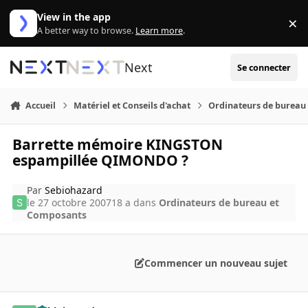
Aller au contenu
View in the app
×
Di
A better way to browse.
Learn more
.
Next
Se connecter
Accueil
Matériel et Conseils d'achat
Ordinateurs de bureau
Barrette mémoire KINGSTON
espampillée QIMONDO ?
Par
Sebiohazard
le 27 octobre 2007
18 a
dans
Ordinateurs de bureau et
Composants
Commencer un nouveau sujet