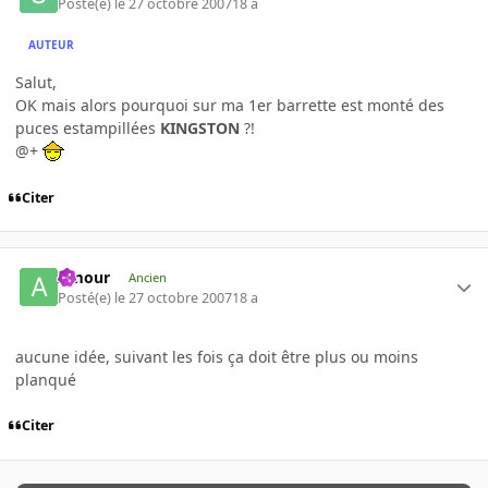
Posté(e)
le 27 octobre 2007
18 a
AUTEUR
Salut,
OK mais alors pourquoi sur ma 1er barrette est monté des
puces estampillées
KINGSTON
?!
@+
Citer
Amour
Ancien
Posté(e)
le 27 octobre 2007
18 a
aucune idée, suivant les fois ça doit être plus ou moins
planqué
Citer