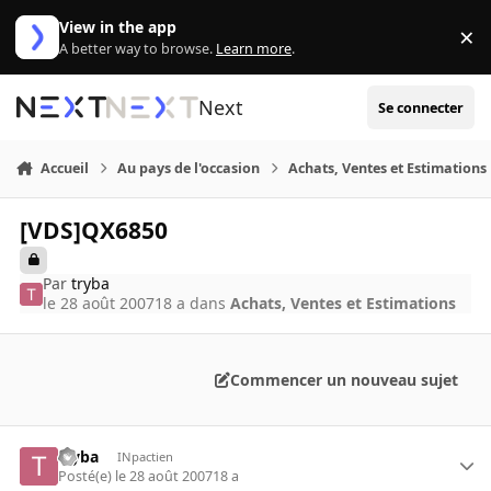
Aller au contenu
View in the app
×
Di
A better way to browse.
Learn more
.
Next
Se connecter
Accueil
Au pays de l'occasion
Achats, Ventes et Estimations
[VDS]QX6850
Par
tryba
le 28 août 2007
18 a
dans
Achats, Ventes et Estimations
Commencer un nouveau sujet
tryba
INpactien
Posté(e)
le 28 août 2007
18 a