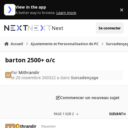
Aller au contenu
View in the app
×
Di
A better way to browse.
Learn more
.
Next
Se connecter
Accueil
Ajustements et Personnalisation de PC
Surcadença
barton 2500+ o/c
Par
Mithrandir
le 20 novembre 2003
22 a
dans
Surcadençage
Commencer un nouveau sujet
PAGE 1 SUR 2
SUIVANT
Mithrandir
INpactien