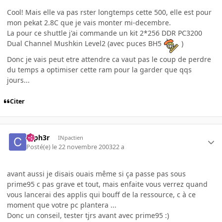
Cool! Mais elle va pas rster longtemps cette 500, elle est pour
mon pekat 2.8C que je vais monter mi-decembre.
La pour ce shuttle j'ai commande un kit 2*256 DDR PC3200
Dual Channel Mushkin Level2 (avec puces BH5
)
Donc je vais peut etre attendre ca vaut pas le coup de perdre
du temps a optimiser cette ram pour la garder que qqs
jours...
Citer
cyph3r
INpactien
Posté(e)
le 22 novembre 2003
22 a
avant aussi je disais ouais même si ça passe pas sous
prime95 c pas grave et tout, mais enfaite vous verrez quand
vous lancerai des applis qui bouff de la ressource, c à ce
moment que votre pc plantera ...
Donc un conseil, tester tjrs avant avec prime95 :)