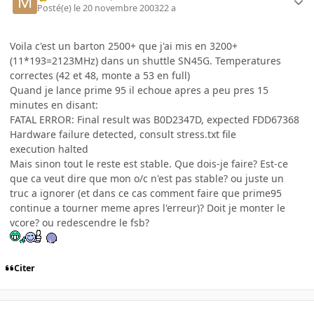
Posté(e)
le 20 novembre 2003
22 a
Voila c'est un barton 2500+ que j'ai mis en 3200+
(11*193=2123MHz) dans un shuttle SN45G. Temperatures
correctes (42 et 48, monte a 53 en full)
Quand je lance prime 95 il echoue apres a peu pres 15
minutes en disant:
FATAL ERROR: Final result was B0D2347D, expected FDD67368
Hardware failure detected, consult stress.txt file
execution halted
Mais sinon tout le reste est stable. Que dois-je faire? Est-ce
que ca veut dire que mon o/c n'est pas stable? ou juste un
truc a ignorer (et dans ce cas comment faire que prime95
continue a tourner meme apres l'erreur)? Doit je monter le
vcore? ou redescendre le fsb?
Citer