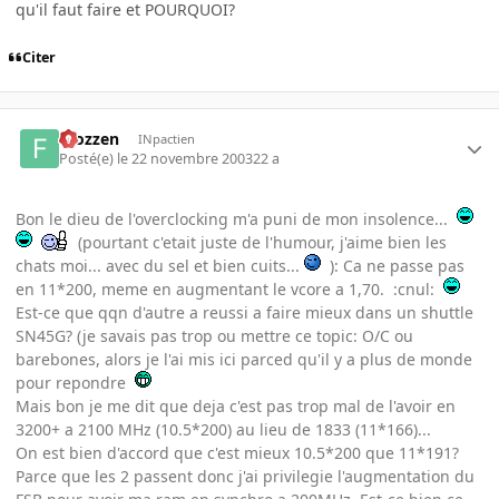
qu'il faut faire et POURQUOI?
Citer
Frozzen
INpactien
Posté(e)
le 22 novembre 2003
22 a
Bon le dieu de l'overclocking m'a puni de mon insolence...
(pourtant c'etait juste de l'humour, j'aime bien les
chats moi... avec du sel et bien cuits...
): Ca ne passe pas
en 11*200, meme en augmentant le vcore a 1,70. :cnul:
Est-ce que qqn d'autre a reussi a faire mieux dans un shuttle
SN45G? (je savais pas trop ou mettre ce topic: O/C ou
barebones, alors je l'ai mis ici parced qu'il y a plus de monde
pour repondre
Mais bon je me dit que deja c'est pas trop mal de l'avoir en
3200+ a 2100 MHz (10.5*200) au lieu de 1833 (11*166)...
On est bien d'accord que c'est mieux 10.5*200 que 11*191?
Parce que les 2 passent donc j'ai privilegie l'augmentation du