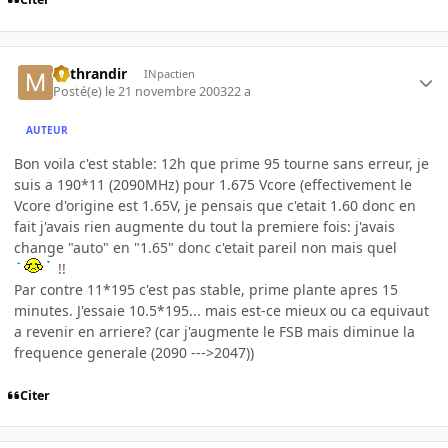
Mithrandir
INpactien
Posté(e)
le 21 novembre 2003
22 a
AUTEUR
Bon voila c'est stable: 12h que prime 95 tourne sans erreur, je
suis a 190*11 (2090MHz) pour 1.675 Vcore (effectivement le
Vcore d'origine est 1.65V, je pensais que c'etait 1.60 donc en
fait j'avais rien augmente du tout la premiere fois: j'avais
change "auto" en "1.65" donc c'etait pareil non mais quel
!!
Par contre 11*195 c'est pas stable, prime plante apres 15
minutes. J'essaie 10.5*195... mais est-ce mieux ou ca equivaut
a revenir en arriere? (car j'augmente le FSB mais diminue la
frequence generale (2090 --->2047))
Citer