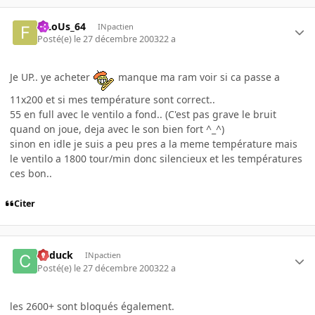
FiLoUs_64
INpactien
Posté(e)
le 27 décembre 2003
22 a
Je UP.. ye acheter
manque ma ram voir si ca passe a
11x200 et si mes température sont correct..
55 en full avec le ventilo a fond.. (C'est pas grave le bruit
quand on joue, deja avec le son bien fort ^_^)
sinon en idle je suis a peu pres a la meme température mais
le ventilo a 1800 tour/min donc silencieux et les températures
ces bon..
Citer
Cyduck
INpactien
Posté(e)
le 27 décembre 2003
22 a
les 2600+ sont bloqués également.