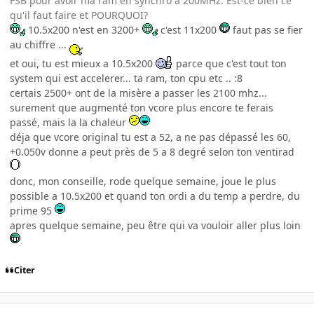
FSB pour avoir ma ram en synchro a 200MHz. Est-ce bien ce
qu'il faut faire et POURQUOI?
10.5x200 n'est en 3200+
c'est 11x200
faut pas se fier
au chiffre ...
et oui, tu est mieux a 10.5x200
parce que c'est tout ton
system qui est accelerer... ta ram, ton cpu etc .. :8
certais 2500+ ont de la misère a passer les 2100 mhz...
surement que augmenté ton vcore plus encore te ferais
passé, mais la la chaleur
déja que vcore original tu est a 52, a ne pas dépassé les 60,
+0.050v donne a peut près de 5 a 8 degré selon ton ventirad
donc, mon conseille, rode quelque semaine, joue le plus
possible a 10.5x200 et quand ton ordi a du temp a perdre, du
prime 95
apres quelque semaine, peu être qui va vouloir aller plus loin
Citer