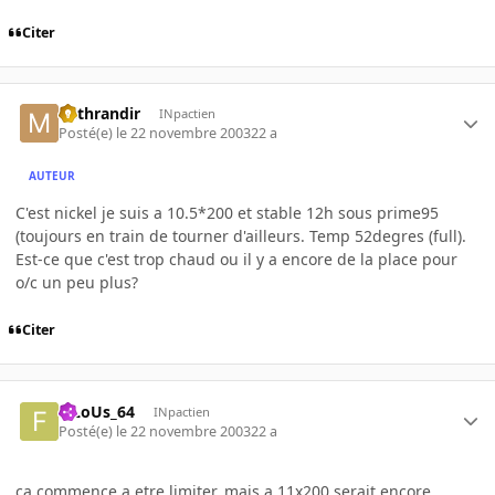
Citer
Mithrandir
INpactien
Posté(e)
le 22 novembre 2003
22 a
AUTEUR
C'est nickel je suis a 10.5*200 et stable 12h sous prime95
(toujours en train de tourner d'ailleurs. Temp 52degres (full).
Est-ce que c'est trop chaud ou il y a encore de la place pour
o/c un peu plus?
Citer
FiLoUs_64
INpactien
Posté(e)
le 22 novembre 2003
22 a
ca commence a etre limiter..mais a 11x200 serait encore