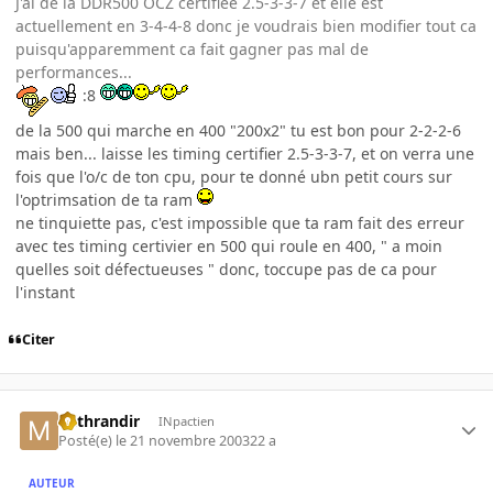
J'ai de la DDR500 OCZ certifiee 2.5-3-3-7 et elle est
actuellement en 3-4-4-8 donc je voudrais bien modifier tout ca
puisqu'apparemment ca fait gagner pas mal de
performances...
:8
de la 500 qui marche en 400 "200x2" tu est bon pour 2-2-2-6
mais ben... laisse les timing certifier 2.5-3-3-7, et on verra une
fois que l'o/c de ton cpu, pour te donné ubn petit cours sur
l'optrimsation de ta ram
ne tinquiette pas, c'est impossible que ta ram fait des erreur
avec tes timing certivier en 500 qui roule en 400, " a moin
quelles soit défectueuses " donc, toccupe pas de ca pour
l'instant
Citer
Mithrandir
INpactien
Posté(e)
le 21 novembre 2003
22 a
AUTEUR