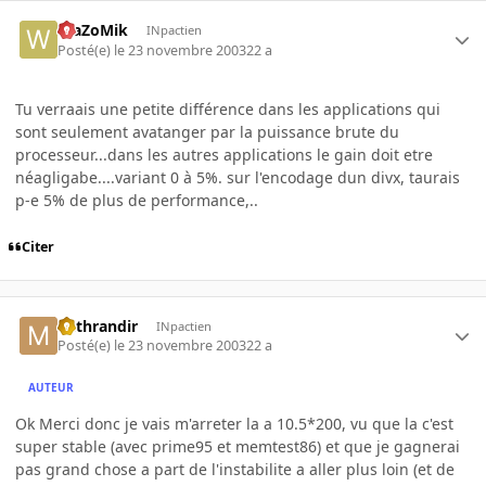
WaZoMik
INpactien
Posté(e)
le 23 novembre 2003
22 a
Tu verraais une petite différence dans les applications qui
sont seulement avatanger par la puissance brute du
processeur...dans les autres applications le gain doit etre
néagligabe....variant 0 à 5%. sur l'encodage dun divx, taurais
p-e 5% de plus de performance,..
Citer
Mithrandir
INpactien
Posté(e)
le 23 novembre 2003
22 a
AUTEUR
Ok Merci donc je vais m'arreter la a 10.5*200, vu que la c'est
super stable (avec prime95 et memtest86) et que je gagnerai
pas grand chose a part de l'instabilite a aller plus loin (et de