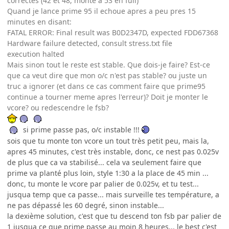
correctes (42 et 48, monte a 53 en full)
Quand je lance prime 95 il echoue apres a peu pres 15
minutes en disant:
FATAL ERROR: Final result was B0D2347D, expected FDD67368
Hardware failure detected, consult stress.txt file
execution halted
Mais sinon tout le reste est stable. Que dois-je faire? Est-ce
que ca veut dire que mon o/c n'est pas stable? ou juste un
truc a ignorer (et dans ce cas comment faire que prime95
continue a tourner meme apres l'erreur)? Doit je monter le
vcore? ou redescendre le fsb?
si prime passe pas, o/c instable !!!
sois que tu monte ton vcore un tout très petit peu, mais la,
apres 45 minutes, c'est très instable, donc, ce nest pas 0.025v
de plus que ca va stabilisé... cela va seulement faire que
prime va planté plus loin, style 1:30 a la place de 45 min ...
donc, tu monte le vcore par palier de 0.025v, et tu test...
jusqua temp que ca passe... mais surveille tes température, a
ne pas dépassé les 60 degré, sinon instable...
la dexième solution, c'est que tu descend ton fsb par palier de
1 jusqua ce que prime passe au moin 8 heures... le best c'est