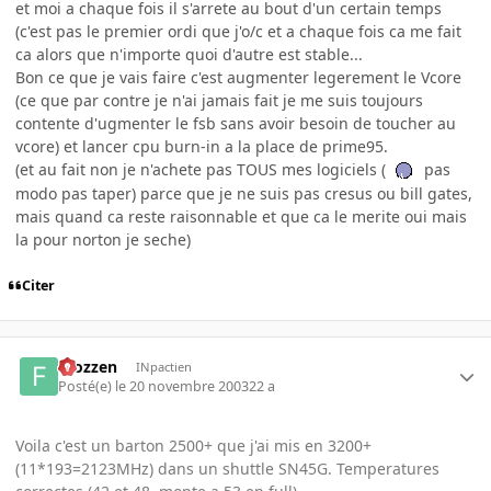
et moi a chaque fois il s'arrete au bout d'un certain temps
(c'est pas le premier ordi que j'o/c et a chaque fois ca me fait
ca alors que n'importe quoi d'autre est stable...
Bon ce que je vais faire c'est augmenter legerement le Vcore
(ce que par contre je n'ai jamais fait je me suis toujours
contente d'ugmenter le fsb sans avoir besoin de toucher au
vcore) et lancer cpu burn-in a la place de prime95.
(et au fait non je n'achete pas TOUS mes logiciels (
pas
modo pas taper) parce que je ne suis pas cresus ou bill gates,
mais quand ca reste raisonnable et que ca le merite oui mais
la pour norton je seche)
Citer
Frozzen
INpactien
Posté(e)
le 20 novembre 2003
22 a
Voila c'est un barton 2500+ que j'ai mis en 3200+
(11*193=2123MHz) dans un shuttle SN45G. Temperatures