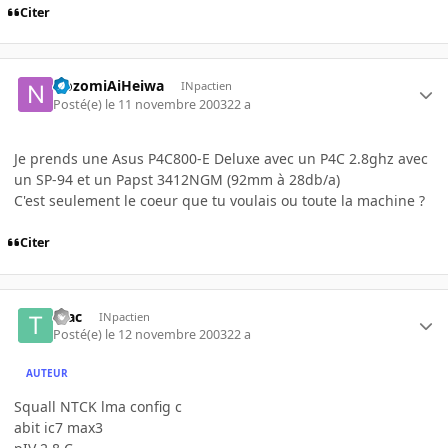
Citer
NozomiAiHeiwa
INpactien
Posté(e)
le 11 novembre 2003
22 a
Je prends une Asus P4C800-E Deluxe avec un P4C 2.8ghz avec
un SP-94 et un Papst 3412NGM (92mm à 28db/a)
C'est seulement le coeur que tu voulais ou toute la machine ?
Citer
teac
INpactien
Posté(e)
le 12 novembre 2003
22 a
AUTEUR
Squall NTCK lma config c
abit ic7 max3