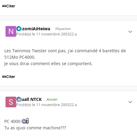
Citer
NozomiAiHeiwa
INpactien
Posté(e)
le 11 novembre 2003
22 a
Les Twinmos Twister sont pas, j'ai commandé 4 barettes de
512Mo PC4000.
Je vous dirai comment elles se comportent.
Citer
Squall NTCK
Ancien
Posté(e)
le 11 novembre 2003
22 a
PC 4000
Tu as quoi comme machine???