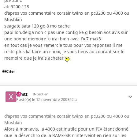
pIV 2.8 C
ati 9200 128
d'apres vos commentaire corsair twinx en pc3200 ou 4000 ou
Mushkin
seagate sata 120 go 8 mo cache
papillon.delga non c pas une config ke g besoin vos avis sur
une bonne memoire ki irai bien avec l'ic7 max3
en tout cas je vous remercie tous pour vos reponses il me
reste plus ka faire un choix, je vous tiens au courant sur le
memoire que je irais acheter
Citer
xmaz
INpactien
Posté(e)
le 12 novembre 2003
22 a
d'apres vos commentaire corsair twinx en pc3200 ou 4000 ou
Mushkin
Alors à mon avis, la 4000 est inutile pour un PIV étant donné
que la désynchro de la RAM/FSB n'interveint en rien sur les