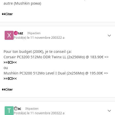
autre (Mushkin powa)
Citer
xmaz
INpactien
Posté(e)
le 11 novembre 2003
22 a
Pour ton budget (200€), je te conseil ça:
Corsair PC3200 512Mo DDR Twinx LL (2x256Mo) @ 183.90€ =>
>>ICI<<
ou
Mushkin PC3200 512Mo Level I Dual (2x256Mo) @ 195.00€ =>
>>ICI<<
Citer
teac
INpactien
Posté(e)
le 11 novembre 2003
22 a