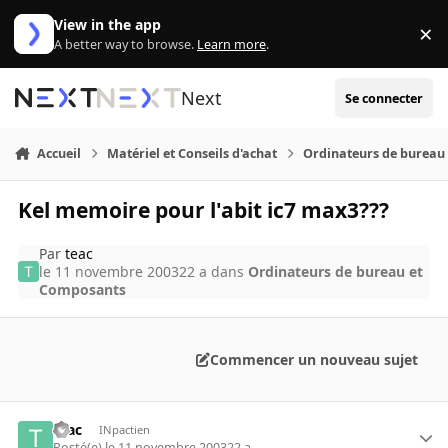
Aller au contenu
View in the app
×
Di
A better way to browse.
Learn more
.
Next
Se connecter
Accueil
Matériel et Conseils d'achat
Ordinateurs de bureau
Kel memoire pour l'abit ic7 max3???
Par
teac
le 11 novembre 2003
22 a
dans
Ordinateurs de bureau et
Composants
Commencer un nouveau sujet
teac
INpactien
Posté(e)
le 11 novembre 2003
22 a