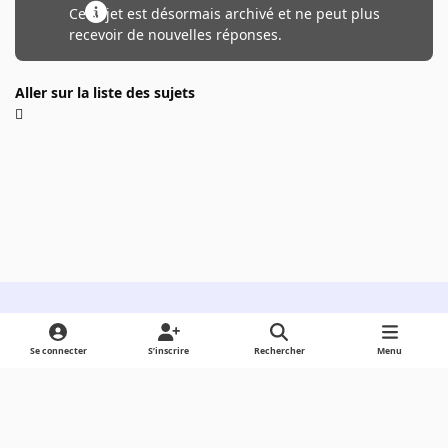
Ce sujet est désormais archivé et ne peut plus
recevoir de nouvelles réponses.
Aller sur la liste des sujets
Light Mode
Dark Mode
System Preference
Se connecter
S’inscrire
Rechercher
Menu
Langue
Cookies
Powered by
Invision Community