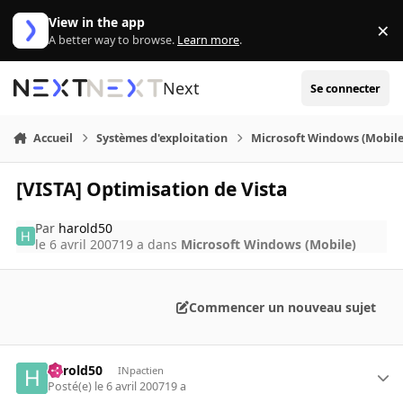
Aller au contenu
View in the app
×
Di
A better way to browse.
Learn more
.
Next
Se connecter
Accueil
Systèmes d'exploitation
Microsoft Windows (Mobile
[VISTA] Optimisation de Vista
Par
harold50
le 6 avril 2007
19 a
dans
Microsoft Windows (Mobile)
Commencer un nouveau sujet
harold50
INpactien
Posté(e)
le 6 avril 2007
19 a