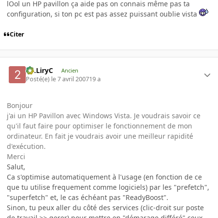
lOol un HP pavillon ça aide pas on connais même pas ta
configuration, si ton pc est pas assez puissant oublie vista
Citer
2C.LiryC
Ancien
Posté(e)
le 7 avril 2007
19 a
Bonjour
j'ai un HP Pavillon avec Windows Vista. Je voudrais savoir ce
qu'il faut faire pour optimiser le fonctionnement de mon
ordinateur. En fait je voudrais avoir une meilleur rapidité
d'exécution.
Merci
Salut,
Ca s'optimise automatiquement à l'usage (en fonction de ce
que tu utilise frequement comme logiciels) par les "prefetch",
"superfetch" et, le cas échéant pas "ReadyBoost".
Sinon, tu peux aller du côté des services (clic-droit sur poste
de travail >> gerer) pour mettre en "démarage différé" ceux