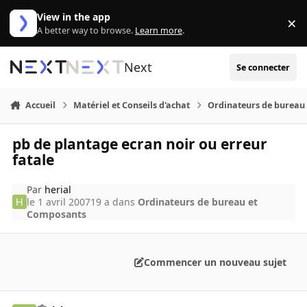
Aller au contenu
View in the app
×
Di
A better way to browse.
Learn more
.
Next
Se connecter
Accueil
Matériel et Conseils d'achat
Ordinateurs de bureau
pb de plantage ecran noir ou erreur
fatale
Par
herial
le 1 avril 2007
19 a
dans
Ordinateurs de bureau et
Composants
Commencer un nouveau sujet