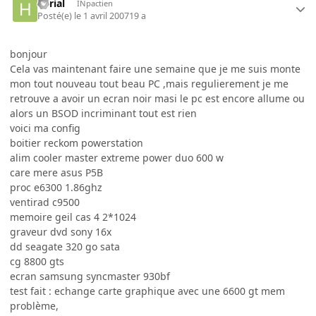
herial
INpactien
Posté(e)
le 1 avril 2007
19 a
bonjour
Cela vas maintenant faire une semaine que je me suis monte
mon tout nouveau tout beau PC ,mais regulierement je me
retrouve a avoir un ecran noir masi le pc est encore allume ou
alors un BSOD incriminant tout est rien
voici ma config
boitier reckom powerstation
alim cooler master extreme power duo 600 w
care mere asus P5B
proc e6300 1.86ghz
ventirad c9500
memoire geil cas 4 2*1024
graveur dvd sony 16x
dd seagate 320 go sata
cg 8800 gts
ecran samsung syncmaster 930bf
test fait : echange carte graphique avec une 6600 gt mem
problème,