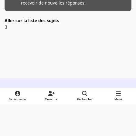
recevoir de nouvelles réponses.
Aller sur la liste des sujets
Light Mode
Dark Mode
System Preference
Se connecter
S’inscrire
Rechercher
Menu
Langue
Cookies
Powered by
Invision Community