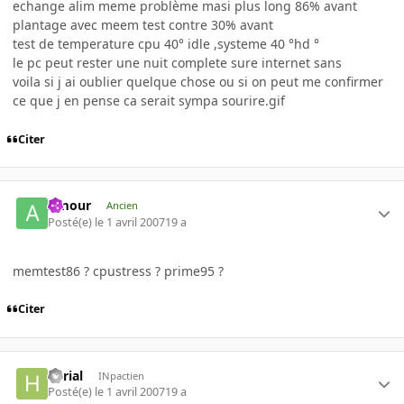
echange alim meme problème masi plus long 86% avant
plantage avec meem test contre 30% avant
test de temperature cpu 40° idle ,systeme 40 °hd °
le pc peut rester une nuit complete sure internet sans
voila si j ai oublier quelque chose ou si on peut me confirmer
ce que j en pense ca serait sympa sourire.gif
Citer
Amour
Ancien
Posté(e)
le 1 avril 2007
19 a
memtest86 ? cpustress ? prime95 ?
Citer
herial
INpactien
Posté(e)
le 1 avril 2007
19 a