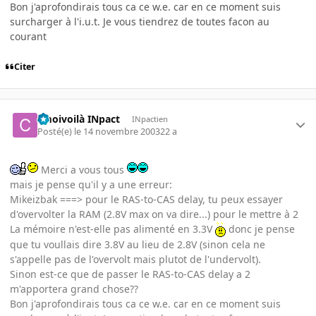
Bon j'aprofondirais tous ca ce w.e. car en ce moment suis
surcharger à l'i.u.t. Je vous tiendrez de toutes facon au
courant
Citer
cmoivoilà INpact
INpactien
Posté(e)
le 14 novembre 2003
22 a
Merci a vous tous
mais je pense qu'il y a une erreur:
Mikeizbak ===> pour le RAS-to-CAS delay, tu peux essayer
d'overvolter la RAM (2.8V max on va dire...) pour le mettre à 2
La mémoire n'est-elle pas alimenté en 3.3V
donc je pense
que tu voullais dire 3.8V au lieu de 2.8V (sinon cela ne
s'appelle pas de l'overvolt mais plutot de l'undervolt).
Sinon est-ce que de passer le RAS-to-CAS delay a 2
m'apportera grand chose??
Bon j'aprofondirais tous ca ce w.e. car en ce moment suis