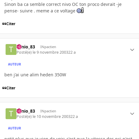
Sinon ba ca semble correct nivo OC ton proco devrait -je
pense- suivre . meme a ce voltage
Citer
Tonio_83
INpactien
Posté(e)
le 9 novembre 2003
22 a
AUTEUR
ben j'ai une alim heden 350W
Citer
Tonio_83
INpactien
Posté(e)
le 10 novembre 2003
22 a
AUTEUR
petit plus que je vien de voir: c'est que la vitesse des pci n'est