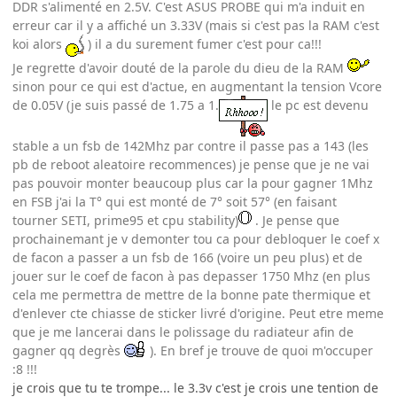
DDR s'alimenté en 2.5V. C'est ASUS PROBE qui m'a induit en
erreur car il y a affiché un 3.33V (mais si c'est pas la RAM c'est
koi alors
) il a du surement fumer c'est pour ca!!!
Je regrette d'avoir douté de la parole du dieu de la RAM
sinon pour ce qui est d'actue, en augmentant la tension Vcore
de 0.05V (je suis passé de 1.75 a 1.
le pc est devenu
stable a un fsb de 142Mhz par contre il passe pas a 143 (les
pb de reboot aleatoire recommences) je pense que je ne vai
pas pouvoir monter beaucoup plus car la pour gagner 1Mhz
en FSB j'ai la T° qui est monté de 7° soit 57° (en faisant
tourner SETI, prime95 et cpu stability)
. Je pense que
prochainemant je v demonter tou ca pour debloquer le coef x
de facon a passer a un fsb de 166 (voire un peu plus) et de
jouer sur le coef de facon à pas depasser 1750 Mhz (en plus
cela me permettra de mettre de la bonne pate thermique et
d'enlever cte chiasse de sticker livré d'origine. Peut etre meme
que je me lancerai dans le polissage du radiateur afin de
gagner qq degrès
). En bref je trouve de quoi m'occuper
:8 !!!
je crois que tu te trompe... le 3.3v c'est je crois une tention de