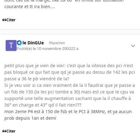
courante et tt ira bien....
Citer
t l-le DinGUe
INpactien
Posté(e)
le 10 novembre 2003
22 a
petit plus que je vien de voir: c'est que la vitesse des pci n'est
pas bloqué ce qui fait que qd je passe au dessu de 142 les pci
passe a 36 le pb viendré de la?
Si je veu voir si ca vien vraiment de la il faudrai que je passe a
un fsb de 150 (la les pci tombe a 30) mais est ce que le cpu va
supporté une telle augmentation sachant que la il chauffe à
56° en charge et 43° qd il fait rien???
mon 2eme P4 est à 150 de fsb et le PCI à 38MHz, et ya aucun
prob depuis 1an et demi
Citer