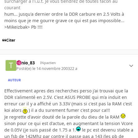
surcharger à l'i.u.t. Je vous tiendrez de toutes facon au
courant
hum... jusqu'a dernier ordre la DDR carbure en 2.5 Volts à
moins que je me gourre grave ce qui est pas impossible...
>Mikeizbak> Pb !!!!
Citer
Tonio_83
INpactien
Posté(e)
le 14 novembre 2003
22 a
AUTEUR
Effectivement apres des recherches perso j'ai trouvai que la
DDR s'alimenté en 2.5V. C'est ASUS PROBE qui m'a induit en
erreur car il y a affiché un 3.33V (mais si c'est pas la RAM c'est
koi alors
) il a du surement fumer c'est pour ca!!!
Je regrette d'avoir douté de la parole du dieu de la RAM
sinon pour ce qui est d'actue, en augmentant la tension Vcore
de 0.05V (je suis passé de 1.75 a 1.
le pc est devenu stable a
un fsb de 142Mhz par contre il passe pas a 143 (les pb de