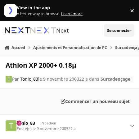
Aller au contenu
View in the app
×
Di
A better way to browse.
Learn more
.
Next
Se connecter
Accueil
Ajustements et Personnalisation de PC
Surcadença
Athlon XP 2000+ 0.18µ
Par
Tonio_83
le 9 novembre 2003
22 a
dans
Surcadençage
Commencer un nouveau sujet
Tonio_83
INpactien
Posté(e)
le 9 novembre 2003
22 a