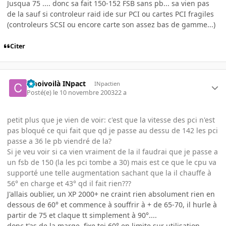
Jusqua 75 .... donc sa fait 150-152 FSB sans pb... sa vien pas
de la sauf si controleur raid ide sur PCI ou cartes PCI fragiles
(controleurs SCSI ou encore carte son assez bas de gamme...)
Citer
cmoivoilà INpact
INpactien
Posté(e)
le 10 novembre 2003
22 a
petit plus que je vien de voir: c'est que la vitesse des pci n'est
pas bloqué ce qui fait que qd je passe au dessu de 142 les pci
passe a 36 le pb viendré de la?
Si je veu voir si ca vien vraiment de la il faudrai que je passe a
un fsb de 150 (la les pci tombe a 30) mais est ce que le cpu va
supporté une telle augmentation sachant que la il chauffe à
56° en charge et 43° qd il fait rien???
J'allais oublier, un XP 2000+ ne craint rien absolument rien en
dessous de 60° et commence à souffrir à + de 65-70, il hurle à
partir de 75 et claque tt simplement à 90°....
donc t'as de la marge, fixe toi 60° en limite sur utilisation