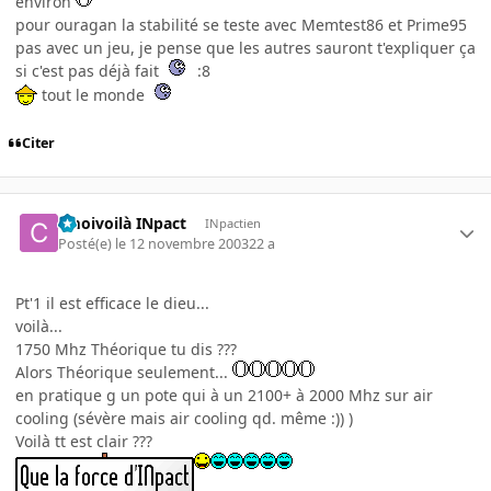
environ
pour ouragan la stabilité se teste avec Memtest86 et Prime95
pas avec un jeu, je pense que les autres sauront t'expliquer ça
si c'est pas déjà fait
:8
tout le monde
Citer
cmoivoilà INpact
INpactien
Posté(e)
le 12 novembre 2003
22 a
Pt'1 il est efficace le dieu...
voilà...
1750 Mhz Théorique tu dis ???
Alors Théorique seulement...
en pratique g un pote qui à un 2100+ à 2000 Mhz sur air
cooling (sévère mais air cooling qd. même :)) )
Voilà tt est clair ???