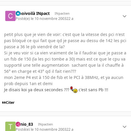
cmoivoilà INpact
INpactien
Posté(e)
le 10 novembre 2003
22 a
petit plus que je vien de voir: c'est que la vitesse des pci n'est
pas bloqué ce qui fait que qd je passe au dessu de 142 les pci
passe a 36 le pb viendré de la?
Si je veu voir si ca vien vraiment de la il faudrai que je passe a
un fsb de 150 (la les pci tombe a 30) mais est ce que le cpu va
supporté une telle augmentation sachant que la il chauffe à
56° en charge et 43° qd il fait rien???
mon 2eme P4 est à 150 de fsb et le PCI à 38MHz, et ya aucun
prob depuis 1an et demi
Je disais koi ya deux secondes ???
c'est sans Pb !!!
Citer
Tonio_83
INpactien
Posté(e)
le 10 novembre 2003
22 a