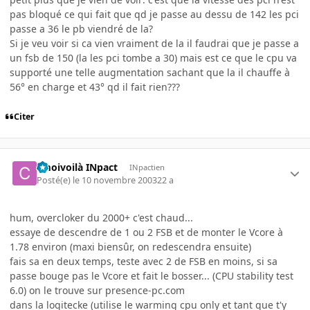
pas bloqué ce qui fait que qd je passe au dessu de 142 les pci
passe a 36 le pb viendré de la?
Si je veu voir si ca vien vraiment de la il faudrai que je passe a
un fsb de 150 (la les pci tombe a 30) mais est ce que le cpu va
supporté une telle augmentation sachant que la il chauffe à
56° en charge et 43° qd il fait rien???
Citer
cmoivoilà INpact
INpactien
Posté(e)
le 10 novembre 2003
22 a
hum, overcloker du 2000+ c'est chaud...
essaye de descendre de 1 ou 2 FSB et de monter le Vcore à
1.78 environ (maxi biensûr, on redescendra ensuite)
fais sa en deux temps, teste avec 2 de FSB en moins, si sa
passe bouge pas le Vcore et fait le bosser... (CPU stability test
6.0) on le trouve sur presence-pc.com
dans la logitecke (utilise le warming cpu only et tant que t'y