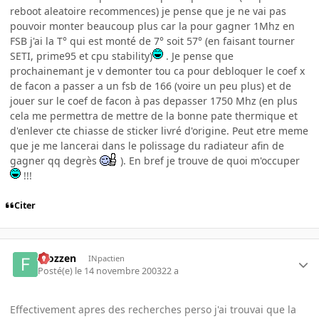
reboot aleatoire recommences) je pense que je ne vai pas
pouvoir monter beaucoup plus car la pour gagner 1Mhz en
FSB j'ai la T° qui est monté de 7° soit 57° (en faisant tourner
SETI, prime95 et cpu stability)
. Je pense que
prochainemant je v demonter tou ca pour debloquer le coef x
de facon a passer a un fsb de 166 (voire un peu plus) et de
jouer sur le coef de facon à pas depasser 1750 Mhz (en plus
cela me permettra de mettre de la bonne pate thermique et
d'enlever cte chiasse de sticker livré d'origine. Peut etre meme
que je me lancerai dans le polissage du radiateur afin de
gagner qq degrès
). En bref je trouve de quoi m'occuper
!!!
Citer
Frozzen
INpactien
Posté(e)
le 14 novembre 2003
22 a
Effectivement apres des recherches perso j'ai trouvai que la