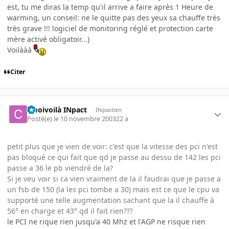
est, tu me diras la temp qu'il arrive a faire après 1 Heure de
warming, un conseil: ne le quitte pas des yeux sa chauffe très
très grave !!! logiciel de monitoring réglé et protection carte
mère activé obligatoir...)
Voilààà
Citer
cmoivoilà INpact
INpactien
Posté(e)
le 10 novembre 2003
22 a
petit plus que je vien de voir: c'est que la vitesse des pci n'est
pas bloqué ce qui fait que qd je passe au dessu de 142 les pci
passe a 36 le pb viendré de la?
Si je veu voir si ca vien vraiment de la il faudrai que je passe a
un fsb de 150 (la les pci tombe a 30) mais est ce que le cpu va
supporté une telle augmentation sachant que la il chauffe à
56° en charge et 43° qd il fait rien???
le PCI ne rique rien jusqu'a 40 Mhz et l'AGP ne risque rien