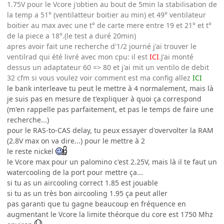
1.75V pour le Vcore j'obtien au bout de 5min la stabilisation de
la temp a 51° (ventilatteur boitier au min) et 49° ventilateur
boitier au max avec une t° de carte mere entre 19 et 21° et t°
de la piece a 18°.(le test a duré 20min)
apres avoir fait une recherche d'1/2 journé j'ai trouver le
ventilrad qui été livré avec mon cpu: il est
ICI
.J'ai monté
dessus un adaptateur 60 => 80 et j'ai mit un ventilo de debit
32 cfm si vous voulez voir comment est ma config allez
ICI
le bank interleave tu peut le mettre à 4 normalement, mais là
je suis pas en mesure de t'expliquer à quoi ça correspond
(m'en rappelle pas parfaitement, et pas le temps de faire une
recherche...)
pour le RAS-to-CAS delay, tu peux essayer d'overvolter la RAM
(2.8V max on va dire...) pour le mettre à 2
le reste nickel
le Vcore max pour un palomino c'est 2.25V, mais là il te faut un
watercooling de la port pour mettre ça...
si tu as un aircooling correct 1.85 est jouable
si tu as un très bon aircooling 1.95 ça peut aller
pas garanti que tu gagne beaucoup en fréquence en
augmentant le Vcore la limite théorque du core est 1750 Mhz