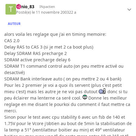
Tonio_83
INpactien
Posté(e)
le 11 novembre 2003
22 a
AUTEUR
alors voila les reglage que j'ai en timing memoire:
CAS 2.0
Delay RAS to CAS 3 (si je met 2 ca boot plus)
Delay SDRAM RAS precharge 2
SDRAM active precharge delay 6
SDRAM T1 command control auto (on peu mettre activé ou
desactivé)
SDRAM Bank interleave auto ( on peu mettre 2 ou 4 bank)
Pour les 2 premier je voi a quoi ils servent (plus c'est petit
mieu c'est) mais les autre je ne voi pas dutout
donc si tu
peu éclairer ma lenterne ca seré cool.
Donne les meilleur
reglage en me disant le pourkoi du comment il faut mettre ca
merci.
Sinon pour le test avec cpu stability 6 avec un fsb de 140 et
1.75V pour le Vcore j'obtien au bout de 5min la stabilisation de
la temp a 51° (ventilatteur boitier au min) et 49° ventilateur