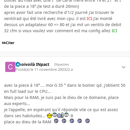
boitier au max avec une t° de carte mere entre 19 et 21° et t°
de la piece a 18°.(le test a duré 20min)
apres avoir fait une recherche d'1/2 journé j'ai trouver le
ventilrad qui été livré avec mon cpu: il est
ICI
.J'ai monté
dessus un adaptateur 60 => 80 et j'ai mit un ventilo de debit
32 cfm si vous voulez voir comment est ma config allez
ICI
Citer
cmoivoilà INpact
INpactien
Posté(e)
le 11 novembre 2003
22 a
avec la piece à 18°.... moi G 35 ° dans le boitier qd. j'obtient 50
en full load sur le CPU...
Mais pour la RAM, je suis pas le dieu de ce domaine, place
aux experts...
je l'appelle, en espérant qu'il réponde vite ce qui est assez
dans ses habitudes...
:8
place au dieu de la RAM