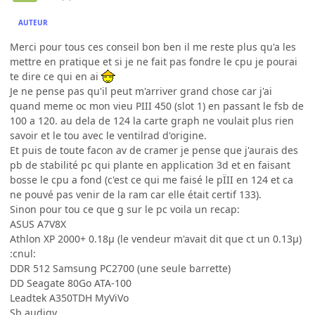
AUTEUR
Merci pour tous ces conseil bon ben il me reste plus qu'a les
mettre en pratique et si je ne fait pas fondre le cpu je pourai
te dire ce qui en ai
Je ne pense pas qu'il peut m'arriver grand chose car j'ai
quand meme oc mon vieu PIII 450 (slot 1) en passant le fsb de
100 a 120. au dela de 124 la carte graph ne voulait plus rien
savoir et le tou avec le ventilrad d'origine.
Et puis de toute facon av de cramer je pense que j'aurais des
pb de stabilité pc qui plante en application 3d et en faisant
bosse le cpu a fond (c'est ce qui me faisé le pÏII en 124 et ca
ne pouvé pas venir de la ram car elle était certif 133).
Sinon pour tou ce que g sur le pc voila un recap:
ASUS A7V8X
Athlon XP 2000+ 0.18µ (le vendeur m'avait dit que ct un 0.13µ)
:cnul:
DDR 512 Samsung PC2700 (une seule barrette)
DD Seagate 80Go ATA-100
Leadtek A350TDH MyViVo
Sb audigy