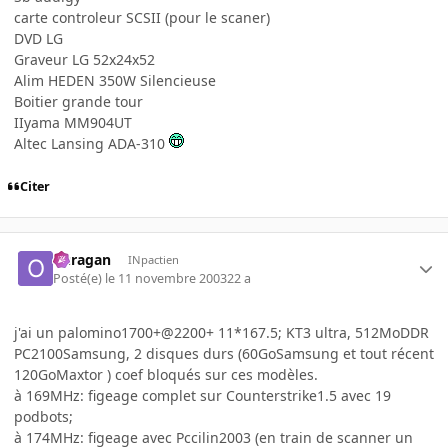
carte controleur SCSII (pour le scaner)
DVD LG
Graveur LG 52x24x52
Alim HEDEN 350W Silencieuse
Boitier grande tour
IIyama MM904UT
Altec Lansing ADA-310
Citer
ouragan
INpactien
Posté(e)
le 11 novembre 2003
22 a
j'ai un palomino1700+@2200+ 11*167.5; KT3 ultra, 512MoDDR
PC2100Samsung, 2 disques durs (60GoSamsung et tout récent
120GoMaxtor ) coef bloqués sur ces modèles.
à 169MHz: figeage complet sur Counterstrike1.5 avec 19
podbots;
à 174MHz: figeage avec Pccilin2003 (en train de scanner un