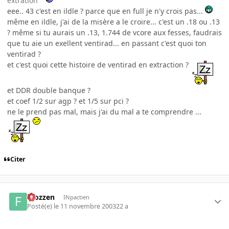
extration
eee.. 43 c'est en ildle ? parce que en full je n'y crois pas...
même en ildle, j'ai de la misère a le croire... c'est un .18 ou .13
? même si tu aurais un .13, 1.744 de vcore aux fesses, faudrais
que tu aie un exellent ventirad... en passant c'est quoi ton
ventirad ?
et c'est quoi cette histoire de ventirad en extraction ?
et DDR double banque ?
et coef 1/2 sur agp ? et 1/5 sur pci ?
ne le prend pas mal, mais j'ai du mal a te comprendre ...
Citer
Frozzen
INpactien
Posté(e)
le 11 novembre 2003
22 a