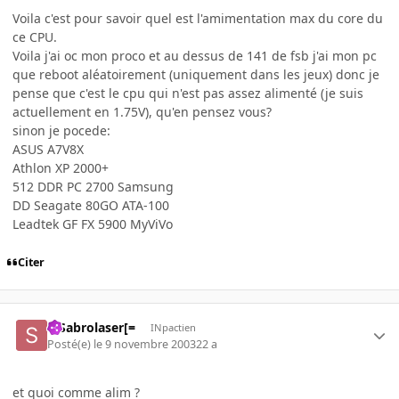
Voila c'est pour savoir quel est l'amimentation max du core du
ce CPU.
Voila j'ai oc mon proco et au dessus de 141 de fsb j'ai mon pc
que reboot aléatoirement (uniquement dans les jeux) donc je
pense que c'est le cpu qui n'est pas assez alimenté (je suis
actuellement en 1.75V), qu'en pensez vous?
sinon je pocede:
ASUS A7V8X
Athlon XP 2000+
512 DDR PC 2700 Samsung
DD Seagate 80GO ATA-100
Leadtek GF FX 5900 MyViVo
Citer
=]Sabrolaser[=
INpactien
Posté(e)
le 9 novembre 2003
22 a
et quoi comme alim ?