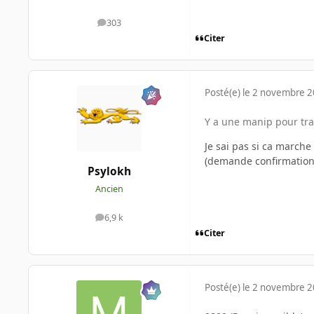
303
messages
Citer
Posté(e)
le 2 novembre 
Y a une manip pour tr
Je sai pas si ca marche
(demande confirmation 
Psylokh
Ancien
6,9 k
messages
Citer
Posté(e)
le 2 novembre 