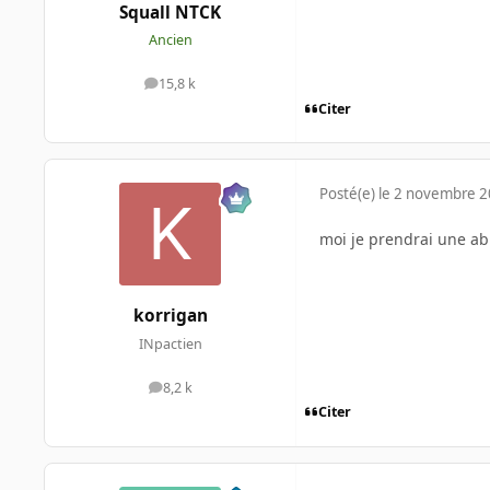
Squall NTCK
Ancien
15,8 k
messages
Citer
Posté(e)
le 2 novembre 
moi je prendrai une abi
korrigan
INpactien
8,2 k
messages
Citer