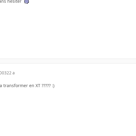
sans hésiter
2003
22 a
a transformer en XT ????? :)