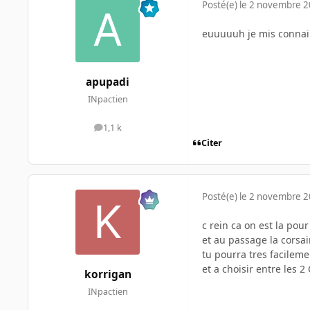
Posté(e)
le 2 novembre 
euuuuuh je mis connai p
apupadi
INpactien
1,1 k
messages
Citer
Posté(e)
le 2 novembre 
c rein ca on est la pour
et au passage la corsa
tu pourra tres facile
et a choisir entre les 
korrigan
INpactien