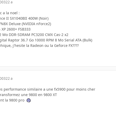
2003
22 a
 a la noel :
nce II SX1040BII 400W (Noir)
N8X Deluxe (NVIDIA nForce2)
 XP 2600+ FSB333
12 Mo DDR-SDRAM PC3200 CMX Cas-2 x2
ital Raptor 36.7 Go 10000 RPM 8 Mo Serial ATA (Bulk)
hique, j'hesite la Radeon ou la Geforce FX????
2003
22 a
des performance similaire a une fx5900 pour moins cher
transformez une 9800 en 9800 XT
ent la 9800 pro