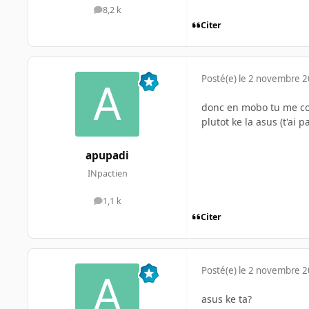
8,2 k
messages
Citer
Posté(e)
le 2 novembre 
donc en mobo tu me con
plutot ke la asus (t'ai pa
apupadi
INpactien
1,1 k
messages
Citer
Posté(e)
le 2 novembre 
asus ke ta?