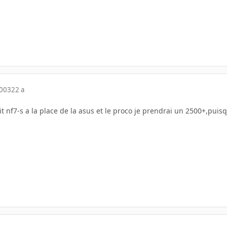
2003
22 a
t nf7-s a la place de la asus et le proco je prendrai un 2500+,puisq