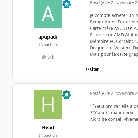
Posté(e)
le 2 novembre 
Je compte acheter un pc
Boîtier Antec Performa
Carte mère ASUSTeK A7
Processeur AMD Athlon
apupadi
Mémoire PC Corsair 5
INpactien
Disque dur Western Dig
Mais pour la carte grap
1,1 k
messages
Citer
Posté(e)
le 2 novembre 
1°9800 pro car elle a 
2°Y a une manip pour 
Alors jte conseil vivem
Head
INpactien