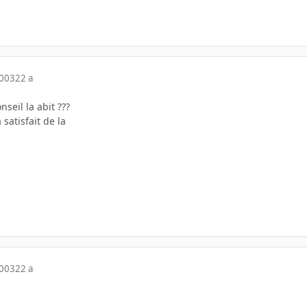
2003
22 a
seil la abit ???
 satisfait de la
2003
22 a