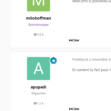
9800 (Pro si possible) 
milohoffman
Stormtrooper
7,6 k
messages
Citer
Posté(e)
le 2 novembre 
Et coment tu fait pour l
apupadi
INpactien
1,1 k
messages
Citer