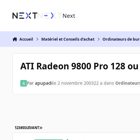
Aller au contenu
Next
Accueil
Matériel et Conseils d'achat
Ordinateurs de bu
ATI Radeon 9800 Pro 128 ou
Par
apupadi
le 2 novembre 2003
22 a
dans
Ordinateur
1
2
3
4
5
SUIVANT