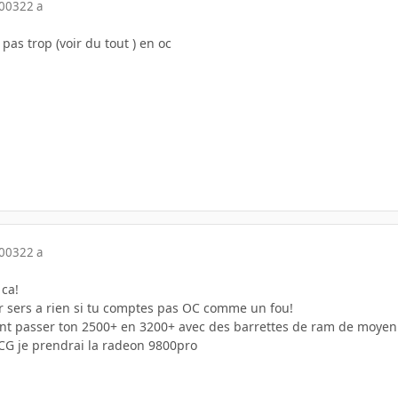
2003
22 a
as trop (voir du tout ) en oc
2003
22 a
 ca!
ir sers a rien si tu comptes pas OC comme un fou!
ment passer ton 2500+ en 3200+ avec des barrettes de ram de moye
2 CG je prendrai la radeon 9800pro