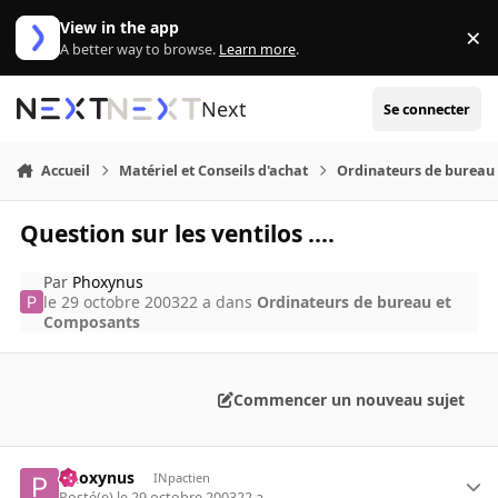
Aller au contenu
View in the app
×
Di
A better way to browse.
Learn more
.
Next
Se connecter
Accueil
Matériel et Conseils d'achat
Ordinateurs de bureau
Question sur les ventilos ....
Par
Phoxynus
le 29 octobre 2003
22 a
dans
Ordinateurs de bureau et
Composants
Commencer un nouveau sujet
Phoxynus
INpactien
Posté(e)
le 29 octobre 2003
22 a