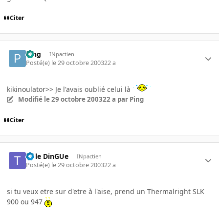
Citer
Ping
INpactien
Posté(e)
le 29 octobre 2003
22 a
kikinoulator>> Je l'avais oublié celui là
Modifié
le 29 octobre 2003
22 a
par Ping
Citer
t l-le DinGUe
INpactien
Posté(e)
le 29 octobre 2003
22 a
si tu veux etre sur d'etre à l'aise, prend un Thermalright SLK
900 ou 947