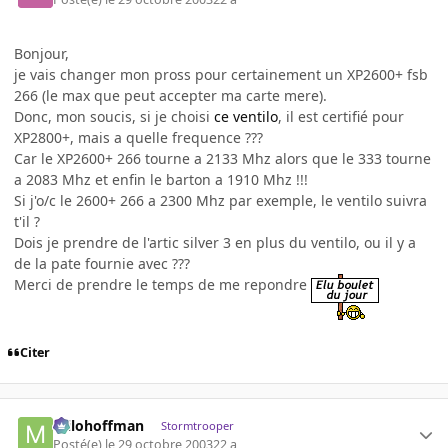
Bonjour,
je vais changer mon pross pour certainement un XP2600+ fsb
266 (le max que peut accepter ma carte mere).
Donc, mon soucis, si je choisi
ce ventilo
, il est certifié pour
XP2800+, mais a quelle frequence ???
Car le XP2600+ 266 tourne a 2133 Mhz alors que le 333 tourne
a 2083 Mhz et enfin le barton a 1910 Mhz !!!
Si j'o/c le 2600+ 266 a 2300 Mhz par exemple, le ventilo suivra
t'il ?
Dois je prendre de l'artic silver 3 en plus du ventilo, ou il y a
de la pate fournie avec ???
Merci de prendre le temps de me repondre
Citer
milohoffman
Stormtrooper
Posté(e)
le 29 octobre 2003
22 a