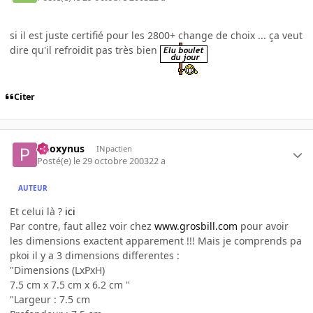
si il est juste certifié pour les 2800+ change de choix ... ça veut
dire qu'il refroidit pas très bien
Citer
Phoxynus
INpactien
Posté(e)
le 29 octobre 2003
22 a
AUTEUR
Et celui là ?
ici
Par contre, faut allez voir chez
www.grosbill.com
pour avoir
les dimensions exactent apparement !!! Mais je comprends pa
pkoi il y a 3 dimensions differentes :
"Dimensions (LxPxH)
7.5 cm x 7.5 cm x 6.2 cm "
"Largeur : 7.5 cm