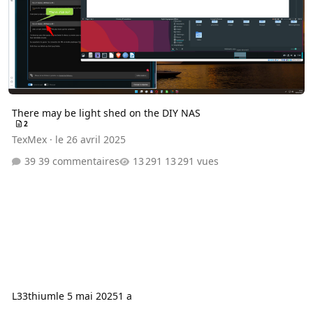
There may be light shed on the DIY NAS
2
TexMex
·
le 26 avril 2025
39 commentaires
13 291 vues
L33thium
le 5 mai 2025
1 a