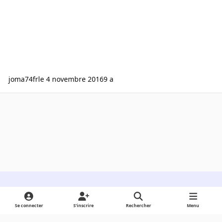
joma74fr
le 4 novembre 2016
9 a
Light Mode
Dark Mode
System Preference
Se connecter
S’inscrire
Rechercher
Menu
Langue
Cookies