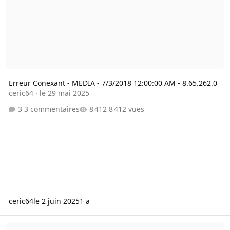
Erreur Conexant - MEDIA - 7/3/2018 12:00:00 AM - 8.65.262.0
ceric64
·
le 29 mai 2025
3 commentaires
8 412 vues
ceric64
le 2 juin 2025
1 a
Sony Vaio SVE14AE12M et périphériques inconnus