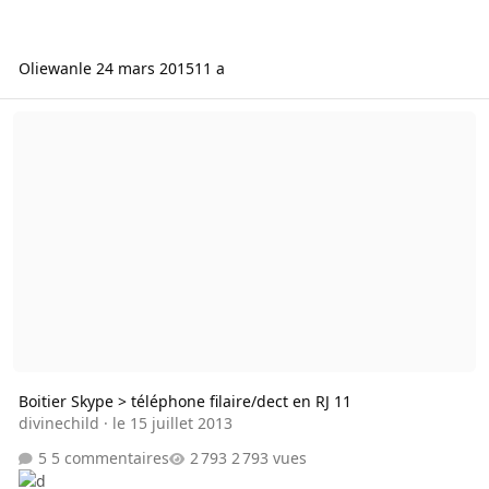
Oliewan
le 24 mars 2015
11 a
Boitier Skype > téléphone filaire/dect en RJ 11
Boitier Skype > téléphone filaire/dect en RJ 11
divinechild
·
le 15 juillet 2013
5 commentaires
2 793 vues