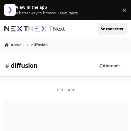
Aller au contenu
View in the app
×
Di
A better way to browse.
Learn more
.
Next
Se connecter
Accueil
diffusion
#
diffusion
Abonnés
TRIER PAR
Site de planning tv