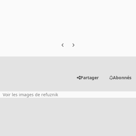
Previous carousel slide
Next carousel slide
Partager
Abonnés
Voir les images de refuznik