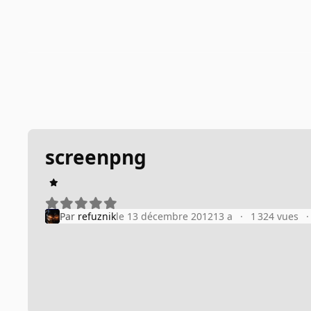
screenpng
Par
refuznik
le 13 décembre 2012
13 a
1 324 vues