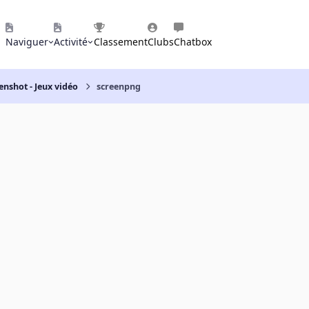
Naviguer
Activité
Classement
Clubs
Chatbox
enshot - Jeux vidéo
screenpng